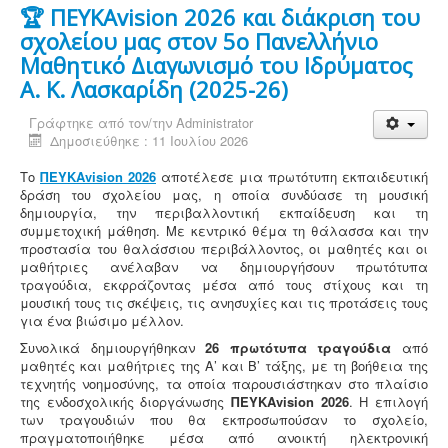
🏆 ΠΕΥΚΑvision 2026 και διάκριση του
σχολείου μας στον 5ο Πανελλήνιο
Μαθητικό Διαγωνισμό του Ιδρύματος
Α. Κ. Λασκαρίδη (2025-26)
Γράφτηκε από τον/την
Administrator
Δημοσιεύθηκε : 11 Ιουλίου 2026
Το
ΠΕΥΚΑvision 2026
αποτέλεσε μια πρωτότυπη εκπαιδευτική
δράση του σχολείου μας, η οποία συνδύασε τη μουσική
δημιουργία, την περιβαλλοντική εκπαίδευση και τη
συμμετοχική μάθηση. Με κεντρικό θέμα τη θάλασσα και την
προστασία του θαλάσσιου περιβάλλοντος, οι μαθητές και οι
μαθήτριες ανέλαβαν να δημιουργήσουν πρωτότυπα
τραγούδια, εκφράζοντας μέσα από τους στίχους και τη
μουσική τους τις σκέψεις, τις ανησυχίες και τις προτάσεις τους
για ένα βιώσιμο μέλλον.
Συνολικά δημιουργήθηκαν
26 πρωτότυπα τραγούδια
από
μαθητές και μαθήτριες της Α’ και Β’ τάξης, με τη βοήθεια της
τεχνητής νοημοσύνης, τα οποία παρουσιάστηκαν στο πλαίσιο
της ενδοσχολικής διοργάνωσης
ΠΕΥΚΑvision 2026
. Η επιλογή
των τραγουδιών που θα εκπροσωπούσαν το σχολείο,
πραγματοποιήθηκε μέσα από ανοικτή ηλεκτρονική