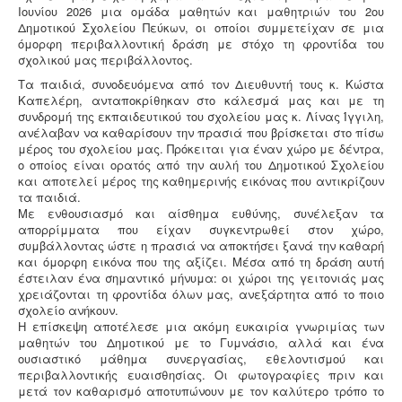
Ιουνίου 2026 μια ομάδα μαθητών και μαθητριών του 2ου
Δημοτικού Σχολείου Πεύκων, οι οποίοι συμμετείχαν σε μια
όμορφη περιβαλλοντική δράση με στόχο τη φροντίδα του
σχολικού μας περιβάλλοντος.
Τα παιδιά, συνοδευόμενα από τον Διευθυντή τους κ. Κώστα
Καπελέρη, ανταποκρίθηκαν στο κάλεσμά μας και με τη
συνδρομή της εκπαιδευτικού του σχολείου μας κ. Λίνας Ίγγιλη,
ανέλαβαν να καθαρίσουν την πρασιά που βρίσκεται στο πίσω
μέρος του σχολείου μας. Πρόκειται για έναν χώρο με δέντρα,
ο οποίος είναι ορατός από την αυλή του Δημοτικού Σχολείου
και αποτελεί μέρος της καθημερινής εικόνας που αντικρίζουν
τα παιδιά.
Με ενθουσιασμό και αίσθημα ευθύνης, συνέλεξαν τα
απορρίμματα που είχαν συγκεντρωθεί στον χώρο,
συμβάλλοντας ώστε η πρασιά να αποκτήσει ξανά την καθαρή
και όμορφη εικόνα που της αξίζει. Μέσα από τη δράση αυτή
έστειλαν ένα σημαντικό μήνυμα: οι χώροι της γειτονιάς μας
χρειάζονται τη φροντίδα όλων μας, ανεξάρτητα από το ποιο
σχολείο ανήκουν.
Η επίσκεψη αποτέλεσε μια ακόμη ευκαιρία γνωριμίας των
μαθητών του Δημοτικού με το Γυμνάσιο, αλλά και ένα
ουσιαστικό μάθημα συνεργασίας, εθελοντισμού και
περιβαλλοντικής ευαισθησίας. Οι φωτογραφίες πριν και
μετά τον καθαρισμό αποτυπώνουν με τον καλύτερο τρόπο το