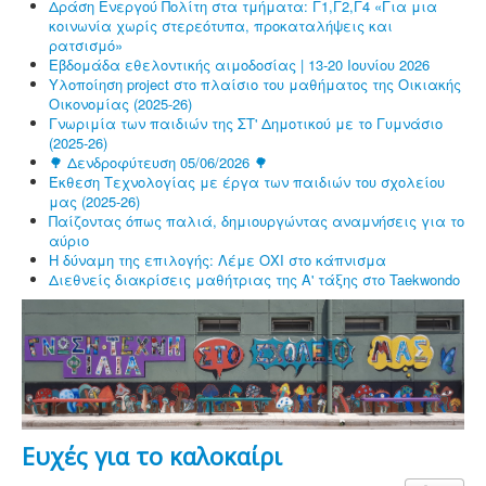
Δράση Ενεργού Πολίτη στα τμήματα: Γ1,Γ2,Γ4 «Για μια
κοινωνία χωρίς στερεότυπα, προκαταλήψεις και
ρατσισμό»
Εβδομάδα εθελοντικής αιμοδοσίας | 13-20 Ιουνίου 2026
Υλοποίηση project στο πλαίσιο του μαθήματος της Οικιακής
Οικονομίας (2025-26)
Γνωριμία των παιδιών της ΣΤ' Δημοτικού με το Γυμνάσιο
(2025-26)
🌳 Δενδροφύτευση 05/06/2026 🌳
Έκθεση Τεχνολογίας με έργα των παιδιών του σχολείου
μας (2025-26)
Παίζοντας όπως παλιά, δημιουργώντας αναμνήσεις για το
αύριο
Η δύναμη της επιλογής: Λέμε ΟΧΙ στο κάπνισμα
Διεθνείς διακρίσεις μαθήτριας της Α' τάξης στο Taekwondo
Ευχές για το καλοκαίρι