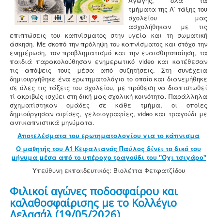
Αγωγής, όλα τα
τμήματα της Α΄ τάξης του
σχολείου μας
ασχολήθηκαν με τις
επιπτώσεις του καπνίσματος στην υγεία και τη σωματική
άσκηση. Με σκοπό την πρόληψη του καπνίσματος και στόχο την
ενημέρωση, τον προβληματισμό και την ευαισθητοποίηση, τα
παιδιά παρακολούθησαν ενημερωτικό video και κατέθεσαν
τις απόψεις τους μέσα από συζητήσεις. Στη συνέχεια
δημιουργήθηκε ένα ερωτηματολόγιο το οποίο και διανεμήθηκε
σε όλες τις τάξεις του σχολείου, με πρόθεση να διαπιστωθεί
τί ακριβώς ισχύει στη δική μας σχολική κοινότητα. Παράλληλα
σχηματίστηκαν ομάδες σε κάθε τμήμα, οι οποίες
δημιούργησαν αφίσες, γελοιογραφίες, video και τραγούδι με
αντικαπνιστικά μηνύματα.
Αποτελέσματα του ερωτηματολογίου για το κάπνισμα
Ο μαθητής του Α1 Κεφαλιανός Παύλος δίνει το δικό του
μήνυμα μέσα από το υπέροχο τραγούδι του "Όχι τσιγάρο"
Υπεύθυνη εκπαιδευτικός: Βιολέττα Φετφατζίδου
Φιλικοί αγώνες ποδοσφαίρου και
καλαθοσφαίρισης με το Κολλέγιο
Δελασάλ (19/05/2026)