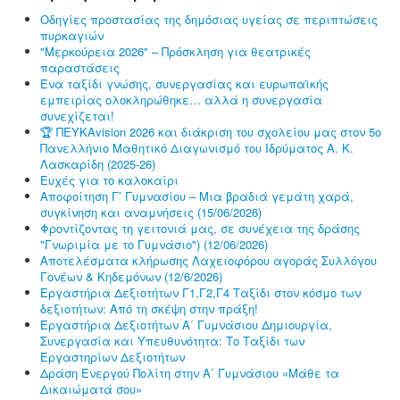
Οδηγίες προστασίας της δημόσιας υγείας σε περιπτώσεις
πυρκαγιών
"Μερκούρεια 2026" – Πρόσκληση για θεατρικές
παραστάσεις
Ένα ταξίδι γνώσης, συνεργασίας και ευρωπαϊκής
εμπειρίας ολοκληρώθηκε… αλλά η συνεργασία
συνεχίζεται!
🏆 ΠΕΥΚΑvision 2026 και διάκριση του σχολείου μας στον 5ο
Πανελλήνιο Μαθητικό Διαγωνισμό του Ιδρύματος Α. Κ.
Λασκαρίδη (2025-26)
Ευχές για το καλοκαίρι
Αποφοίτηση Γ’ Γυμνασίου – Μια βραδιά γεμάτη χαρά,
συγκίνηση και αναμνήσεις (15/06/2026)
Φροντίζοντας τη γειτονιά μας, σε συνέχεια της δράσης
"Γνωριμία με το Γυμνάσιο") (12/06/2026)
Αποτελέσματα κλήρωσης Λαχειοφόρου αγοράς Συλλόγου
Γονέων & Κηδεμόνων (12/6/2026)
Εργαστήρια Δεξιοτήτων Γ1,Γ2,Γ4 Ταξίδι στον κόσμο των
δεξιοτήτων: Από τη σκέψη στην πράξη!
Εργαστήρια Δεξιοτήτων Α΄ Γυμνάσιου Δημιουργία,
Συνεργασία και Υπευθυνότητα: Το Ταξίδι των
Εργαστηρίων Δεξιοτήτων
Δράση Ενεργού Πολίτη στην Α΄ Γυμνάσιου «Μάθε τα
Δικαιώματά σου»