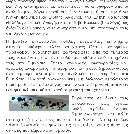
δώρα προσφέρθηκαν από τον Σύλλογο Γονέων και Κηδεμόνων
και στις αγαπημένες εκπαιδευτικούς που αποχωρούν από το
σχολείο μας λόγω μετάθεσης ή βελτίωσης θέσης: την Λίνα
Ίγγιλη (Μαθηματικό Ειδικής Αγωγής), την Ελένη Χατζηζήση
(Φιλόλογο Ειδικής Αγωγής) και τη Βιβή Κούκκου (Γεωλόγο), ως
ένδειξη εκτίμησης για τη συνεργασία και την προσφορά τους
στη σχολική κοινότητα.
Η βραδιά επιφύλασσε πολλές ευχάριστες εκπλήξεις,
στιγμές συγκίνησης αλλά και χαράς. Όλοι οι απόφοιτοι
παρέλαβαν αναμνηστικές φωτογραφίες από τα τμήματά
τους, κρατώντας έτσι ένα πολύτιμο ενθύμιο από τα χρόνια
τους στο Γυμνάσιο. Γέλια, αγκαλιές, φωτογραφίες και
όμορφες αναμνήσεις πλημμύρισαν τον χώρο, δημιουργώντας
ένα όμορφο κλείσιμο της σχολικής τους πορείας στο
Γυμνάσιο. Η γιορτή ολοκληρώθηκε με διάφορα κεράσματα
(που προσέφερε ο Σύλλογος Γονέων και Κηδεμόνων), ποπ κορν
και φυσικά μουσική και χορό στην αυλή του σχολείου.
Ευχόμαστε σε όλους τους
αποφοίτους μας υγεία,
καλή πρόοδο, όνειρα,
δημιουργικότητα και κάθε
επιτυχία στη νέα τους πορεία στο Λύκειο. Να κρατήσουν
πάντα ζωντανές τις φιλίες, τις εμπειρίες και τις όμορφες
στιγμές που έζησαν στο Γυμνάσιο.