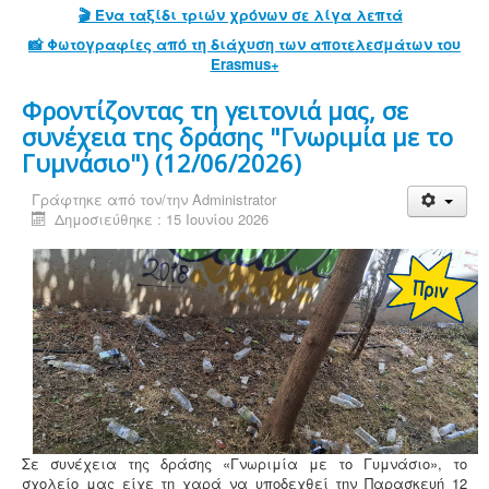
🎬 Ένα ταξίδι τριών χρόνων σε λίγα λεπτά
📸 Φωτογραφίες από τη διάχυση των αποτελεσμάτων του
Erasmus+
Φροντίζοντας τη γειτονιά μας, σε
συνέχεια της δράσης "Γνωριμία με το
Γυμνάσιο") (12/06/2026)
Γράφτηκε από τον/την
Administrator
Δημοσιεύθηκε : 15 Ιουνίου 2026
Σε συνέχεια της δράσης «Γνωριμία με το Γυμνάσιο», το
σχολείο μας είχε τη χαρά να υποδεχθεί την Παρασκευή 12