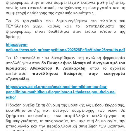
ψηφοφορία, στην οποία συμμετείχαν ενεργά μαθητές/τριες,
γονείς και εκπαιδευτικοί, ενισχύοντας τη συνεργασία και τη
συμμετοχή ολόκληρης της σχολικής κοινότητας.
Τα 26 τραγούδια που δημιουργήθηκαν στο πλαίσιο του
ΠΕΥΚΑvision 2026, καθώς και τα αποτελέσματα της
ψηφοφορίας, είναι διαθέσιμα στον ειδικό ιστότοπο της
δράσης:
https://gym-
pefkon.thess.sch.gr/competitions/202526PefkaVision26results.pdf
Τα 12 τραγούδια που διακρίθηκαν στη σχολική ψηφοφορία
υποβλήθηκαν στον
5ο Πανελλήνιο Μαθητικό Διαγωνισμό του
Ιδρύματος Αθανασίου Κ. Λασκαρίδη
, όπου το σχολείο
απέσπασε
πανελλήνια διάκριση στην κατηγορία
«Τραγούδι»
.
https://www.aclcf.org/nea/anakinosi-ton-nikiton-tou-5ou-
panelliniou-mathitikou-diagonismou-i-thalassa-pou-thelo-na-
echo/
Η δράση ανέδειξε τη δύναμη της μουσικής ως μέσου έκφρασης,
ευαισθητοποίησης και ενεργού συμμετοχής των νέων σε
ζητήματα αειφορίας, ενώ παράλληλα καλλιέργησε τη
δημιουργικότητα, τη συνεργασία, την ψηφιακή δημιουργία, την
επικοινωνία και την περιβαλλοντική συνείδηση των μαθητών.