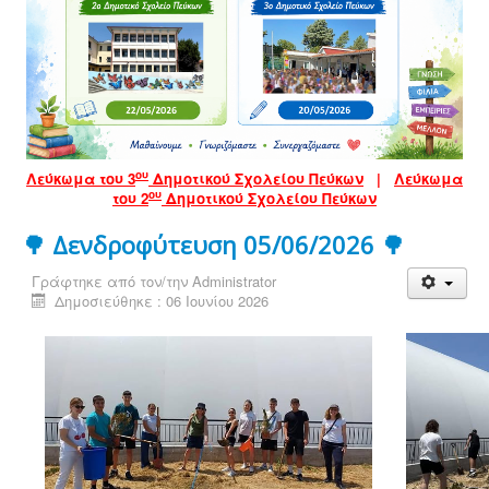
ου
Λεύκωμα του 3
Δημοτικού Σχολείου Πεύκων
|
Λεύκωμα
ου
του 2
Δημοτικού Σχολείου Πεύκων
🌳 Δενδροφύτευση 05/06/2026 🌳
Γράφτηκε από τον/την
Administrator
Δημοσιεύθηκε : 06 Ιουνίου 2026