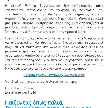
Η φετινή Έκθεση Τεχνολογίας δεν παρουσιάζει μόνο
κατασκευές· παρουσιάζει το ταλέντο, τη φαντασία, την
υπευθυνότητα και τη διάθεση για δημιουργία που
χαρακτηρίζουν τους νέους ανθρώπους. Κάθε έργο αποτελεί
μια μικρή ιστορία μάθησης και εξέλιξης, μια απόδειξη ότι οι
μεγάλες ιδέες ξεκινούν συχνά από μια απλή σκέψη και
βρίσκουν τον δρόμο τους μέσα από την προσπάθεια.
Εύχομαι να συνεχίσετε να ονειρεύεστε, να σχεδιάζετε και
να δημιουργείτε. Να διατηρήσετε ζωντανή την περιέργειά
σας και να πιστεύετε στη δύναμη των ιδεών σας. Γιατί το
μέλλον ανήκει σε εκείνους που έχουν το θάρρος να το
σχεδιάσουν. Απολαύστε το αποτέλεσμα της προσπάθειάς σας
και νιώστε περήφανοι για όσα δημιουργήσατε, γιατί κάθε
έργο που παρουσιάζεται αποτελεί ένα μικρό κομμάτι της
δικής σας φαντασίας, γνώσης και δημιουργικότητας.
Έκθεση έργων Τεχνολογίας 2025-2026
Με ιδιαίτερη χαρά, υπερηφάνεια και εκτίμηση,
Σοφία Σουρμενίδου
Εκπαιδευτικός ΠΕ84
Παίζοντας όπως παλιά,