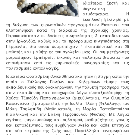
ιδιαίτερα ζεστή και
συγκινητική
ατμόσφαιρα. Η
εκδήλωση ξεκίνησε με
τη διάχυση των ευρωπαϊκών προγραμμάτων Erasmus+ που
υλοποιήθηκαν κατά τη διάρκεια της σχολικής χρονιάς.
Παρουσιάστηκαν οι δράσεις κινητικότητας 3 εκπαιδευτικών
στην Ιρλανδία, καθώς και το πρόγραμμα κινητικότητας στη
Γερμανία, στο οποίο συμμετείχαν 4 εκπαιδευτικοί και 25
μαθητές και μαθήτριες του σχολείου μας. Οι συμμετέχοντες
μοιράστηκαν εμπειρίες, εικόνες και πολύτιμα βιώματα που
αποκόμισαν από τις ευρωπαϊκές συνεργασίες και τις
πολιτισμικές ανταλλαγές.
Ιδιαίτερα φορτισμένη συναισθηματικά ήταν η στιγμή κατά την
οποία ο Σύλλογος Γονέων και Κηδεμόνων τίμησε τους
εκπαιδευτικούς που ολοκληρώνουν την πολυετή προσφορά τους
στην εκπαίδευση και αποχωρούν λόγω συνταξιοδότησης: τη
Χρύσα Τζικούδη Παπαγεωργίου (Διευθύντρια), την Ολυμπία
Καραντάνα (Γραμματεία), την Ιουλία Πλάτη (Φιλόλογο), τον
Μάκη Τσελεπίδη (Μαθηματικό), τη Μαρία Παπαδοπούλου
(Γαλλικών) και την Ελένη Τερζοπούλου (Φυσικό). Με λόγια
αγάπης, ευγνωμοσύνης και σεβασμού, μαθητές/τριες, γονείς
και εκπαιδευτικοί, τους ευχήθηκαν υγεία και κάθε επιτυχία
στη νέα περίοδο της ζωής τους. Παράλληλα, αναμνηστικά