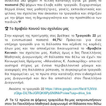
συνολικά 343 ψήφοι! Η τελική κατάταξη έγινε με βάση το
ποσοστό (%)
ψήφων που έλαβε κάθε τραγούδι.
Ευχαριστούμε
θερμά όλους τους μαθητές/τριες, γονείς, εκπαιδευτικούς και
φίλους του σχολείου που άκουσαν τα τραγούδια και στήριξαν
με την ψήφο τους τη δημιουργικότητα και την προσπάθεια των
παιδιών.💙
🏆 Το Βραβείο Κοινού του σχολείου μας
Στην κορυφή της προτίμησής σας βρέθηκε το
Τραγούδι 22
με
το εντυπωσιακό ποσοστό
44,7%
! Πρόκειται για ένα
υπέροχο τραγούδι για τη θάλασσα που κέρδισε τις καρδιές
όλων μας και του απονέμεται δικαιωματικά το
«Βραβείο
Κοινού»
του σχολείου μας.
Καθώς όμως ο 5ος Πανελλήνιος
Μαθητικός Διαγωνισμός «Η θάλασσα που θέλω να έχω!» του
Κοινωφελούς Ιδρύματος «Αθανάσιος Κ. Λασκαρίδης» απαιτεί
αυστηρά στίχους με έντονο περιβαλλοντικό μήνυμα και
αναφορές στη θαλάσσια ρύπανση, το συγκεκριμένο τραγούδι
θα παραμείνει ως το πρώτο στην κατάταξη στον ενδοσχολικό
μας Διαγωνισμό και δεν θα αποσταλεί στον Πανελλήνιο
Διαγωνισμό
.
Ακούστε το τραγούδι 22
https://drive.google.com/file/d/1LNVd-
zQlgs-DiLT8vJGRQKI6PpSN9NkP/view?usp=drive_link
🎶
Τα 12 πρώτα σε ψήφους τραγούδια θα μας εκπροσωπήσουν
στον 5ο Πανελλήνιο Μαθητικό Διαγωνισμό «Η θάλασσα που θέλω