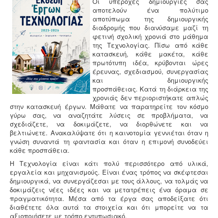
Οι υπέροχες δημιουργίες σας
αποτελούν ένα πολύτιμο
αποτύπωμα της δημιουργικής
διαδρομής που διανύσαμε μαζί τη
φετινή σχολική χρονιά στο μάθημα
της Τεχνολογίας. Πίσω από κάθε
κατασκευή, κάθε μακέτα, κάθε
πρωτότυπη ιδέα, κρύβονται ώρες
έρευνας, σχεδιασμού, συνεργασίας
και δημιουργικής
προσπάθειας. Κατά τη διάρκεια της
χρονιάς δεν περιοριστήκατε απλώς
στην κατασκευή έργων. Μάθατε να παρατηρείτε τον κόσμο
γύρω σας, να αναζητάτε λύσεις σε προβλήματα, να
σχεδιάζετε, να δοκιμάζετε, να διορθώνετε και να
βελτιώνετε. Ανακαλύψατε ότι η καινοτομία γεννιέται όταν η
γνώση συναντά τη φαντασία και όταν η επιμονή συνοδεύει
κάθε προσπάθεια.
Η Τεχνολογία είναι κάτι πολύ περισσότερο από υλικά,
εργαλεία και μηχανισμούς. Είναι ένας τρόπος να σκέφτεσαι
δημιουργικά, να συνεργάζεσαι με τους άλλους, να τολμάς να
δοκιμάζεις νέες ιδέες και να μετατρέπεις ένα όραμα σε
πραγματικότητα. Μέσα από τα έργα σας αποδείξατε ότι
διαθέτετε όλα αυτά τα στοιχεία και ότι μπορείτε να τα
αξιοποιήσετε με τρόπο εντυπωσιακό.