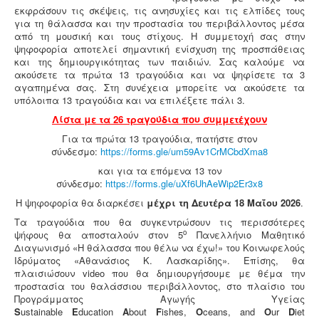
εκφράσουν τις σκέψεις, τις ανησυχίες και τις ελπίδες τους
για τη θάλασσα και την προστασία του περιβάλλοντος μέσα
από τη μουσική και τους στίχους. Η συμμετοχή σας στην
ψηφοφορία αποτελεί σημαντική ενίσχυση της προσπάθειας
και της δημιουργικότητας των παιδιών. Σας καλούμε να
ακούσετε τα πρώτα 13 τραγούδια και να ψηφίσετε τα 3
αγαπημένα σας. Στη συνέχεια μπορείτε να ακούσετε τα
υπόλοιπα 13 τραγούδια και να επιλέξετε πάλι 3.
Λίστα με τα 26 τραγούδια που συμμετέχουν
Για τα πρώτα 13 τραγούδια, πατήστε στον
σύνδεσμο:
https://forms.gle/um59Av1CrMCbdXma8
και για τα επόμενα 13 τον
σύνδεσμο:
https://forms.gle/uXf6UhAeWip2Er3x8
Η ψηφοφορία θα διαρκέσει
μέχρι τη Δευτέρα 18 Μαΐου 2026
.
Τα τραγούδια που θα συγκεντρώσουν τις περισσότερες
ο
ψήφους θα αποσταλούν στον 5
Πανελλήνιο Μαθητικό
Διαγωνισμό «Η θάλασσα που θέλω να έχω!» του Κοινωφελούς
Ιδρύματος «Αθανάσιος Κ. Λασκαρίδης». Επίσης, θα
πλαισιώσουν video που θα δημιουργήσουμε με θέμα την
προστασία του θαλάσσιου περιβάλλοντος, στο πλαίσιο του
Προγράμματος Αγωγής Υγείας
S
ustainable
E
ducation
A
bout
F
ishes,
O
ceans, and
O
ur
D
iet