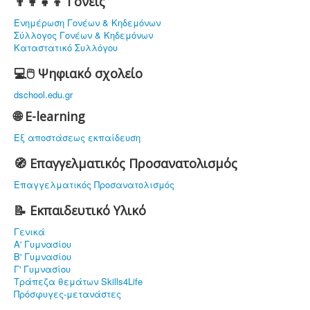
👨‍👩‍👧‍👦 Γονείς
Ενημέρωση Γονέων & Κηδεμόνων
Σύλλογος Γονέων & Κηδεμόνων
Καταστατικό Συλλόγου
💻🖱️ Ψηφιακό σχολείο
dschool.edu.gr
🌐 E-learning
Εξ αποστάσεως εκπαίδευση
🧭 Επαγγελματικός Προσανατολισμός
Επαγγελματικός Προσανατολισμός
📝 Εκπαιδευτικό Υλικό
Γενικά
Α' Γυμνασίου
Β' Γυμνασίου
Γ' Γυμνασίου
Τράπεζα θεμάτων Skills4Life
Πρόσφυγες-μετανάστες