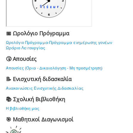
ΤΟ ΣΧΟΛΕΙΟ ΜΑΣ
ΥΠΟΔΟΜΗ
ΠΡΟΣΩΠΙΚΟ
ΔΡΑΣΤΗΡΙΟΤΗΤΕΣ
📅 Ωρολόγιο Πρόγραμμα
ΝΟΜΟΘΕΣΙΑ
Ωρολόγιο Πρόγραμμα-Πρόγραμμα ενημέρωσης γονέων
Ωράριο Λειτουργίας
ΕΠΙΚΟΙΝΩΝΙΑ
🤧 Απουσίες
Απουσίες (Όρια - Δικαιολόγηση - Μη προσμέτρηση)
📝 Ενισχυτική διδασκαλία
Ανακοινώσεις Ενισχυτικής Διδασκαλίας
📚 Σχολική Βιβλιοθήκη
Η βιβλιοθήκη μας
🎯 Μαθητικοί Διαγωνισμοί