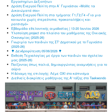
Εργαστηρίων Δεξιοτήτων
Δράση Ενεργού Πολίτη στην Α΄ Γυμνάσιου «Μάθε τα
Δικαιώματά σου»
Δράση Ενεργού Πολίτη στα τμήματα: Γ1,Γ2,Γ4 «Για μια
κοινωνία χωρίς στερεότυπα, προκαταλήψεις και
ρατσισμό»
Εβδομάδα εθελοντικής αιμοδοσίας | 13-20 Ιουνίου 2026
Υλοποίηση project στο πλαίσιο του μαθήματος της Οικιακής
Οικονομίας (2025-26)
Γνωριμία των παιδιών της ΣΤ' Δημοτικού με το Γυμνάσιο
(2025-26)
🌳 Δενδροφύτευση 05/06/2026 🌳
Έκθεση Τεχνολογίας με έργα των παιδιών του σχολείου
μας (2025-26)
Παίζοντας όπως παλιά, δημιουργώντας αναμνήσεις για το
αύριο
Η δύναμη της επιλογής: Λέμε ΟΧΙ στο κάπνισμα
Διεθνείς διακρίσεις μαθήτριας της Α' τάξης στο Taekwondo