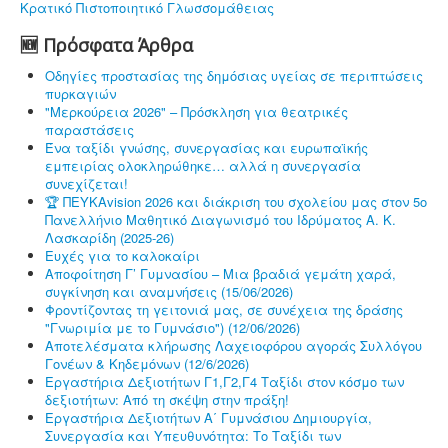
Κρατικό Πιστοποιητικό Γλωσσομάθειας
🆕 Πρόσφατα Άρθρα
Οδηγίες προστασίας της δημόσιας υγείας σε περιπτώσεις
πυρκαγιών
"Μερκούρεια 2026" – Πρόσκληση για θεατρικές
παραστάσεις
Ένα ταξίδι γνώσης, συνεργασίας και ευρωπαϊκής
εμπειρίας ολοκληρώθηκε… αλλά η συνεργασία
συνεχίζεται!
🏆 ΠΕΥΚΑvision 2026 και διάκριση του σχολείου μας στον 5ο
Πανελλήνιο Μαθητικό Διαγωνισμό του Ιδρύματος Α. Κ.
Λασκαρίδη (2025-26)
Ευχές για το καλοκαίρι
Αποφοίτηση Γ’ Γυμνασίου – Μια βραδιά γεμάτη χαρά,
συγκίνηση και αναμνήσεις (15/06/2026)
Φροντίζοντας τη γειτονιά μας, σε συνέχεια της δράσης
"Γνωριμία με το Γυμνάσιο") (12/06/2026)
Αποτελέσματα κλήρωσης Λαχειοφόρου αγοράς Συλλόγου
Γονέων & Κηδεμόνων (12/6/2026)
Εργαστήρια Δεξιοτήτων Γ1,Γ2,Γ4 Ταξίδι στον κόσμο των
δεξιοτήτων: Από τη σκέψη στην πράξη!
Εργαστήρια Δεξιοτήτων Α΄ Γυμνάσιου Δημιουργία,
Συνεργασία και Υπευθυνότητα: Το Ταξίδι των