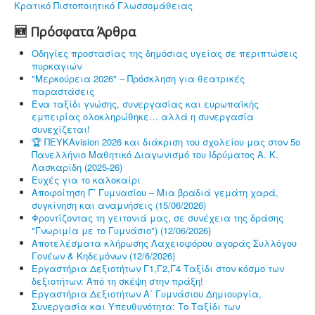
Κρατικό Πιστοποιητικό Γλωσσομάθειας
🆕 Πρόσφατα Άρθρα
Οδηγίες προστασίας της δημόσιας υγείας σε περιπτώσεις
πυρκαγιών
"Μερκούρεια 2026" – Πρόσκληση για θεατρικές
παραστάσεις
Ένα ταξίδι γνώσης, συνεργασίας και ευρωπαϊκής
εμπειρίας ολοκληρώθηκε… αλλά η συνεργασία
συνεχίζεται!
🏆 ΠΕΥΚΑvision 2026 και διάκριση του σχολείου μας στον 5ο
Πανελλήνιο Μαθητικό Διαγωνισμό του Ιδρύματος Α. Κ.
Λασκαρίδη (2025-26)
Ευχές για το καλοκαίρι
Αποφοίτηση Γ’ Γυμνασίου – Μια βραδιά γεμάτη χαρά,
συγκίνηση και αναμνήσεις (15/06/2026)
Φροντίζοντας τη γειτονιά μας, σε συνέχεια της δράσης
"Γνωριμία με το Γυμνάσιο") (12/06/2026)
Αποτελέσματα κλήρωσης Λαχειοφόρου αγοράς Συλλόγου
Γονέων & Κηδεμόνων (12/6/2026)
Εργαστήρια Δεξιοτήτων Γ1,Γ2,Γ4 Ταξίδι στον κόσμο των
δεξιοτήτων: Από τη σκέψη στην πράξη!
Εργαστήρια Δεξιοτήτων Α΄ Γυμνάσιου Δημιουργία,
Συνεργασία και Υπευθυνότητα: Το Ταξίδι των