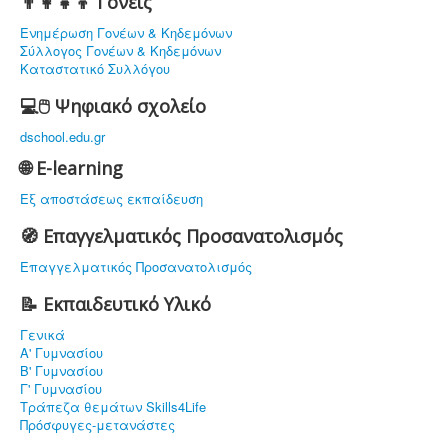
👨‍👩‍👧‍👦 Γονείς
Ενημέρωση Γονέων & Κηδεμόνων
Σύλλογος Γονέων & Κηδεμόνων
Καταστατικό Συλλόγου
💻🖱️ Ψηφιακό σχολείο
dschool.edu.gr
🌐 E-learning
Εξ αποστάσεως εκπαίδευση
🧭 Επαγγελματικός Προσανατολισμός
Επαγγελματικός Προσανατολισμός
📝 Εκπαιδευτικό Υλικό
Γενικά
Α' Γυμνασίου
Β' Γυμνασίου
Γ' Γυμνασίου
Τράπεζα θεμάτων Skills4Life
Πρόσφυγες-μετανάστες