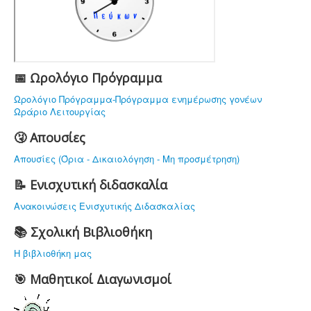
ΤΟ ΣΧΟΛΕΙΟ ΜΑΣ
ΥΠΟΔΟΜΗ
ΠΡΟΣΩΠΙΚΟ
ΔΡΑΣΤΗΡΙΟΤΗΤΕΣ
📅 Ωρολόγιο Πρόγραμμα
ΝΟΜΟΘΕΣΙΑ
Ωρολόγιο Πρόγραμμα-Πρόγραμμα ενημέρωσης γονέων
Ωράριο Λειτουργίας
ΕΠΙΚΟΙΝΩΝΙΑ
🤧 Απουσίες
Απουσίες (Όρια - Δικαιολόγηση - Μη προσμέτρηση)
📝 Ενισχυτική διδασκαλία
Ανακοινώσεις Ενισχυτικής Διδασκαλίας
📚 Σχολική Βιβλιοθήκη
Η βιβλιοθήκη μας
🎯 Μαθητικοί Διαγωνισμοί