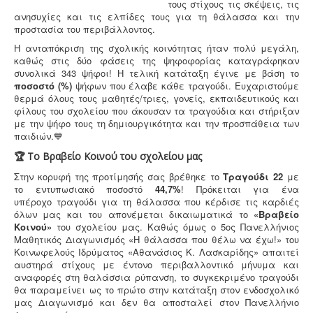
τους στίχους τις σκέψεις, τις
ανησυχίες και τις ελπίδες τους για τη θάλασσα και την
προστασία του περιβάλλοντος.
Η ανταπόκριση της σχολικής κοινότητας ήταν πολύ μεγάλη,
καθώς στις δύο φάσεις της ψηφοφορίας καταγράφηκαν
συνολικά 343 ψήφοι! Η τελική κατάταξη έγινε με βάση το
ποσοστό (%)
ψήφων που έλαβε κάθε τραγούδι.
Ευχαριστούμε
θερμά όλους τους μαθητές/τριες, γονείς, εκπαιδευτικούς και
φίλους του σχολείου που άκουσαν τα τραγούδια και στήριξαν
με την ψήφο τους τη δημιουργικότητα και την προσπάθεια των
παιδιών.💙
🏆 Το Βραβείο Κοινού του σχολείου μας
Στην κορυφή της προτίμησής σας βρέθηκε το
Τραγούδι 22
με
το εντυπωσιακό ποσοστό
44,7%
! Πρόκειται για ένα
υπέροχο τραγούδι για τη θάλασσα που κέρδισε τις καρδιές
όλων μας και του απονέμεται δικαιωματικά το
«Βραβείο
Κοινού»
του σχολείου μας.
Καθώς όμως ο 5ος Πανελλήνιος
Μαθητικός Διαγωνισμός «Η θάλασσα που θέλω να έχω!» του
Κοινωφελούς Ιδρύματος «Αθανάσιος Κ. Λασκαρίδης» απαιτεί
αυστηρά στίχους με έντονο περιβαλλοντικό μήνυμα και
αναφορές στη θαλάσσια ρύπανση, το συγκεκριμένο τραγούδι
θα παραμείνει ως το πρώτο στην κατάταξη στον ενδοσχολικό
μας Διαγωνισμό και δεν θα αποσταλεί στον Πανελλήνιο