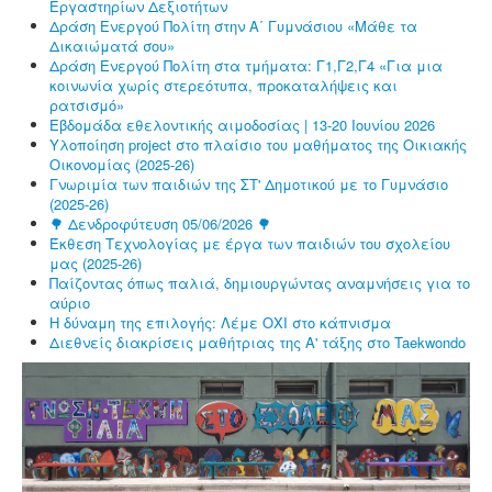
Εργαστηρίων Δεξιοτήτων
Δράση Ενεργού Πολίτη στην Α΄ Γυμνάσιου «Μάθε τα
Δικαιώματά σου»
Δράση Ενεργού Πολίτη στα τμήματα: Γ1,Γ2,Γ4 «Για μια
κοινωνία χωρίς στερεότυπα, προκαταλήψεις και
ρατσισμό»
Εβδομάδα εθελοντικής αιμοδοσίας | 13-20 Ιουνίου 2026
Υλοποίηση project στο πλαίσιο του μαθήματος της Οικιακής
Οικονομίας (2025-26)
Γνωριμία των παιδιών της ΣΤ' Δημοτικού με το Γυμνάσιο
(2025-26)
🌳 Δενδροφύτευση 05/06/2026 🌳
Έκθεση Τεχνολογίας με έργα των παιδιών του σχολείου
μας (2025-26)
Παίζοντας όπως παλιά, δημιουργώντας αναμνήσεις για το
αύριο
Η δύναμη της επιλογής: Λέμε ΟΧΙ στο κάπνισμα
Διεθνείς διακρίσεις μαθήτριας της Α' τάξης στο Taekwondo