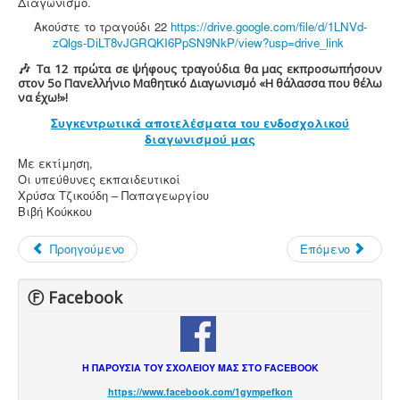
Διαγωνισμό
.
Ακούστε το τραγούδι 22
https://drive.google.com/file/d/1LNVd-
zQlgs-DiLT8vJGRQKI6PpSN9NkP/view?usp=drive_link
🎶
Τα 12 πρώτα σε ψήφους τραγούδια θα μας εκπροσωπήσουν
στον 5ο Πανελλήνιο Μαθητικό Διαγωνισμό «Η θάλασσα που θέλω
να έχω!»!
Συγκεντρωτικά αποτελέσματα του ενδοσχολικού
διαγωνισμού μας
Με εκτίμηση,
Οι υπεύθυνες εκπαιδευτικοί
Χρύσα Τζικούδη – Παπαγεωργίου
Βιβή Κούκκου
Προηγούμενο
Επόμενο
Ⓕ Facebook
Η ΠΑΡΟΥΣΙΑ ΤΟΥ ΣΧΟΛΕΙΟΥ ΜΑΣ ΣΤΟ FACEBOOK
https://www.facebook.com/1gympefkon