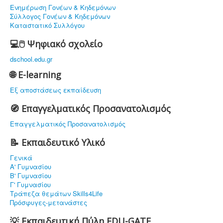
Ενημέρωση Γονέων & Κηδεμόνων
Σύλλογος Γονέων & Κηδεμόνων
Καταστατικό Συλλόγου
💻🖱️ Ψηφιακό σχολείο
dschool.edu.gr
🌐 E-learning
Εξ αποστάσεως εκπαίδευση
🧭 Επαγγελματικός Προσανατολισμός
Επαγγελματικός Προσανατολισμός
📝 Εκπαιδευτικό Υλικό
Γενικά
Α' Γυμνασίου
Β' Γυμνασίου
Γ' Γυμνασίου
Τράπεζα θεμάτων Skills4Life
Πρόσφυγες-μετανάστες
💡 Εκπαιδευτική Πύλη EDU-GATE