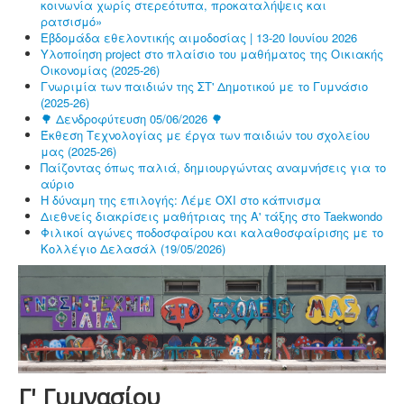
κοινωνία χωρίς στερεότυπα, προκαταλήψεις και
ρατσισμό»
Εβδομάδα εθελοντικής αιμοδοσίας | 13-20 Ιουνίου 2026
Υλοποίηση project στο πλαίσιο του μαθήματος της Οικιακής
Οικονομίας (2025-26)
Γνωριμία των παιδιών της ΣΤ' Δημοτικού με το Γυμνάσιο
(2025-26)
🌳 Δενδροφύτευση 05/06/2026 🌳
Έκθεση Τεχνολογίας με έργα των παιδιών του σχολείου
μας (2025-26)
Παίζοντας όπως παλιά, δημιουργώντας αναμνήσεις για το
αύριο
Η δύναμη της επιλογής: Λέμε ΟΧΙ στο κάπνισμα
Διεθνείς διακρίσεις μαθήτριας της Α' τάξης στο Taekwondo
Φιλικοί αγώνες ποδοσφαίρου και καλαθοσφαίρισης με το
Κολλέγιο Δελασάλ (19/05/2026)
Γ' Γυμνασίου