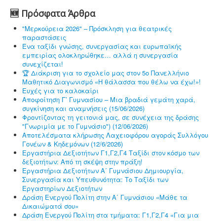
🆕 Πρόσφατα Άρθρα
"Μερκούρεια 2026" – Πρόσκληση για θεατρικές
παραστάσεις
Ένα ταξίδι γνώσης, συνεργασίας και ευρωπαϊκής
εμπειρίας ολοκληρώθηκε… αλλά η συνεργασία
συνεχίζεται!
🏆 Διάκριση για το σχολείο μας στον 5ο Πανελλήνιο
Μαθητικό Διαγωνισμό «Η θάλασσα που θέλω να έχω!»!
Ευχές για το καλοκαίρι
Αποφοίτηση Γ’ Γυμνασίου – Μια βραδιά γεμάτη χαρά,
συγκίνηση και αναμνήσεις (15/06/2026)
Φροντίζοντας τη γειτονιά μας, σε συνέχεια της δράσης
"Γνωριμία με το Γυμνάσιο") (12/06/2026)
Αποτελέσματα κλήρωσης Λαχειοφόρου αγοράς Συλλόγου
Γονέων & Κηδεμόνων (12/6/2026)
Εργαστήρια Δεξιοτήτων Γ1,Γ2,Γ4 Ταξίδι στον κόσμο των
δεξιοτήτων: Από τη σκέψη στην πράξη!
Εργαστήρια Δεξιοτήτων Α΄ Γυμνάσιου Δημιουργία,
Συνεργασία και Υπευθυνότητα: Το Ταξίδι των
Εργαστηρίων Δεξιοτήτων
Δράση Ενεργού Πολίτη στην Α΄ Γυμνάσιου «Μάθε τα
Δικαιώματά σου»
Δράση Ενεργού Πολίτη στα τμήματα: Γ1,Γ2,Γ4 «Για μια