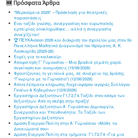
🆕 Πρόσφατα Άρθρα
"Μερκούρεια 2026" – Πρόσκληση για θεατρικές
παραστάσεις
Ένα ταξίδι γνώσης, συνεργασίας και ευρωπαϊκής
εμπειρίας ολοκληρώθηκε… αλλά η συνεργασία
συνεχίζεται!
🏆 ΠΕΥΚΑvision 2026 και διάκριση του σχολείου μας στον 5ο
Πανελλήνιο Μαθητικό Διαγωνισμό του Ιδρύματος Α. Κ.
Λασκαρίδη (2025-26)
Ευχές για το καλοκαίρι
Αποφοίτηση Γ’ Γυμνασίου – Μια βραδιά γεμάτη χαρά,
συγκίνηση και αναμνήσεις (15/06/2026)
Φροντίζοντας τη γειτονιά μας, σε συνέχεια της δράσης
"Γνωριμία με το Γυμνάσιο") (12/06/2026)
Αποτελέσματα κλήρωσης Λαχειοφόρου αγοράς Συλλόγου
Γονέων & Κηδεμόνων (12/6/2026)
Εργαστήρια Δεξιοτήτων Γ1,Γ2,Γ4 Ταξίδι στον κόσμο των
δεξιοτήτων: Από τη σκέψη στην πράξη!
Εργαστήρια Δεξιοτήτων Α΄ Γυμνάσιου Δημιουργία,
Συνεργασία και Υπευθυνότητα: Το Ταξίδι των
Εργαστηρίων Δεξιοτήτων
Δράση Ενεργού Πολίτη στην Α΄ Γυμνάσιου «Μάθε τα
Δικαιώματά σου»
Δράση Ενεργού Πολίτη στα τμήματα: Γ1,Γ2,Γ4 «Για μια