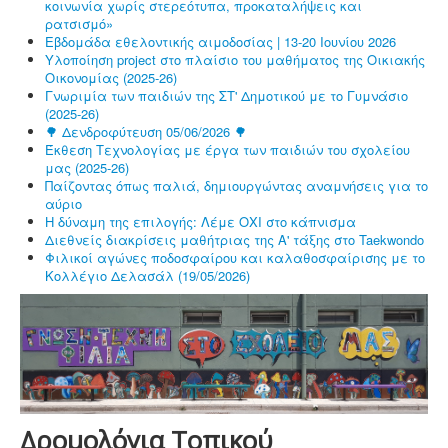
κοινωνία χωρίς στερεότυπα, προκαταλήψεις και
ρατσισμό»
Εβδομάδα εθελοντικής αιμοδοσίας | 13-20 Ιουνίου 2026
Υλοποίηση project στο πλαίσιο του μαθήματος της Οικιακής
Οικονομίας (2025-26)
Γνωριμία των παιδιών της ΣΤ' Δημοτικού με το Γυμνάσιο
(2025-26)
🌳 Δενδροφύτευση 05/06/2026 🌳
Έκθεση Τεχνολογίας με έργα των παιδιών του σχολείου
μας (2025-26)
Παίζοντας όπως παλιά, δημιουργώντας αναμνήσεις για το
αύριο
Η δύναμη της επιλογής: Λέμε ΟΧΙ στο κάπνισμα
Διεθνείς διακρίσεις μαθήτριας της Α' τάξης στο Taekwondo
Φιλικοί αγώνες ποδοσφαίρου και καλαθοσφαίρισης με το
Κολλέγιο Δελασάλ (19/05/2026)
Δρομολόγια Τοπικού