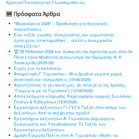
Κρατικό Πιστοποιητικό Γλωσσομάθειας
🆕 Πρόσφατα Άρθρα
"Μερκούρεια 2026" – Πρόσκληση για θεατρικές
παραστάσεις
Ένα ταξίδι γνώσης, συνεργασίας και ευρωπαϊκής
εμπειρίας ολοκληρώθηκε… αλλά η συνεργασία
συνεχίζεται!
🏆 ΠΕΥΚΑvision 2026 και διάκριση του σχολείου μας στον 5ο
Πανελλήνιο Μαθητικό Διαγωνισμό του Ιδρύματος Α. Κ.
Λασκαρίδη (2025-26)
Ευχές για το καλοκαίρι
Αποφοίτηση Γ’ Γυμνασίου – Μια βραδιά γεμάτη χαρά,
συγκίνηση και αναμνήσεις (15/06/2026)
Φροντίζοντας τη γειτονιά μας, σε συνέχεια της δράσης
"Γνωριμία με το Γυμνάσιο") (12/06/2026)
Αποτελέσματα κλήρωσης Λαχειοφόρου αγοράς Συλλόγου
Γονέων & Κηδεμόνων (12/6/2026)
Εργαστήρια Δεξιοτήτων Γ1,Γ2,Γ4 Ταξίδι στον κόσμο των
δεξιοτήτων: Από τη σκέψη στην πράξη!
Εργαστήρια Δεξιοτήτων Α΄ Γυμνάσιου Δημιουργία,
Συνεργασία και Υπευθυνότητα: Το Ταξίδι των
Εργαστηρίων Δεξιοτήτων
Δράση Ενεργού Πολίτη στην Α΄ Γυμνάσιου «Μάθε τα