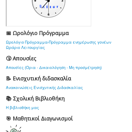
ΤΟ ΣΧΟΛΕΙΟ ΜΑΣ
ΥΠΟΔΟΜΗ
ΠΡΟΣΩΠΙΚΟ
ΔΡΑΣΤΗΡΙΟΤΗΤΕΣ
📅 Ωρολόγιο Πρόγραμμα
ΝΟΜΟΘΕΣΙΑ
Ωρολόγιο Πρόγραμμα-Πρόγραμμα ενημέρωσης γονέων
Ωράριο Λειτουργίας
ΕΠΙΚΟΙΝΩΝΙΑ
🤧 Απουσίες
Απουσίες (Όρια - Δικαιολόγηση - Μη προσμέτρηση)
📝 Ενισχυτική διδασκαλία
Ανακοινώσεις Ενισχυτικής Διδασκαλίας
📚 Σχολική Βιβλιοθήκη
Η βιβλιοθήκη μας
🎯 Μαθητικοί Διαγωνισμοί