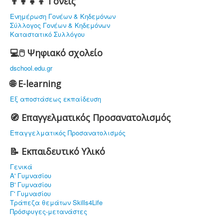
👨‍👩‍👧‍👦 Γονείς
Ενημέρωση Γονέων & Κηδεμόνων
Σύλλογος Γονέων & Κηδεμόνων
Καταστατικό Συλλόγου
💻🖱️ Ψηφιακό σχολείο
dschool.edu.gr
🌐 E-learning
Εξ αποστάσεως εκπαίδευση
🧭 Επαγγελματικός Προσανατολισμός
Επαγγελματικός Προσανατολισμός
📝 Εκπαιδευτικό Υλικό
Γενικά
Α' Γυμνασίου
Β' Γυμνασίου
Γ' Γυμνασίου
Τράπεζα θεμάτων Skills4Life
Πρόσφυγες-μετανάστες