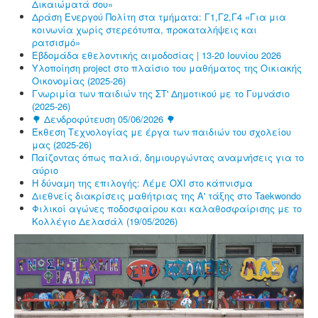
Δικαιώματά σου»
Δράση Ενεργού Πολίτη στα τμήματα: Γ1,Γ2,Γ4 «Για μια
κοινωνία χωρίς στερεότυπα, προκαταλήψεις και
ρατσισμό»
Εβδομάδα εθελοντικής αιμοδοσίας | 13-20 Ιουνίου 2026
Υλοποίηση project στο πλαίσιο του μαθήματος της Οικιακής
Οικονομίας (2025-26)
Γνωριμία των παιδιών της ΣΤ' Δημοτικού με το Γυμνάσιο
(2025-26)
🌳 Δενδροφύτευση 05/06/2026 🌳
Έκθεση Τεχνολογίας με έργα των παιδιών του σχολείου
μας (2025-26)
Παίζοντας όπως παλιά, δημιουργώντας αναμνήσεις για το
αύριο
Η δύναμη της επιλογής: Λέμε ΟΧΙ στο κάπνισμα
Διεθνείς διακρίσεις μαθήτριας της Α' τάξης στο Taekwondo
Φιλικοί αγώνες ποδοσφαίρου και καλαθοσφαίρισης με το
Κολλέγιο Δελασάλ (19/05/2026)