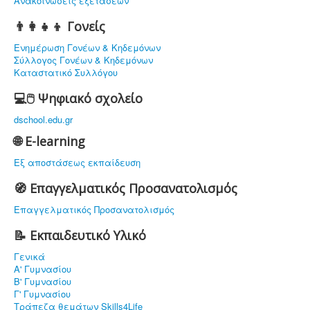
Ανακοινώσεις εξετάσεων
👨‍👩‍👧‍👦 Γονείς
Ενημέρωση Γονέων & Κηδεμόνων
Σύλλογος Γονέων & Κηδεμόνων
Καταστατικό Συλλόγου
💻🖱️ Ψηφιακό σχολείο
dschool.edu.gr
🌐 E-learning
Εξ αποστάσεως εκπαίδευση
🧭 Επαγγελματικός Προσανατολισμός
Επαγγελματικός Προσανατολισμός
📝 Εκπαιδευτικό Υλικό
Γενικά
Α' Γυμνασίου
Β' Γυμνασίου
Γ' Γυμνασίου
Τράπεζα θεμάτων Skills4Life