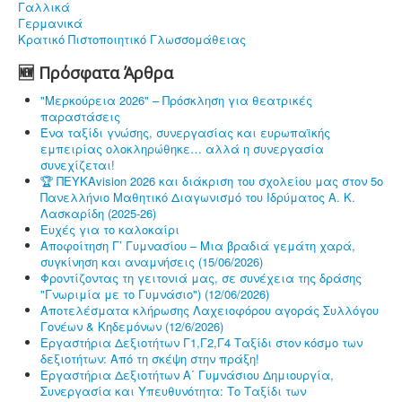
Γαλλικά
Γερμανικά
Κρατικό Πιστοποιητικό Γλωσσομάθειας
🆕 Πρόσφατα Άρθρα
"Μερκούρεια 2026" – Πρόσκληση για θεατρικές
παραστάσεις
Ένα ταξίδι γνώσης, συνεργασίας και ευρωπαϊκής
εμπειρίας ολοκληρώθηκε… αλλά η συνεργασία
συνεχίζεται!
🏆 ΠΕΥΚΑvision 2026 και διάκριση του σχολείου μας στον 5ο
Πανελλήνιο Μαθητικό Διαγωνισμό του Ιδρύματος Α. Κ.
Λασκαρίδη (2025-26)
Ευχές για το καλοκαίρι
Αποφοίτηση Γ’ Γυμνασίου – Μια βραδιά γεμάτη χαρά,
συγκίνηση και αναμνήσεις (15/06/2026)
Φροντίζοντας τη γειτονιά μας, σε συνέχεια της δράσης
"Γνωριμία με το Γυμνάσιο") (12/06/2026)
Αποτελέσματα κλήρωσης Λαχειοφόρου αγοράς Συλλόγου
Γονέων & Κηδεμόνων (12/6/2026)
Εργαστήρια Δεξιοτήτων Γ1,Γ2,Γ4 Ταξίδι στον κόσμο των
δεξιοτήτων: Από τη σκέψη στην πράξη!
Εργαστήρια Δεξιοτήτων Α΄ Γυμνάσιου Δημιουργία,
Συνεργασία και Υπευθυνότητα: Το Ταξίδι των