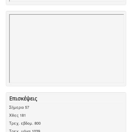
Επισκέψεις
Σήμερα
57
Χθες
181
Τρεχ. εβδομ.
800
Τρεχ. μήνα
1039