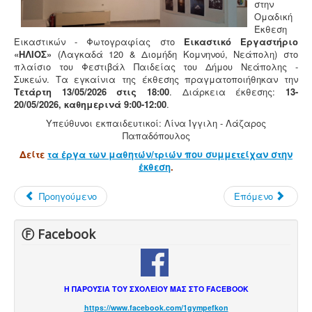
στην
Ομαδική
Έκθεση
Εικαστικών - Φωτογραφίας στο
Εικαστικό Εργαστήριο
«ΗΛΙΟΣ»
(Λαγκαδά 120 & Διομήδη Κομνηνού, Νεάπολη) στο
πλαίσιο του Φεστιβάλ Παιδείας του Δήμου Νεάπολης -
Συκεών. Τα εγκαίνια της έκθεσης πραγματοποιήθηκαν την
Τετάρτη 13/05/2026 στις 18:00
. Διάρκεια έκθεσης:
13-
20/05/2026, καθημερινά 9:00-12:00
.
Υπεύθυνοι εκπαιδευτικοί: Λίνα Ίγγιλη - Λάζαρος
Παπαδόπουλος
Δείτε
τα έργα των μαθητών/τριών που συμμετείχαν στην
έκθεση
.
Προηγούμενο
Επόμενο
Ⓕ Facebook
Η ΠΑΡΟΥΣΙΑ ΤΟΥ ΣΧΟΛΕΙΟΥ ΜΑΣ ΣΤΟ FACEBOOK
https://www.facebook.com/1gympefkon