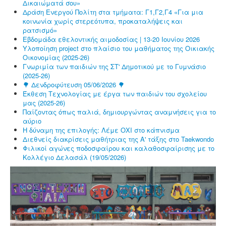
Δικαιώματά σου»
Δράση Ενεργού Πολίτη στα τμήματα: Γ1,Γ2,Γ4 «Για μια
κοινωνία χωρίς στερεότυπα, προκαταλήψεις και
ρατσισμό»
Εβδομάδα εθελοντικής αιμοδοσίας | 13-20 Ιουνίου 2026
Υλοποίηση project στο πλαίσιο του μαθήματος της Οικιακής
Οικονομίας (2025-26)
Γνωριμία των παιδιών της ΣΤ' Δημοτικού με το Γυμνάσιο
(2025-26)
🌳 Δενδροφύτευση 05/06/2026 🌳
Έκθεση Τεχνολογίας με έργα των παιδιών του σχολείου
μας (2025-26)
Παίζοντας όπως παλιά, δημιουργώντας αναμνήσεις για το
αύριο
Η δύναμη της επιλογής: Λέμε ΟΧΙ στο κάπνισμα
Διεθνείς διακρίσεις μαθήτριας της Α' τάξης στο Taekwondo
Φιλικοί αγώνες ποδοσφαίρου και καλαθοσφαίρισης με το
Κολλέγιο Δελασάλ (19/05/2026)