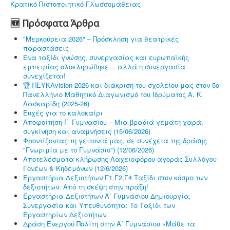
Κρατικό Πιστοποιητικό Γλωσσομάθειας
🆕 Πρόσφατα Άρθρα
"Μερκούρεια 2026" – Πρόσκληση για θεατρικές
παραστάσεις
Ένα ταξίδι γνώσης, συνεργασίας και ευρωπαϊκής
εμπειρίας ολοκληρώθηκε… αλλά η συνεργασία
συνεχίζεται!
🏆 ΠΕΥΚΑvision 2026 και διάκριση του σχολείου μας στον 5ο
Πανελλήνιο Μαθητικό Διαγωνισμό του Ιδρύματος Α. Κ.
Λασκαρίδη (2025-26)
Ευχές για το καλοκαίρι
Αποφοίτηση Γ’ Γυμνασίου – Μια βραδιά γεμάτη χαρά,
συγκίνηση και αναμνήσεις (15/06/2026)
Φροντίζοντας τη γειτονιά μας, σε συνέχεια της δράσης
"Γνωριμία με το Γυμνάσιο") (12/06/2026)
Αποτελέσματα κλήρωσης Λαχειοφόρου αγοράς Συλλόγου
Γονέων & Κηδεμόνων (12/6/2026)
Εργαστήρια Δεξιοτήτων Γ1,Γ2,Γ4 Ταξίδι στον κόσμο των
δεξιοτήτων: Από τη σκέψη στην πράξη!
Εργαστήρια Δεξιοτήτων Α΄ Γυμνάσιου Δημιουργία,
Συνεργασία και Υπευθυνότητα: Το Ταξίδι των
Εργαστηρίων Δεξιοτήτων
Δράση Ενεργού Πολίτη στην Α΄ Γυμνάσιου «Μάθε τα