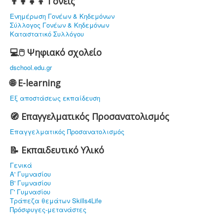
👨‍👩‍👧‍👦 Γονείς
Ενημέρωση Γονέων & Κηδεμόνων
Σύλλογος Γονέων & Κηδεμόνων
Καταστατικό Συλλόγου
💻🖱️ Ψηφιακό σχολείο
dschool.edu.gr
🌐 E-learning
Εξ αποστάσεως εκπαίδευση
🧭 Επαγγελματικός Προσανατολισμός
Επαγγελματικός Προσανατολισμός
📝 Εκπαιδευτικό Υλικό
Γενικά
Α' Γυμνασίου
Β' Γυμνασίου
Γ' Γυμνασίου
Τράπεζα θεμάτων Skills4Life
Πρόσφυγες-μετανάστες