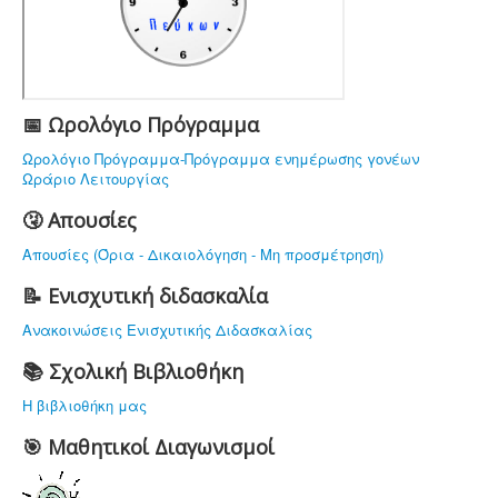
ΤΟ ΣΧΟΛΕΙΟ ΜΑΣ
ΥΠΟΔΟΜΗ
ΠΡΟΣΩΠΙΚΟ
ΔΡΑΣΤΗΡΙΟΤΗΤΕΣ
📅 Ωρολόγιο Πρόγραμμα
ΝΟΜΟΘΕΣΙΑ
Ωρολόγιο Πρόγραμμα-Πρόγραμμα ενημέρωσης γονέων
Ωράριο Λειτουργίας
ΕΠΙΚΟΙΝΩΝΙΑ
🤧 Απουσίες
Απουσίες (Όρια - Δικαιολόγηση - Μη προσμέτρηση)
📝 Ενισχυτική διδασκαλία
Ανακοινώσεις Ενισχυτικής Διδασκαλίας
📚 Σχολική Βιβλιοθήκη
Η βιβλιοθήκη μας
🎯 Μαθητικοί Διαγωνισμοί