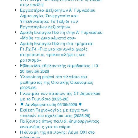
στην πράξη!
Εργαστήρια Δεξιοτήτων Α΄ Γυμνάσιου
Δημιουργία, Συνεργασία και
Υπευθυνότητα: Το Ταξίδι των
Εργαστηρίων Δεξιοτήτων
Δράση Ενεργού Πολίτη στην Α΄ Γυμνάσιου
«Μάθε τα Δικαιώματά σου»
Δράση Ενεργού Πολίτη στα τμήματα:
Γ1,Γ2,Γ4 «Για μια κοινωνία χωρίς
στερεότυπα, προκαταλήψεις και
ρατσισμό»
Εβδομάδα εθελοντικής αιμοδοσίας | 13-
20 Ιουνίου 2026
Υλοποίηση project στο πλαίσιο του
μαθήματος της Οικιακής Οικονομίας
(2025-26)
Γνωριμία των παιδιών της ΣΤ' Δημοτικού
με το Γυμνάσιο (2025-26)
🌳 Δενδροφύτευση 05/06/2026 🌳
Έκθεση Τεχνολογίας με έργα των
παιδιών του σχολείου μας (2025-26)
Παίζοντας όπως παλιά, δημιουργώντας
αναμνήσεις για το αύριο
Η δύναμη της επιλογής: Λέμε ΟΧΙ στο
κάπνισμα