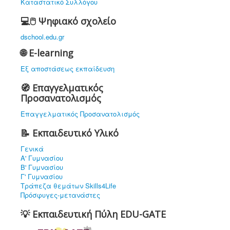
Καταστατικό Συλλόγου
💻🖱️ Ψηφιακό σχολείο
dschool.edu.gr
🌐 E-learning
Εξ αποστάσεως εκπαίδευση
🧭 Επαγγελματικός
Προσανατολισμός
Επαγγελματικός Προσανατολισμός
📝 Εκπαιδευτικό Υλικό
Γενικά
Α' Γυμνασίου
Β' Γυμνασίου
Γ' Γυμνασίου
Τράπεζα θεμάτων Skills4Life
Πρόσφυγες-μετανάστες
💡 Εκπαιδευτική Πύλη EDU-GATE