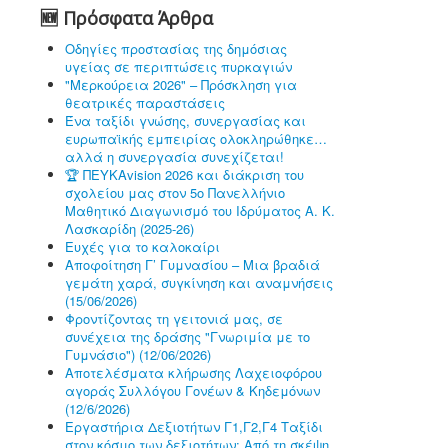
🆕 Πρόσφατα Άρθρα
Οδηγίες προστασίας της δημόσιας
υγείας σε περιπτώσεις πυρκαγιών
"Μερκούρεια 2026" – Πρόσκληση για
θεατρικές παραστάσεις
Ένα ταξίδι γνώσης, συνεργασίας και
ευρωπαϊκής εμπειρίας ολοκληρώθηκε…
αλλά η συνεργασία συνεχίζεται!
🏆 ΠΕΥΚΑvision 2026 και διάκριση του
σχολείου μας στον 5ο Πανελλήνιο
Μαθητικό Διαγωνισμό του Ιδρύματος Α. Κ.
Λασκαρίδη (2025-26)
Ευχές για το καλοκαίρι
Αποφοίτηση Γ’ Γυμνασίου – Μια βραδιά
γεμάτη χαρά, συγκίνηση και αναμνήσεις
(15/06/2026)
Φροντίζοντας τη γειτονιά μας, σε
συνέχεια της δράσης "Γνωριμία με το
Γυμνάσιο") (12/06/2026)
Αποτελέσματα κλήρωσης Λαχειοφόρου
αγοράς Συλλόγου Γονέων & Κηδεμόνων
(12/6/2026)
Εργαστήρια Δεξιοτήτων Γ1,Γ2,Γ4 Ταξίδι
στον κόσμο των δεξιοτήτων: Από τη σκέψη