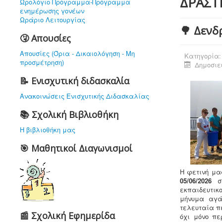
ΔΡΑΣΤ
Ωρολόγιο Πρόγραμμα-Πρόγραμμα
ενημέρωσης γονέων
Ωράριο Λειτουργίας
🌳 Δενδ
🤧 Απουσίες
Απουσίες (Όρια - Δικαιολόγηση - Μη
Κατηγορία
προσμέτρηση)
Δημοσιεύ
📝 Ενισχυτική διδασκαλία
Ανακοινώσεις Ενισχυτικής Διδασκαλίας
📚 Σχολική Βιβλιοθήκη
Η βιβλιοθήκη μας
🎯 Μαθητικοί Διαγωνισμοί
Η φετινή μα
05/06/2026
στ
εκπαιδευτικ
μήνυμα αγά
τελευταία π
📰 Σχολική Εφημερίδα
όχι μόνο πε