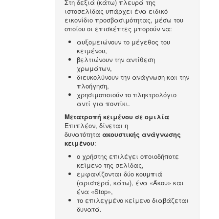
Στη δεξιά (κάτω) πλευρά της
ιστοσελίδας υπάρχει ένα ειδικό
εικονίδιο προσβασιμότητας, μέσω του
οποίου οι επισκέπτες μπορούν να:
αυξομειώνουν το μέγεθος του
κειμένου,
βελτιώνουν την αντίθεση
χρωμάτων,
διευκολύνουν την ανάγνωση και την
πλοήγηση,
χρησιμοποιούν το πληκτρολόγιο
αντί για ποντίκι.
Μετατροπή κειμένου σε ομιλία
Επιπλέον, δίνεται η
δυνατότητα
ακουστικής ανάγνωσης
κειμένου
:
ο χρήστης επιλέγει οποιοδήποτε
κείμενο της σελίδας,
εμφανίζονται δύο κουμπιά
(αριστερά, κάτω), ένα «Άκου» και
ένα «Stop»,
το επιλεγμένο κείμενο διαβάζεται
δυνατά.