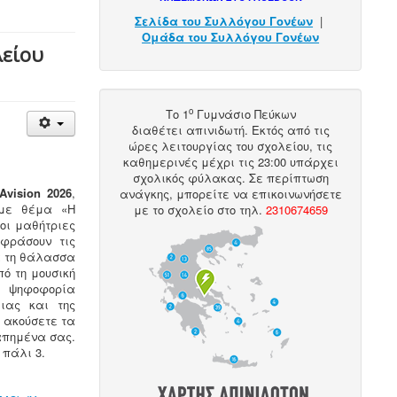
Σελίδα του Συλλόγου Γονέων
|
Ομάδα του Συλλόγου Γονέων
λείου
ο
Το 1
Γυμνάσιο Πεύκων
διαθέτει
απινιδωτή
. Εκτός από τις
ώρες λειτουργίας του σχολείου, τις
καθημερινές μέχρι τις 23:00 υπάρχει
σχολικός φύλακας. Σε περίπτωση
vision 2026
,
ανάγκης, μπορείτε να επικοινωνήσετε
 με θέμα «Η
με το σχολείο στο
τηλ
.
2310674659
οι μαθήτριες
φράσουν τις
ια τη θάλασσα
ό τη μουσική
ν ψηφοφορία
ιας και της
 ακούσετε τα
απημένα σας.
 πάλι 3.