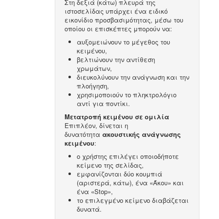
Στη δεξιά (κάτω) πλευρά της
ιστοσελίδας υπάρχει ένα ειδικό
εικονίδιο προσβασιμότητας, μέσω του
οποίου οι επισκέπτες μπορούν να:
αυξομειώνουν το μέγεθος του
κειμένου,
βελτιώνουν την αντίθεση
χρωμάτων,
διευκολύνουν την ανάγνωση και την
πλοήγηση,
χρησιμοποιούν το πληκτρολόγιο
αντί για ποντίκι.
Μετατροπή κειμένου σε ομιλία
Επιπλέον, δίνεται η
δυνατότητα
ακουστικής ανάγνωσης
κειμένου
:
ο χρήστης επιλέγει οποιοδήποτε
κείμενο της σελίδας,
εμφανίζονται δύο κουμπιά
(αριστερά, κάτω), ένα «Άκου» και
ένα «Stop»,
το επιλεγμένο κείμενο διαβάζεται
δυνατά.