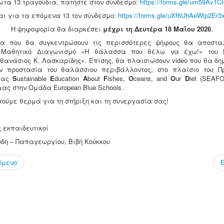
ώτα 13 τραγούδια, πατήστε στον σύνδεσμο:
https://forms.gle/um59Av1
αι για τα επόμενα 13 τον σύνδεσμο:
https://forms.gle/uXf6UhAeWip2Er3
Η ψηφοφορία θα διαρκέσει
μέχρι τη Δευτέρα 18 Μαΐου 2026
.
ια που θα συγκεντρώσουν τις περισσότερες ψήφους θα αποστα
 Μαθητικό Διαγωνισμό «Η θάλασσα που θέλω να έχω!» του 
Αθανάσιος Κ. Λασκαρίδης». Επίσης, θα πλαισιώσουν video που θα δη
ν προστασία του θαλάσσιου περιβάλλοντος, στο πλαίσιο του Π
ίας
S
ustainable
E
ducation
A
bout
F
ishes,
O
ceans, and
O
ur
D
iet (SEAF
ας στην Ομάδα European Blue Schools.
ούμε θερμά για τη στήριξη και τη συνεργασία σας!
 εκπαιδευτικοί
δη – Παπαγεωργίου, Βιβή Κούκκου
ύμενο