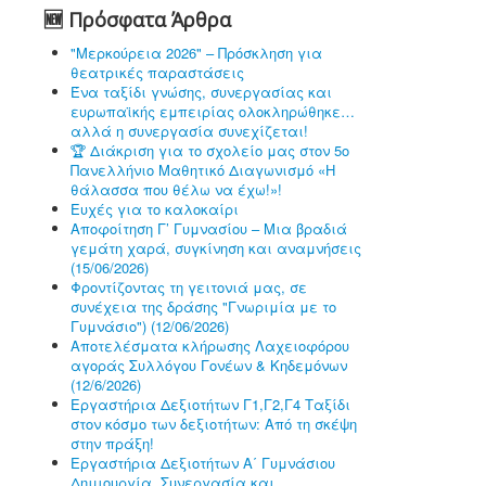
🆕 Πρόσφατα Άρθρα
"Μερκούρεια 2026" – Πρόσκληση για
θεατρικές παραστάσεις
Ένα ταξίδι γνώσης, συνεργασίας και
ευρωπαϊκής εμπειρίας ολοκληρώθηκε…
αλλά η συνεργασία συνεχίζεται!
🏆 Διάκριση για το σχολείο μας στον 5ο
Πανελλήνιο Μαθητικό Διαγωνισμό «Η
θάλασσα που θέλω να έχω!»!
Ευχές για το καλοκαίρι
Αποφοίτηση Γ’ Γυμνασίου – Μια βραδιά
γεμάτη χαρά, συγκίνηση και αναμνήσεις
(15/06/2026)
Φροντίζοντας τη γειτονιά μας, σε
συνέχεια της δράσης "Γνωριμία με το
Γυμνάσιο") (12/06/2026)
Αποτελέσματα κλήρωσης Λαχειοφόρου
αγοράς Συλλόγου Γονέων & Κηδεμόνων
(12/6/2026)
Εργαστήρια Δεξιοτήτων Γ1,Γ2,Γ4 Ταξίδι
στον κόσμο των δεξιοτήτων: Από τη σκέψη
στην πράξη!
Εργαστήρια Δεξιοτήτων Α΄ Γυμνάσιου
Δημιουργία, Συνεργασία και