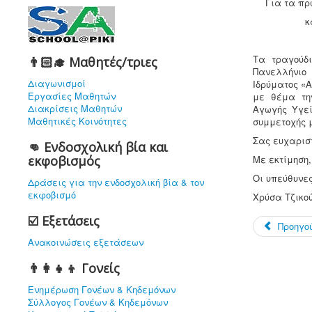
Για τα πρ
κ
Τα τραγούδ
👨🏻‍🎓 Μαθητές/τριες
Πανελλήνιο
Διαγωνισμοί
Ιδρύματος «
Εργασίες Μαθητών
με θέμα τη
Διακρίσεις Μαθητών
Αγωγής Υγε
Μαθητικές Κοινότητες
συμμετοχής μ
Σας ευχαριστ
👊 Ενδοσχολική βία και
εκφοβισμός
Με εκτίμηση,
Οι υπεύθυνες
Δράσεις για την ενδοσχολική βία & τον
εκφοβισμό
Χρύσα Τζικού
☑️ Εξετάσεις
Προηγο
Ανακοινώσεις εξετάσεων
👨‍👩‍👧‍👦 Γονείς
Ενημέρωση Γονέων & Κηδεμόνων
Σύλλογος Γονέων & Κηδεμόνων