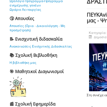
ΔΡΑΣΤ
Ωρολόγιο Πρόγραμμα-Πρόγραμμα
ενημέρωσης γονέων
Ωράριο Λειτουργίας
ΠΕΥΚΑvi
🤧 Απουσίες
μας - Ψ
Απουσίες (Όρια - Δικαιολόγηση - Μη
προσμέτρηση)
Κατηγορία
Δημοσιεύ
📝 Ενισχυτική διδασκαλία
Ανακοινώσεις Ενισχυτικής Διδασκαλίας
📚 Σχολική Βιβλιοθήκη
Η βιβλιοθήκη μας
🎯 Μαθητικοί Διαγωνισμοί
Στη συνέχεια
📰 Σχολική Εφημερίδα