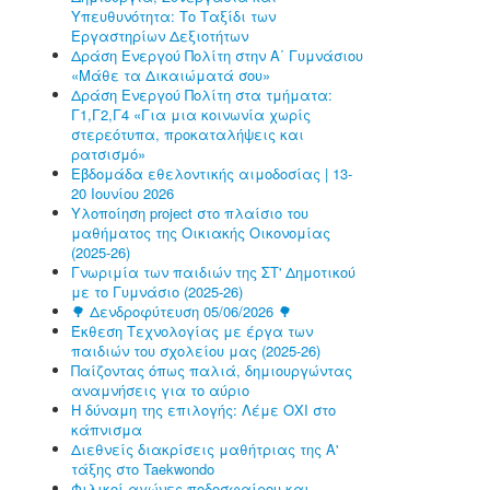
Υπευθυνότητα: Το Ταξίδι των
Εργαστηρίων Δεξιοτήτων
Δράση Ενεργού Πολίτη στην Α΄ Γυμνάσιου
«Μάθε τα Δικαιώματά σου»
Δράση Ενεργού Πολίτη στα τμήματα:
Γ1,Γ2,Γ4 «Για μια κοινωνία χωρίς
στερεότυπα, προκαταλήψεις και
ρατσισμό»
Εβδομάδα εθελοντικής αιμοδοσίας | 13-
20 Ιουνίου 2026
Υλοποίηση project στο πλαίσιο του
μαθήματος της Οικιακής Οικονομίας
(2025-26)
Γνωριμία των παιδιών της ΣΤ' Δημοτικού
με το Γυμνάσιο (2025-26)
🌳 Δενδροφύτευση 05/06/2026 🌳
Έκθεση Τεχνολογίας με έργα των
παιδιών του σχολείου μας (2025-26)
Παίζοντας όπως παλιά, δημιουργώντας
αναμνήσεις για το αύριο
Η δύναμη της επιλογής: Λέμε ΟΧΙ στο
κάπνισμα
Διεθνείς διακρίσεις μαθήτριας της Α'
τάξης στο Taekwondo
Φιλικοί αγώνες ποδοσφαίρου και