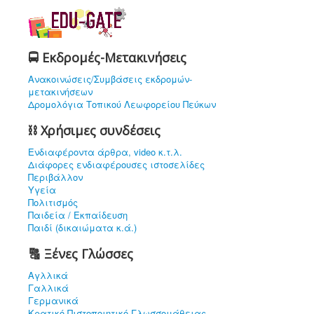
🚍 Εκδρομές-Μετακινήσεις
Ανακοινώσεις/Συμβάσεις εκδρομών-
μετακινήσεων
Δρομολόγια Τοπικού Λεωφορείου Πεύκων
⛓ Χρήσιμες συνδέσεις
Ενδιαφέρoντα άρθρα, video κ.τ.λ.
Διάφορες ενδιαφέρουσες ιστοσελίδες
Περιβάλλον
Υγεία
Πολιτισμός
Παιδεία / Εκπαίδευση
Παιδί (δικαιώματα κ.ά.)
🔠 Ξένες Γλώσσες
Αγλλικά
Γαλλικά
Γερμανικά
Κρατικό Πιστοποιητικό Γλωσσομάθειας