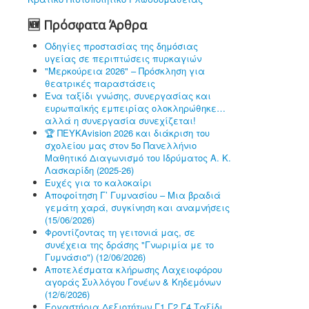
🆕 Πρόσφατα Άρθρα
Οδηγίες προστασίας της δημόσιας
υγείας σε περιπτώσεις πυρκαγιών
"Μερκούρεια 2026" – Πρόσκληση για
θεατρικές παραστάσεις
Ένα ταξίδι γνώσης, συνεργασίας και
ευρωπαϊκής εμπειρίας ολοκληρώθηκε…
αλλά η συνεργασία συνεχίζεται!
🏆 ΠΕΥΚΑvision 2026 και διάκριση του
σχολείου μας στον 5ο Πανελλήνιο
Μαθητικό Διαγωνισμό του Ιδρύματος Α. Κ.
Λασκαρίδη (2025-26)
Ευχές για το καλοκαίρι
Αποφοίτηση Γ’ Γυμνασίου – Μια βραδιά
γεμάτη χαρά, συγκίνηση και αναμνήσεις
(15/06/2026)
Φροντίζοντας τη γειτονιά μας, σε
συνέχεια της δράσης "Γνωριμία με το
Γυμνάσιο") (12/06/2026)
Αποτελέσματα κλήρωσης Λαχειοφόρου
αγοράς Συλλόγου Γονέων & Κηδεμόνων
(12/6/2026)
Εργαστήρια Δεξιοτήτων Γ1,Γ2,Γ4 Ταξίδι