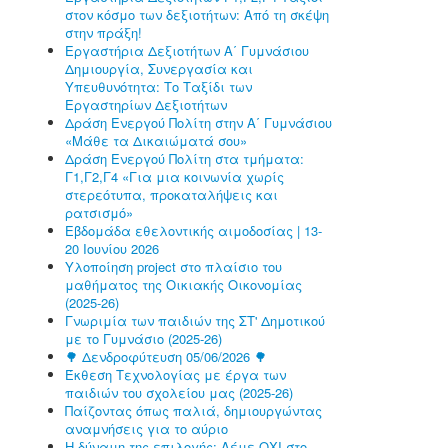
στον κόσμο των δεξιοτήτων: Από τη σκέψη
στην πράξη!
Εργαστήρια Δεξιοτήτων Α΄ Γυμνάσιου
Δημιουργία, Συνεργασία και
Υπευθυνότητα: Το Ταξίδι των
Εργαστηρίων Δεξιοτήτων
Δράση Ενεργού Πολίτη στην Α΄ Γυμνάσιου
«Μάθε τα Δικαιώματά σου»
Δράση Ενεργού Πολίτη στα τμήματα:
Γ1,Γ2,Γ4 «Για μια κοινωνία χωρίς
στερεότυπα, προκαταλήψεις και
ρατσισμό»
Εβδομάδα εθελοντικής αιμοδοσίας | 13-
20 Ιουνίου 2026
Υλοποίηση project στο πλαίσιο του
μαθήματος της Οικιακής Οικονομίας
(2025-26)
Γνωριμία των παιδιών της ΣΤ' Δημοτικού
με το Γυμνάσιο (2025-26)
🌳 Δενδροφύτευση 05/06/2026 🌳
Έκθεση Τεχνολογίας με έργα των
παιδιών του σχολείου μας (2025-26)
Παίζοντας όπως παλιά, δημιουργώντας
αναμνήσεις για το αύριο
Η δύναμη της επιλογής: Λέμε ΟΧΙ στο