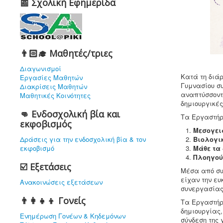
📰 Σχολική Εφημερίδα
👨🏻‍🎓 Μαθητές/τριες
Διαγωνισμοί
Κατά τη διάρ
Εργασίες Μαθητών
Γυμνασίου σ
Διακρίσεις Μαθητών
αναπτύσσοντ
Μαθητικές Κοινότητες
δημιουργικές
👊 Ενδοσχολική βία και
Τα Εργαστήρ
εκφοβισμός
Μεσογει
Δράσεις για την ενδοσχολική βία & τον
Βιολογι
εκφοβισμό
Μάθε τα
Πλοηγού
☑️ Εξετάσεις
Μέσα από συζ
είχαν την ευ
Ανακοινώσεις εξετάσεων
συνεργασίας 
👨‍👩‍👧‍👦 Γονείς
Τα Εργαστήρ
δημιουργίας,
Ενημέρωση Γονέων & Κηδεμόνων
σύνδεση της 