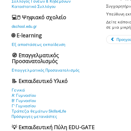
Σύλλογος Γονέων & Κηδεμόνων
Συγχαρητήρια
Καταστατικό Συλλόγου
Υπεύθυνη εκ
💻🖱️ Ψηφιακό σχολείο
Δείτε κάποια
dschool.edu.gr
σε μια μικρή
🌐 E-learning
Προηγο
Εξ αποστάσεως εκπαίδευση
🧭 Επαγγελματικός
Προσανατολισμός
Επαγγελματικός Προσανατολισμός
📝 Εκπαιδευτικό Υλικό
Γενικά
Α' Γυμνασίου
Β' Γυμνασίου
Γ' Γυμνασίου
Τράπεζα θεμάτων Skills4Life
Πρόσφυγες-μετανάστες
💡 Εκπαιδευτική Πύλη EDU-GATE