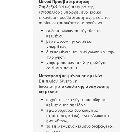
Μενού Προσβασιμότητας
Στη δεξιά (κάτω) πλευρά της
ιστοσελίδας υπάρχει ένα ειδικό
εικονίδιο προσβασιμότητας, μέσω του
οποίου οι επισκέπτες μπορούν να:
αυξομειώνουν το μέγεθος του
κειμένου,
βελτιώνουν την αντίθεση
χρωμάτων,
διευκολύνουν την ανάγνωση και την
πλοήγηση,
χρησιμοποιούν το πληκτρολόγιο
αντί για ποντίκι.
Μετατροπή κειμένου σε ομιλία
Επιπλέον, δίνεται η
δυνατότητα
ακουστικής ανάγνωσης
κειμένου
:
ο χρήστης επιλέγει οποιοδήποτε
κείμενο της σελίδας,
εμφανίζονται δύο κουμπιά
(αριστερά, κάτω), ένα «Άκου» και
ένα «Stop»,
το επιλεγμένο κείμενο διαβάζεται
δυνατά.