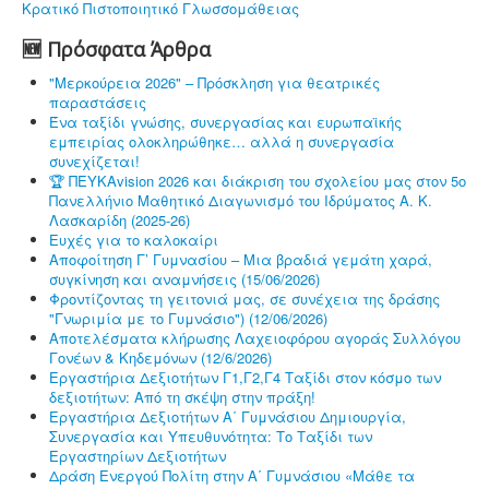
Κρατικό Πιστοποιητικό Γλωσσομάθειας
🆕 Πρόσφατα Άρθρα
"Μερκούρεια 2026" – Πρόσκληση για θεατρικές
παραστάσεις
Ένα ταξίδι γνώσης, συνεργασίας και ευρωπαϊκής
εμπειρίας ολοκληρώθηκε… αλλά η συνεργασία
συνεχίζεται!
🏆 ΠΕΥΚΑvision 2026 και διάκριση του σχολείου μας στον 5ο
Πανελλήνιο Μαθητικό Διαγωνισμό του Ιδρύματος Α. Κ.
Λασκαρίδη (2025-26)
Ευχές για το καλοκαίρι
Αποφοίτηση Γ’ Γυμνασίου – Μια βραδιά γεμάτη χαρά,
συγκίνηση και αναμνήσεις (15/06/2026)
Φροντίζοντας τη γειτονιά μας, σε συνέχεια της δράσης
"Γνωριμία με το Γυμνάσιο") (12/06/2026)
Αποτελέσματα κλήρωσης Λαχειοφόρου αγοράς Συλλόγου
Γονέων & Κηδεμόνων (12/6/2026)
Εργαστήρια Δεξιοτήτων Γ1,Γ2,Γ4 Ταξίδι στον κόσμο των
δεξιοτήτων: Από τη σκέψη στην πράξη!
Εργαστήρια Δεξιοτήτων Α΄ Γυμνάσιου Δημιουργία,
Συνεργασία και Υπευθυνότητα: Το Ταξίδι των
Εργαστηρίων Δεξιοτήτων
Δράση Ενεργού Πολίτη στην Α΄ Γυμνάσιου «Μάθε τα