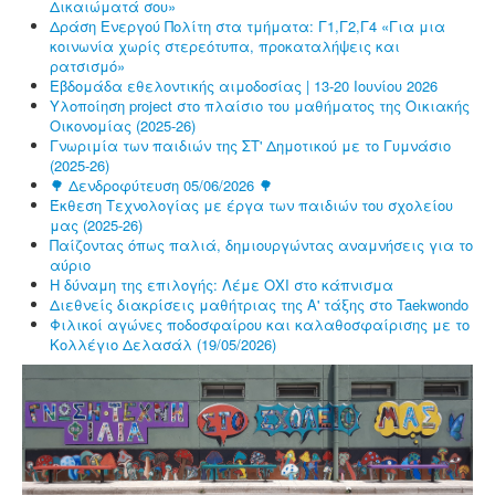
Δικαιώματά σου»
Δράση Ενεργού Πολίτη στα τμήματα: Γ1,Γ2,Γ4 «Για μια
κοινωνία χωρίς στερεότυπα, προκαταλήψεις και
ρατσισμό»
Εβδομάδα εθελοντικής αιμοδοσίας | 13-20 Ιουνίου 2026
Υλοποίηση project στο πλαίσιο του μαθήματος της Οικιακής
Οικονομίας (2025-26)
Γνωριμία των παιδιών της ΣΤ' Δημοτικού με το Γυμνάσιο
(2025-26)
🌳 Δενδροφύτευση 05/06/2026 🌳
Έκθεση Τεχνολογίας με έργα των παιδιών του σχολείου
μας (2025-26)
Παίζοντας όπως παλιά, δημιουργώντας αναμνήσεις για το
αύριο
Η δύναμη της επιλογής: Λέμε ΟΧΙ στο κάπνισμα
Διεθνείς διακρίσεις μαθήτριας της Α' τάξης στο Taekwondo
Φιλικοί αγώνες ποδοσφαίρου και καλαθοσφαίρισης με το
Κολλέγιο Δελασάλ (19/05/2026)