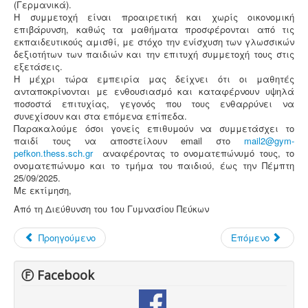
(Γερμανικά).
Η συμμετοχή είναι προαιρετική και χωρίς οικονομική
επιβάρυνση, καθώς τα μαθήματα προσφέρονται από τις
εκπαιδευτικούς αμισθί, με στόχο την ενίσχυση των γλωσσικών
δεξιοτήτων των παιδιών και την επιτυχή συμμετοχή τους στις
εξετάσεις.
Η μέχρι τώρα εμπειρία μας δείχνει ότι οι μαθητές
ανταποκρίνονται με ενθουσιασμό και καταφέρνουν υψηλά
ποσοστά επιτυχίας, γεγονός που τους ενθαρρύνει να
συνεχίσουν και στα επόμενα επίπεδα.
Παρακαλούμε όσοι γονείς επιθυμούν να συμμετάσχει το
παιδί τους να αποστείλουν email στο
mail2@gym-
pefkon.thess.sch.gr
αναφέροντας το ονοματεπώνυμό τους, το
ονοματεπώνυμο και το τμήμα του παιδιού, έως την Πέμπτη
25/09/2025.
Με εκτίμηση,
Από τη Διεύθυνση του 1ου Γυμνασίου Πεύκων
Προηγούμενο
Επόμενο
Ⓕ Facebook