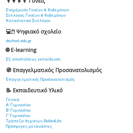
👨‍👩‍👧‍👦 Γονείς
Ενημέρωση Γονέων & Κηδεμόνων
Σύλλογος Γονέων & Κηδεμόνων
Καταστατικό Συλλόγου
💻🖱️ Ψηφιακό σχολείο
dschool.edu.gr
🌐 E-learning
Εξ αποστάσεως εκπαίδευση
🧭 Επαγγελματικός Προσανατολισμός
Επαγγελματικός Προσανατολισμός
📝 Εκπαιδευτικό Υλικό
Γενικά
Α' Γυμνασίου
Β' Γυμνασίου
Γ' Γυμνασίου
Τράπεζα θεμάτων Skills4Life
Πρόσφυγες-μετανάστες