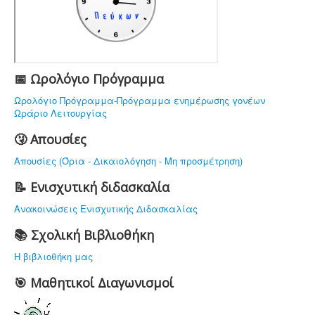
ΤΟ ΣΧΟΛΕΙΟ ΜΑΣ
ΥΠΟΔΟΜΗ
ΠΡΟΣΩΠΙΚΟ
ΔΡΑΣΤΗΡΙΟΤΗΤΕΣ
📅 Ωρολόγιο Πρόγραμμα
ΝΟΜΟΘΕΣΙΑ
Ωρολόγιο Πρόγραμμα-Πρόγραμμα ενημέρωσης γονέων
Ωράριο Λειτουργίας
ΕΠΙΚΟΙΝΩΝΙΑ
🤧 Απουσίες
Απουσίες (Όρια - Δικαιολόγηση - Μη προσμέτρηση)
📝 Ενισχυτική διδασκαλία
Ανακοινώσεις Ενισχυτικής Διδασκαλίας
📚 Σχολική Βιβλιοθήκη
Η βιβλιοθήκη μας
🎯 Μαθητικοί Διαγωνισμοί