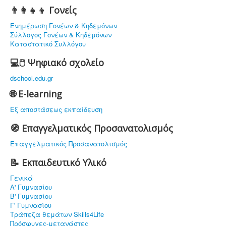
👨‍👩‍👧‍👦 Γονείς
Ενημέρωση Γονέων & Κηδεμόνων
Σύλλογος Γονέων & Κηδεμόνων
Καταστατικό Συλλόγου
💻🖱️ Ψηφιακό σχολείο
dschool.edu.gr
🌐 E-learning
Εξ αποστάσεως εκπαίδευση
🧭 Επαγγελματικός Προσανατολισμός
Επαγγελματικός Προσανατολισμός
📝 Εκπαιδευτικό Υλικό
Γενικά
Α' Γυμνασίου
Β' Γυμνασίου
Γ' Γυμνασίου
Τράπεζα θεμάτων Skills4Life
Πρόσφυγες-μετανάστες