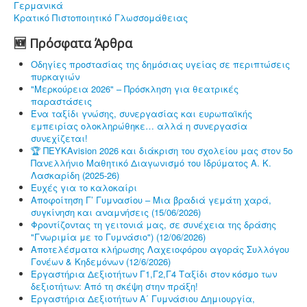
Γερμανικά
Κρατικό Πιστοποιητικό Γλωσσομάθειας
🆕 Πρόσφατα Άρθρα
Οδηγίες προστασίας της δημόσιας υγείας σε περιπτώσεις
πυρκαγιών
"Μερκούρεια 2026" – Πρόσκληση για θεατρικές
παραστάσεις
Ένα ταξίδι γνώσης, συνεργασίας και ευρωπαϊκής
εμπειρίας ολοκληρώθηκε… αλλά η συνεργασία
συνεχίζεται!
🏆 ΠΕΥΚΑvision 2026 και διάκριση του σχολείου μας στον 5ο
Πανελλήνιο Μαθητικό Διαγωνισμό του Ιδρύματος Α. Κ.
Λασκαρίδη (2025-26)
Ευχές για το καλοκαίρι
Αποφοίτηση Γ’ Γυμνασίου – Μια βραδιά γεμάτη χαρά,
συγκίνηση και αναμνήσεις (15/06/2026)
Φροντίζοντας τη γειτονιά μας, σε συνέχεια της δράσης
"Γνωριμία με το Γυμνάσιο") (12/06/2026)
Αποτελέσματα κλήρωσης Λαχειοφόρου αγοράς Συλλόγου
Γονέων & Κηδεμόνων (12/6/2026)
Εργαστήρια Δεξιοτήτων Γ1,Γ2,Γ4 Ταξίδι στον κόσμο των
δεξιοτήτων: Από τη σκέψη στην πράξη!
Εργαστήρια Δεξιοτήτων Α΄ Γυμνάσιου Δημιουργία,