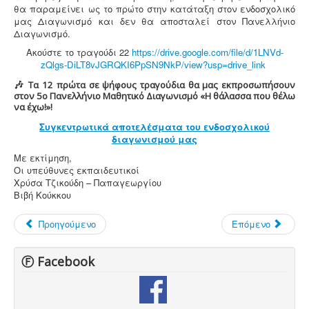
θα παραμείνει ως το πρώτο στην κατάταξη στον ενδοσχολικό
μας Διαγωνισμό και δεν θα αποσταλεί στον Πανελλήνιο
Διαγωνισμό
.
Ακούστε το τραγούδι 22
https://drive.google.com/file/d/1LNVd-
zQlgs-DiLT8vJGRQKI6PpSN9NkP/view?usp=drive_link
🎶
Τα 12 πρώτα σε ψήφους τραγούδια θα μας εκπροσωπήσουν
στον 5ο Πανελλήνιο Μαθητικό Διαγωνισμό «Η θάλασσα που θέλω
να έχω!»!
Συγκεντρωτικά αποτελέσματα του ενδοσχολικού
διαγωνισμού μας
Με εκτίμηση,
Οι υπεύθυνες εκπαιδευτικοί
Χρύσα Τζικούδη – Παπαγεωργίου
Βιβή Κούκκου
Προηγούμενο
Επόμενο
Ⓕ Facebook