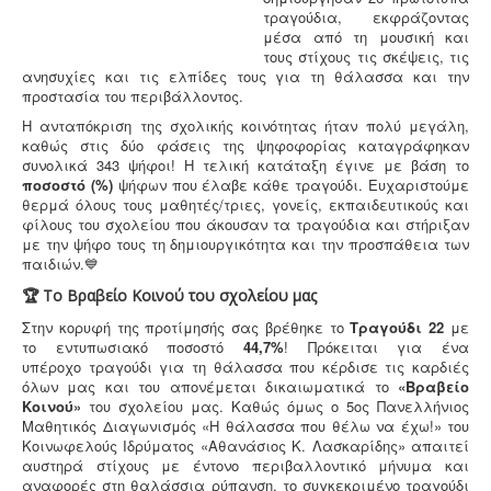
τραγούδια, εκφράζοντας
μέσα από τη μουσική και
τους στίχους τις σκέψεις, τις
ανησυχίες και τις ελπίδες τους για τη θάλασσα και την
προστασία του περιβάλλοντος.
Η ανταπόκριση της σχολικής κοινότητας ήταν πολύ μεγάλη,
καθώς στις δύο φάσεις της ψηφοφορίας καταγράφηκαν
συνολικά 343 ψήφοι! Η τελική κατάταξη έγινε με βάση το
ποσοστό (%)
ψήφων που έλαβε κάθε τραγούδι.
Ευχαριστούμε
θερμά όλους τους μαθητές/τριες, γονείς, εκπαιδευτικούς και
φίλους του σχολείου που άκουσαν τα τραγούδια και στήριξαν
με την ψήφο τους τη δημιουργικότητα και την προσπάθεια των
παιδιών.💙
🏆 Το Βραβείο Κοινού του σχολείου μας
Στην κορυφή της προτίμησής σας βρέθηκε το
Τραγούδι 22
με
το εντυπωσιακό ποσοστό
44,7%
! Πρόκειται για ένα
υπέροχο τραγούδι για τη θάλασσα που κέρδισε τις καρδιές
όλων μας και του απονέμεται δικαιωματικά το
«Βραβείο
Κοινού»
του σχολείου μας.
Καθώς όμως ο 5ος Πανελλήνιος
Μαθητικός Διαγωνισμός «Η θάλασσα που θέλω να έχω!» του
Κοινωφελούς Ιδρύματος «Αθανάσιος Κ. Λασκαρίδης» απαιτεί
αυστηρά στίχους με έντονο περιβαλλοντικό μήνυμα και
αναφορές στη θαλάσσια ρύπανση, το συγκεκριμένο τραγούδι