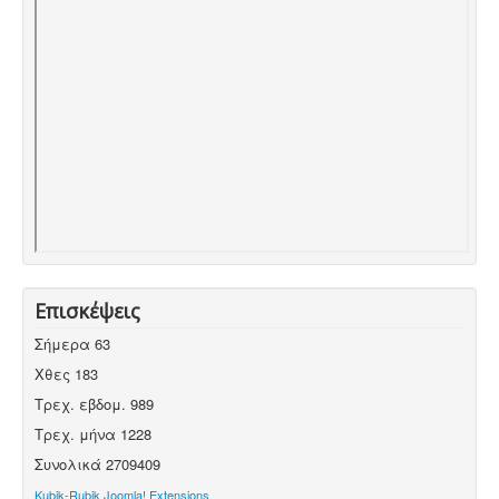
Επισκέψεις
Σήμερα
63
Χθες
183
Τρεχ. εβδομ.
989
Τρεχ. μήνα
1228
Συνολικά
2709409
Kubik-Rubik Joomla! Extensions