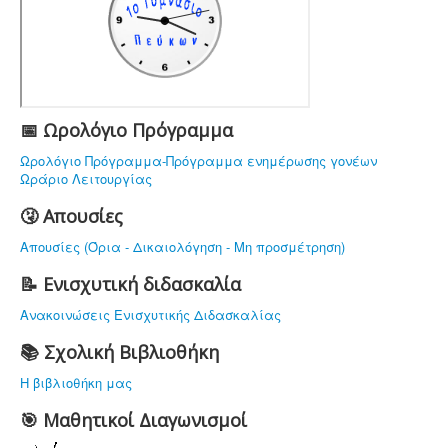
ΤΟ ΣΧΟΛΕΙΟ ΜΑΣ
ΥΠΟΔΟΜΗ
ΠΡΟΣΩΠΙΚΟ
ΔΡΑΣΤΗΡΙΟΤΗΤΕΣ
📅 Ωρολόγιο Πρόγραμμα
ΝΟΜΟΘΕΣΙΑ
Ωρολόγιο Πρόγραμμα-Πρόγραμμα ενημέρωσης γονέων
Ωράριο Λειτουργίας
ΕΠΙΚΟΙΝΩΝΙΑ
🤧 Απουσίες
Απουσίες (Όρια - Δικαιολόγηση - Μη προσμέτρηση)
📝 Ενισχυτική διδασκαλία
Ανακοινώσεις Ενισχυτικής Διδασκαλίας
📚 Σχολική Βιβλιοθήκη
Η βιβλιοθήκη μας
🎯 Μαθητικοί Διαγωνισμοί