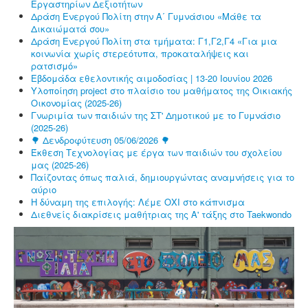
Εργαστηρίων Δεξιοτήτων
Δράση Ενεργού Πολίτη στην Α΄ Γυμνάσιου «Μάθε τα
Δικαιώματά σου»
Δράση Ενεργού Πολίτη στα τμήματα: Γ1,Γ2,Γ4 «Για μια
κοινωνία χωρίς στερεότυπα, προκαταλήψεις και
ρατσισμό»
Εβδομάδα εθελοντικής αιμοδοσίας | 13-20 Ιουνίου 2026
Υλοποίηση project στο πλαίσιο του μαθήματος της Οικιακής
Οικονομίας (2025-26)
Γνωριμία των παιδιών της ΣΤ' Δημοτικού με το Γυμνάσιο
(2025-26)
🌳 Δενδροφύτευση 05/06/2026 🌳
Έκθεση Τεχνολογίας με έργα των παιδιών του σχολείου
μας (2025-26)
Παίζοντας όπως παλιά, δημιουργώντας αναμνήσεις για το
αύριο
Η δύναμη της επιλογής: Λέμε ΟΧΙ στο κάπνισμα
Διεθνείς διακρίσεις μαθήτριας της Α' τάξης στο Taekwondo