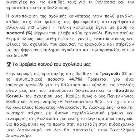
ανησυχίες και τις ελπίδες τους για τη θάλασσα και την
προστασία του περιβάλλοντος.
Η ανταπόκριση της σχολικής κοινότητας ήταν πολύ μεγάλη,
καθώς στις δύο φάσεις της ψηφοφορίας καταγράφηκαν
συνολικά 343 ψήφοι! Η τελική κατάταξη έγινε με βάση το
ποσοστό (%)
ψήφων που έλαβε κάθε τραγούδι.
Ευχαριστούμε
θερμά όλους τους μαθητές/τριες, γονείς, εκπαιδευτικούς και
φίλους του σχολείου που άκουσαν τα τραγούδια και στήριξαν
με την ψήφο τους τη δημιουργικότητα και την προσπάθεια των
παιδιών.💙
🏆 Το Βραβείο Κοινού του σχολείου μας
Στην κορυφή της προτίμησής σας βρέθηκε το
Τραγούδι 22
με
το εντυπωσιακό ποσοστό
44,7%
! Πρόκειται για ένα
υπέροχο τραγούδι για τη θάλασσα που κέρδισε τις καρδιές
όλων μας και του απονέμεται δικαιωματικά το
«Βραβείο
Κοινού»
του σχολείου μας.
Καθώς όμως ο 5ος Πανελλήνιος
Μαθητικός Διαγωνισμός «Η θάλασσα που θέλω να έχω!» του
Κοινωφελούς Ιδρύματος «Αθανάσιος Κ. Λασκαρίδης» απαιτεί
αυστηρά στίχους με έντονο περιβαλλοντικό μήνυμα και
αναφορές στη θαλάσσια ρύπανση, το συγκεκριμένο τραγούδι
θα παραμείνει ως το πρώτο στην κατάταξη στον ενδοσχολικό
μας Διαγωνισμό και δεν θα αποσταλεί στον Πανελλήνιο
Διαγωνισμό
.