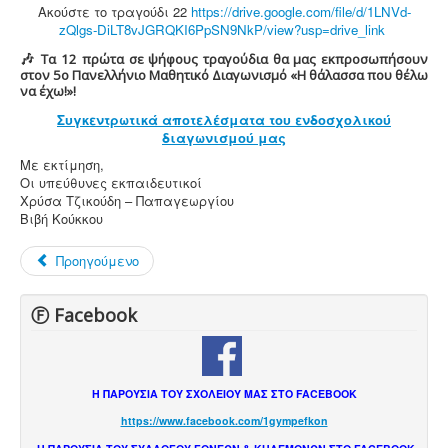
Ακούστε το τραγούδι 22
https://drive.google.com/file/d/1LNVd-
zQlgs-DiLT8vJGRQKI6PpSN9NkP/view?usp=drive_link
🎶
Τα 12 πρώτα σε ψήφους τραγούδια θα μας εκπροσωπήσουν
στον 5ο Πανελλήνιο Μαθητικό Διαγωνισμό «Η θάλασσα που θέλω
να έχω!»!
Συγκεντρωτικά αποτελέσματα του ενδοσχολικού
διαγωνισμού μας
Με εκτίμηση,
Οι υπεύθυνες εκπαιδευτικοί
Χρύσα Τζικούδη – Παπαγεωργίου
Βιβή Κούκκου
Προηγούμενο
Ⓕ Facebook
Η ΠΑΡΟΥΣΙΑ ΤΟΥ ΣΧΟΛΕΙΟΥ ΜΑΣ ΣΤΟ FACEBOOK
https://www.facebook.com/1gympefkon