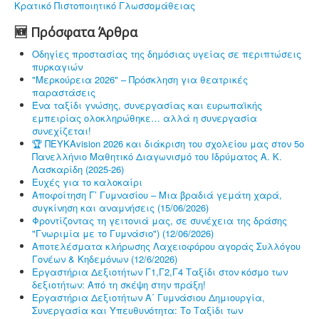
Κρατικό Πιστοποιητικό Γλωσσομάθειας
🆕 Πρόσφατα Άρθρα
Οδηγίες προστασίας της δημόσιας υγείας σε περιπτώσεις
πυρκαγιών
"Μερκούρεια 2026" – Πρόσκληση για θεατρικές
παραστάσεις
Ένα ταξίδι γνώσης, συνεργασίας και ευρωπαϊκής
εμπειρίας ολοκληρώθηκε… αλλά η συνεργασία
συνεχίζεται!
🏆 ΠΕΥΚΑvision 2026 και διάκριση του σχολείου μας στον 5ο
Πανελλήνιο Μαθητικό Διαγωνισμό του Ιδρύματος Α. Κ.
Λασκαρίδη (2025-26)
Ευχές για το καλοκαίρι
Αποφοίτηση Γ’ Γυμνασίου – Μια βραδιά γεμάτη χαρά,
συγκίνηση και αναμνήσεις (15/06/2026)
Φροντίζοντας τη γειτονιά μας, σε συνέχεια της δράσης
"Γνωριμία με το Γυμνάσιο") (12/06/2026)
Αποτελέσματα κλήρωσης Λαχειοφόρου αγοράς Συλλόγου
Γονέων & Κηδεμόνων (12/6/2026)
Εργαστήρια Δεξιοτήτων Γ1,Γ2,Γ4 Ταξίδι στον κόσμο των
δεξιοτήτων: Από τη σκέψη στην πράξη!
Εργαστήρια Δεξιοτήτων Α΄ Γυμνάσιου Δημιουργία,
Συνεργασία και Υπευθυνότητα: Το Ταξίδι των