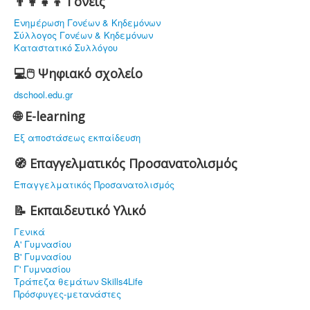
👨‍👩‍👧‍👦 Γονείς
Ενημέρωση Γονέων & Κηδεμόνων
Σύλλογος Γονέων & Κηδεμόνων
Καταστατικό Συλλόγου
💻🖱️ Ψηφιακό σχολείο
dschool.edu.gr
🌐 E-learning
Εξ αποστάσεως εκπαίδευση
🧭 Επαγγελματικός Προσανατολισμός
Επαγγελματικός Προσανατολισμός
📝 Εκπαιδευτικό Υλικό
Γενικά
Α' Γυμνασίου
Β' Γυμνασίου
Γ' Γυμνασίου
Τράπεζα θεμάτων Skills4Life
Πρόσφυγες-μετανάστες