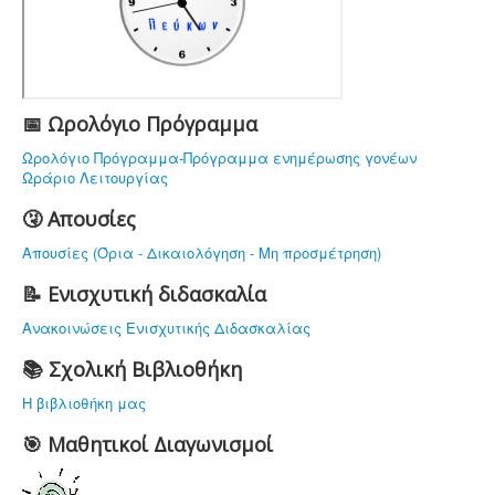
ΤΟ ΣΧΟΛΕΙΟ ΜΑΣ
ΥΠΟΔΟΜΗ
ΠΡΟΣΩΠΙΚΟ
ΔΡΑΣΤΗΡΙΟΤΗΤΕΣ
📅 Ωρολόγιο Πρόγραμμα
ΝΟΜΟΘΕΣΙΑ
Ωρολόγιο Πρόγραμμα-Πρόγραμμα ενημέρωσης γονέων
Ωράριο Λειτουργίας
ΕΠΙΚΟΙΝΩΝΙΑ
🤧 Απουσίες
Απουσίες (Όρια - Δικαιολόγηση - Μη προσμέτρηση)
📝 Ενισχυτική διδασκαλία
Ανακοινώσεις Ενισχυτικής Διδασκαλίας
📚 Σχολική Βιβλιοθήκη
Η βιβλιοθήκη μας
🎯 Μαθητικοί Διαγωνισμοί