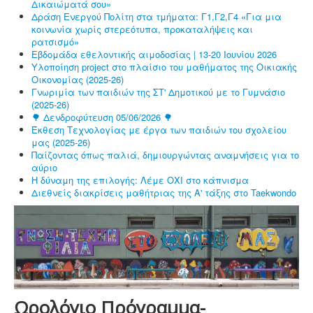
Δικαιώματά σου»
Δράση Ενεργού Πολίτη στα τμήματα: Γ1,Γ2,Γ4 «Για μια
κοινωνία χωρίς στερεότυπα, προκαταλήψεις και
ρατσισμό»
Εβδομάδα εθελοντικής αιμοδοσίας | 13-20 Ιουνίου 2026
Υλοποίηση project στο πλαίσιο του μαθήματος της Οικιακής
Οικονομίας (2025-26)
Γνωριμία των παιδιών της ΣΤ' Δημοτικού με το Γυμνάσιο
(2025-26)
🌳 Δενδροφύτευση 05/06/2026 🌳
Έκθεση Τεχνολογίας με έργα των παιδιών του σχολείου
μας (2025-26)
Παίζοντας όπως παλιά, δημιουργώντας αναμνήσεις για το
αύριο
Η δύναμη της επιλογής: Λέμε ΟΧΙ στο κάπνισμα
Διεθνείς διακρίσεις μαθήτριας της Α' τάξης στο Taekwondo
Ωρολόγιο Πρόγραμμα-