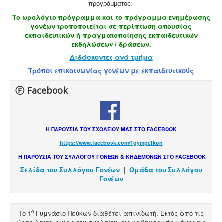
προγράμματος.
Το ωρολόγιο πρόγραμμα και το πρόγραμμα ενημέρωσης
γονέων τροποποιείται σε περίπτωση απουσίας
εκπαιδευτικών ή πραγματοποίησης εκπαιδευτικών
εκδηλώσεων / δράσεων.
Διδάσκοντες ανά τμήμα
Τρόποι επικοινωνίας γονέων με εκπαιδευτικούς
Ⓕ Facebook
Η ΠΑΡΟΥΣΙΑ ΤΟΥ ΣΧΟΛΕΙΟΥ ΜΑΣ ΣΤΟ FACEBOOK
https://www.facebook.com/1gympefkon
Η ΠΑΡΟΥΣΙΑ ΤΟΥ ΣΥΛΛΟΓΟΥ ΓΟΝΕΩΝ & ΚΗΔΕΜΟΝΩΝ ΣΤΟ FACEBOOK
Σελίδα του Συλλόγου Γονέων
|
Ομάδα του Συλλόγου
Γονέων
ο
Το 1
Γυμνάσιο Πεύκων διαθέτει
απινιδωτή
. Εκτός από τις
ώρες λειτουργίας του σχολείου, τις καθημερινές μέχρι τις