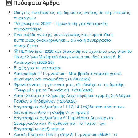
🆕 Πρόσφατα Άρθρα
Οδηγίες προστασίας της δημόσιας υγείας σε περιπτώσεις
πυρκαγιών
"Μερκούρεια 2026" – Πρόσκληση για θεατρικές
παραστάσεις
Ένα ταξίδι γνώσης, συνεργασίας και ευρωπαϊκής
εμπειρίας ολοκληρώθηκε… αλλά η συνεργασία
συνεχίζεται!
🏆 ΠΕΥΚΑvision 2026 και διάκριση του σχολείου μας στον 5ο
Πανελλήνιο Μαθητικό Διαγωνισμό του Ιδρύματος Α. Κ.
Λασκαρίδη (2025-26)
Ευχές για το καλοκαίρι
Αποφοίτηση Γ’ Γυμνασίου – Μια βραδιά γεμάτη χαρά,
συγκίνηση και αναμνήσεις (15/06/2026)
Φροντίζοντας τη γειτονιά μας, σε συνέχεια της δράσης
"Γνωριμία με το Γυμνάσιο") (12/06/2026)
Αποτελέσματα κλήρωσης Λαχειοφόρου αγοράς Συλλόγου
Γονέων & Κηδεμόνων (12/6/2026)
Εργαστήρια Δεξιοτήτων Γ1,Γ2,Γ4 Ταξίδι στον κόσμο των
δεξιοτήτων: Από τη σκέψη στην πράξη!
Εργαστήρια Δεξιοτήτων Α΄ Γυμνάσιου Δημιουργία,
Συνεργασία και Υπευθυνότητα: Το Ταξίδι των
Εργαστηρίων Δεξιοτήτων
Δράση Ενεργού Πολίτη στην Α΄ Γυμνάσιου «Μάθε τα