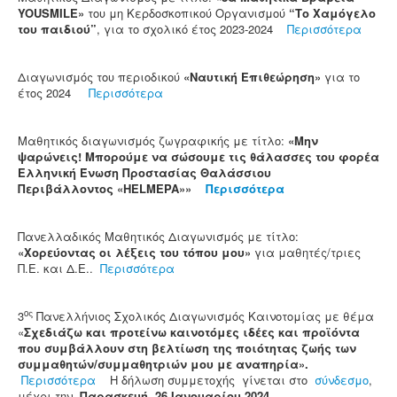
YOUSMILE»
του μη Κερδοσκοπικού Οργανισμού
“Το Χαμόγελο
του παιδιού”
, για το σχολικό έτος 2023-2024
Περισσότερα
Διαγωνισμός του περιοδικού
«Ναυτική Επιθεώρηση»
για το
έτος 2024
Περισσότερα
Μαθητικός διαγωνισμός ζωγραφικής με τίτλο:
«Μην
ψαρώνεις! Μπορούμε να σώσουμε τις θάλασσες του φορέα
Ελληνική Ένωση Προστασίας Θαλάσσιου
Περιβάλλοντος «HELMEPA»»
Περισσότερα
Πανελλαδικός Μαθητικός Διαγωνισμός με τίτλο:
«Χορεύοντας οι λέξεις του τόπου μου»
για μαθητές/τριες
Π.Ε. και Δ.Ε..
Περισσότερα
ος
3
Πανελλήνιος Σχολικός Διαγωνισμός Καινοτομίας με θέμα
«
Σχεδιάζω και προτείνω καινοτόμες ιδέες και προϊόντα
που συμβάλλουν στη βελτίωση της ποιότητας ζωής των
συμμαθητών/συμμαθητριών μου με αναπηρία».
Περισσότερα
Η δήλωση συμμετοχής
γίνεται στο
σύνδεσμο
,
μέχρι την
Παρασκευή, 26 Ιανουαρίου 2024.