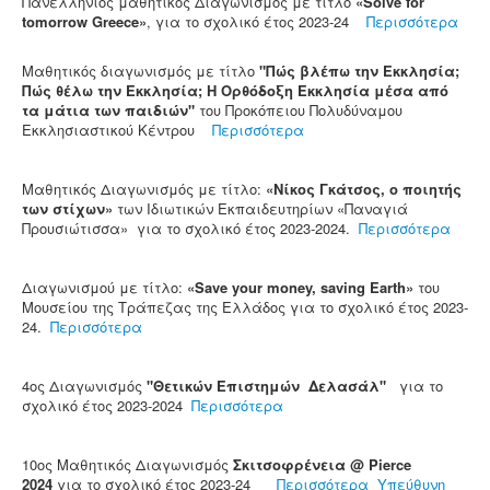
Πανελλήνιος μαθητικός Διαγωνισμός με τίτλο
«Solve for
tomorrow Greece»
, για το σχολικό έτος 2023-24
Περισσότερα
Mαθητικός διαγωνισμός με τίτλο
"Πώς βλέπω την Εκκλησία;
Πώς θέλω την Εκκλησία; Η Ορθόδοξη Εκκλησία μέσα από
τα μάτια των παιδιών"
του Προκόπειου Πολυδύναμου
Εκκλησιαστικού Κέντρου
Περισσότερα
Μαθητικός Διαγωνισμός με τίτλο:
«Νίκος Γκάτσος, ο ποιητής
των στίχων»
των Ιδιωτικών Εκπαιδευτηρίων «Παναγιά
Προυσιώτισσα» για το σχολικό έτος 2023-2024.
Περισσότερα
Διαγωνισμού με τίτλο:
«Save your money, saving Earth»
του
Μουσείου της Τράπεζας της Ελλάδος για το σχολικό έτος 2023-
24.
Περισσότερα
4ος Διαγωνισμός
"Θετικών Επιστημών Δελασάλ"
για το
σχολικό έτος 2023-2024
Περισσότερα
10ος Μαθητικός Διαγωνισμός
Σκιτσοφρένεια @ Pierce
2024
για το σχολικό έτος 2023-24
Περισσότερα
Υπεύθυνη