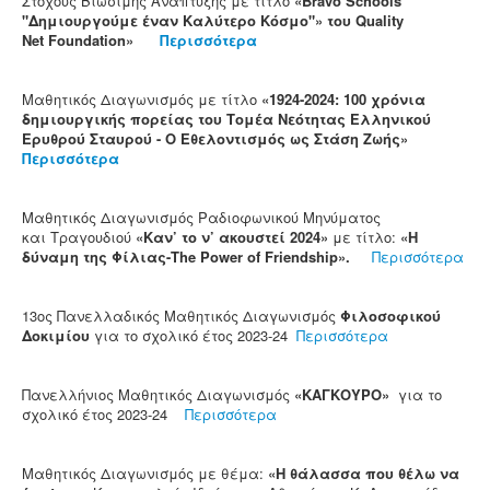
Στόχους Βιώσιμης Ανάπτυξης με τίτλο
«Bravo Schools
"Δημιουργούμε έναν Καλύτερο Κόσμο"» του Quality
Net
Foundation»
Περισσότερα
Μαθητικός Διαγωνισμός με τίτλο
«1924-2024: 100 χρόνια
δημιουργικής πορείας του Τομέα Νεότητας Ελληνικού
Ερυθρού Σταυρού - Ο Εθελοντισμός ως Στάση Ζωής»
Περισσότερα
Μαθητικός Διαγωνισμός Ραδιοφωνικού Μηνύματος
και Τραγουδιού
«Καν’ το ν’ ακουστεί 2024»
με τίτλο:
«Η
δύναμη της Φίλιας-The Power
of Friendship».
Περισσότερα
13ος Πανελλαδικός Μαθητικός Διαγωνισμός
Φιλοσοφικού
Δοκιμίου
για το σχολικό έτος 2023-24
Περισσότερα
Πανελλήνιος Μαθητικός Διαγωνισμός
«ΚΑΓΚΟΥΡΟ»
για το
σχολικό έτος 2023-24
Περισσότερα
Μαθητικός Διαγωνισμός με θέμα:
«Η θάλασσα που θέλω να