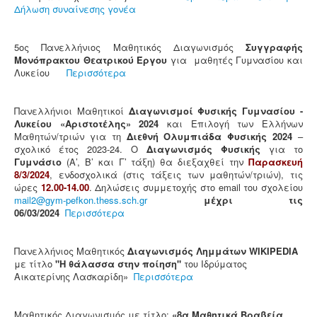
Δήλωση συναίνεσης γονέα
5ος Πανελλήνιος Μαθητικός Διαγωνισμός
Συγγραφής
Μονόπρακτου Θεατρικού Έργου
για μαθητές Γυμνασίου και
Λυκείου
Περισσότερα
Πανελλήνιοι Μαθητικοί
Διαγωνισμοί Φυσικής Γυμνασίου -
Λυκείου «Αριστοτέλης» 2024
και Επιλογή των Ελλήνων
Μαθητών/τριών για τη
Διεθνή Ολυμπιάδα Φυσικής 2024
–
σχολικό έτος 2023-24. Ο
Διαγωνισμός Φυσικής
για το
Γυμνάσιο
(Α’, Β’ και Γ’ τάξη) θα διεξαχθεί την
Παρασκευή
8/3/2024
, ενδοσχολικά (στις τάξεις των μαθητών/τριών), τις
ώρες
12.00-14.00
. Δηλώσεις συμμετοχής στο email του σχολείου
mail2@gym-pefkon.thess.sch.gr
μέχρι τις
06/03/2024
Περισσότερα
Πανελλήνιος Μαθητικός
Διαγωνισμός Λημμάτων WIKIPEDIA
με τίτλο
"Η θάλασσα στην ποίηση"
του Ιδρύματος
Αικατερίνης Λασκαρίδη»
Περισσότερα
Μαθητικός Διαγωνισμός με τίτλο:
«8α Μαθητικά Βραβεία