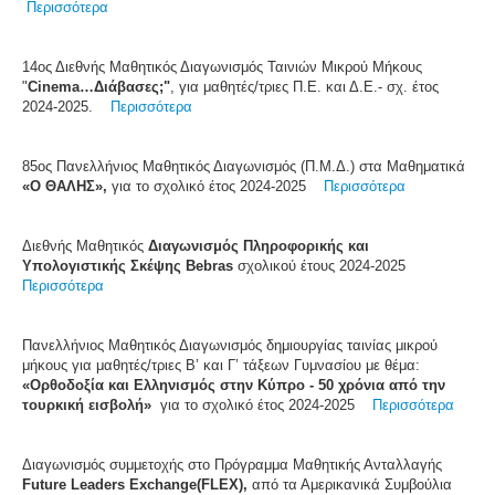
Περισσότερα
14ος Διεθνής Μαθητικός Διαγωνισμός Ταινιών Μικρού Μήκους
"
Cinema…Διάβασες;"
, για μαθητές/τριες Π.Ε. και Δ.Ε.- σχ. έτος
2024-2025.
Περισσότερα
85ος Πανελλήνιος Μαθητικός Διαγωνισμός (Π.Μ.Δ.) στα Μαθηματικά
«Ο ΘΑΛΗΣ»,
για το σχολικό έτος 2024-2025
Περισσότερα
Διεθνής Μαθητικός
Διαγωνισμός Πληροφορικής και
Υπολογιστικής Σκέψης Bebras
σχολικού έτους 2024-2025
Περισσότερα
Πανελλήνιος Μαθητικός Διαγωνισμός δημιουργίας ταινίας μικρού
μήκους για μαθητές/τριες Β’ και Γ’ τάξεων Γυμνασίου με θέμα:
«Ορθοδοξία και Ελληνισμός στην Κύπρο - 50 χρόνια από την
τουρκική εισβολή»
για το σχολικό έτος 2024-2025
Περισσότερα
Διαγωνισμός συμμετοχής στο Πρόγραμμα Μαθητικής Ανταλλαγής
Future Leaders Exchange(FLEX),
από τα Αμερικανικά Συμβούλια