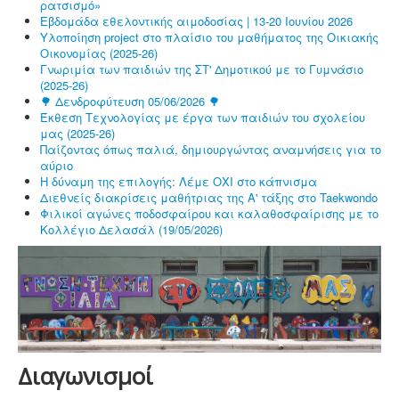
ρατσισμό»
Εβδομάδα εθελοντικής αιμοδοσίας | 13-20 Ιουνίου 2026
Υλοποίηση project στο πλαίσιο του μαθήματος της Οικιακής
Οικονομίας (2025-26)
Γνωριμία των παιδιών της ΣΤ' Δημοτικού με το Γυμνάσιο
(2025-26)
🌳 Δενδροφύτευση 05/06/2026 🌳
Έκθεση Τεχνολογίας με έργα των παιδιών του σχολείου
μας (2025-26)
Παίζοντας όπως παλιά, δημιουργώντας αναμνήσεις για το
αύριο
Η δύναμη της επιλογής: Λέμε ΟΧΙ στο κάπνισμα
Διεθνείς διακρίσεις μαθήτριας της Α' τάξης στο Taekwondo
Φιλικοί αγώνες ποδοσφαίρου και καλαθοσφαίρισης με το
Κολλέγιο Δελασάλ (19/05/2026)
Διαγωνισμοί