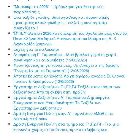
"Μερκούρεια 2026" – Πρόσκληση για θεατρικές
παραστάσεις
Ένα ταξίδι γνώσης, συνεργασίας και ευρωπαϊκής
εμπειρίας ολοκληρώθηκε… αλλά η συνεργασία
συνεχίζεται!
🏆 ΠΕΥΚΑvision 2026 και διάκριση του σχολείου μας στον 5ο
Πανελλήνιο Μαθητικό Διαγωνισμό του Ιδρύματος Α. Κ.
Λασκαρίδη (2025-26)
Ευχές για το καλοκαίρι
Αποφοίτηση Γ’ Γυμνασίου – Μια βραδιά γεμάτη χαρά,
συγκίνηση και αναμνήσεις (15/06/2026)
Φροντίζοντας τη γειτονιά μας, σε συνέχεια της δράσης
"Γνωριμία με το Γυμνάσιο") (12/06/2026)
Αποτελέσματα κλήρωσης Λαχειοφόρου αγοράς Συλλόγου
Γονέων & Κηδεμόνων (12/6/2026)
Εργαστήρια Δεξιοτήτων Γ1,Γ2,Γ4 Ταξίδι στον κόσμο των
δεξιοτήτων: Από τη σκέψη στην πράξη!
Εργαστήρια Δεξιοτήτων Α΄ Γυμνάσιου Δημιουργία,
Συνεργασία και Υπευθυνότητα: Το Ταξίδι των
Εργαστηρίων Δεξιοτήτων
Δράση Ενεργού Πολίτη στην Α΄ Γυμνάσιου «Μάθε τα
Δικαιώματά σου»
Δράση Ενεργού Πολίτη στα τμήματα: Γ1,Γ2,Γ4 «Για μια
κοινωνία χωρίς στερεότυπα, προκαταλήψεις και