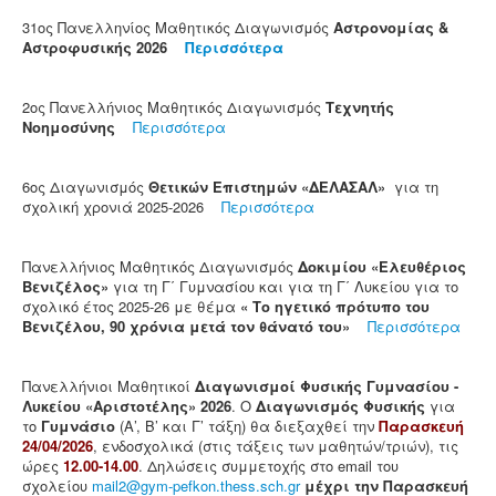
31ος Πανελληνίος Μαθητικός Διαγωνισμός
Αστρονομίας &
Αστροφυσικής
2026
Περισσότερα
2ος Πανελλήνιος Μαθητικός Διαγωνισμός
Τεχνητής
Νοημοσύνης
Περισσότερα
6ος Διαγωνισμός
Θετικών Επιστημών «ΔΕΛΑΣΑΛ»
για τη
σχολική χρονιά 2025-2026
Περισσότερα
Πανελλήνιος Μαθητικός Διαγωνισμός
Δοκιμίου «Ελευθέριος
Βενιζέλος»
για τη Γ΄ Γυμνασίου και για τη Γ΄ Λυκείου για το
σχολικό έτος 2025-26 με θέμα
« Το ηγετικό πρότυπο του
Βενιζέλου, 90 χρόνια μετά τον θάνατό του»
Περισσότερα
Πανελλήνιοι Μαθητικοί
Διαγωνισμοί Φυσικής Γυμνασίου -
Λυκείου «Αριστοτέλης» 2026
. Ο
Διαγωνισμός Φυσικής
για
το
Γυμνάσιο
(Α’, Β’ και Γ’ τάξη) θα διεξαχθεί την
Παρασκευή
24/04/2026
, ενδοσχολικά (στις τάξεις των μαθητών/τριών), τις
ώρες
12.00-14.00
. Δηλώσεις συμμετοχής στο email του
σχολείου
mail2@gym-pefkon.thess.sch.gr
μέχρι την Παρασκευή