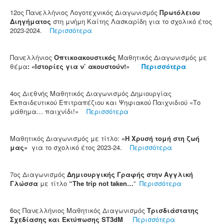
12oς Πανελλήνιος Λογοτεχνικός Διαγωνισμός
Πρωτόλειου
Διηγήματος
στη μνήμη Καίτης Λασκαρίδη για το σχολικό έτος
2023-2024.
Περισσότερα
Πανελλήνιος
Οπτικοακουστικός
Μαθητικός Διαγωνισμός με
θέμα
: «Ιστορίες για ν’ ακουστούν!»
Περισσότερα
4ος Διεθνής Μαθητικός Διαγωνισμός Δημιουργίας
Εκπαιδευτικού Επιτραπέζιου και Ψηφιακού Παιχνιδιού «Το
μάθημα… παιχνίδι!»
Περισσότερα
Μαθητικός Διαγωνισμός με τίτλο:
«Η Χρυσή τομή στη ζωή
μας»
για το σχολικό έτος 2023-24.
Περισσότερα
7ος Διαγωνισμός
Δημιουργικής Γραφής στην Αγγλική
Γλώσσα
με τίτλο
“Τhe trip not taken…
”
Περισσότερα
6ος Πανελλήνιος Μαθητικός Διαγωνισμός
Τρισδιάστατης
Σχεδίασης και Εκτύπωσης ST3dM
Περισσότερα