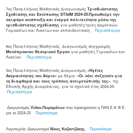
7ος Πανελλήνιος Μαθητικός Διαγωνισμός
Τρισδιάστατης
Σχεδίασης και Εκτύπωσης ST3dM 2024-25:Προωθούμε την
αειφόρο ανάπτυξη και ενεργό πολιτειότητα μέσω της
τρισδιάστατης σχεδίασης
για μαθητές/τριες Δημοτικών,
Γυμνασίων και Λυκείων και εκπαιδευτικούς
Περισσότερα
6ος Πανελλήνιος Μαθητικός Διαγωνισμός συγγραφής
Μονόπρακτου Θεατρικού Έργου
για μαθητές Γυμνασίων και
Λυκείου
Περισσότερα
3ος Πανελλήνιος Μαθητικός Διαγωνισμός
«Ηγέτες
Ακεραιότητας του Αύριο»
με θέμα:
«Οι νέοι συζητούν για
τη διαφθορά και τους τρόπους αντιμετώπισής της»
, της
Εθνικής Αρχής Διαφάνειας, για το σχολικό έτος 2024-25.
Περισσότερα
Διαγωνισμός
Video-Πειραμάτων
που προκηρύσσει η ΠΑΝ.Ε.Κ.Φ.Ε.
για το 2024-25
Περισσότερα
Λογοτεχνία: Διαγωνισμοί
Νίκος Καζαντζάκης
Περισσότερα