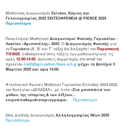
Μαθητικός Διαγωνισμός
Σκίτσου, Κόμικς και
Γελοιογραφίας 2025 ΣΚΙΤΣΟΦΡΕΝΕΙΑ @ PIERCE 2025
Περισσότερα
Πανελλήνιοι Μαθητικοί
Διαγωνισμοί Φυσικής Γυμνασίου -
Λυκείου «Αριστοτέλης» 2025
. Ο
Διαγωνισμός Φυσικής
για
το
Γυμνάσιο
(Α’, Β’ και Γ’ τάξη) θα διεξαχθεί την
Παρασκευή
7/3/2025
, ενδοσχολικά (στις τάξεις των μαθητών/τριών), τις
ώρες
12.00-14.00
. Δηλώσεις συμμετοχής στο email του
σχολείου
mail2@gym-pefkon.thess.sch.gr
μέχρι τη Δευτέρα 3
Μαρτίου 2025 και ώρα 14:00.
Φιλολογικοί Αγώνες Μαθητών Γυμνασίου Ελλάδος 2024-2025,
του Κολεγίου «ΔΕΛΑΣΑΛ» με τίτλο
«Στα μονοπάτια των
μύθων, της ιστορίας,& των λέξεων…
ετυμοπλαθομυθιστοριογραφώ»
Περισσότερα
54ος Διεθνής Διαγωνισμός
Αλληλογραφίας Νέων 2025
Περισσότερα