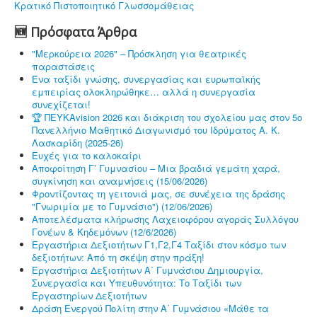
Κρατικό Πιστοποιητικό Γλωσσομάθειας
🆕 Πρόσφατα Άρθρα
"Μερκούρεια 2026" – Πρόσκληση για θεατρικές
παραστάσεις
Ένα ταξίδι γνώσης, συνεργασίας και ευρωπαϊκής
εμπειρίας ολοκληρώθηκε… αλλά η συνεργασία
συνεχίζεται!
🏆 ΠΕΥΚΑvision 2026 και διάκριση του σχολείου μας στον 5ο
Πανελλήνιο Μαθητικό Διαγωνισμό του Ιδρύματος Α. Κ.
Λασκαρίδη (2025-26)
Ευχές για το καλοκαίρι
Αποφοίτηση Γ’ Γυμνασίου – Μια βραδιά γεμάτη χαρά,
συγκίνηση και αναμνήσεις (15/06/2026)
Φροντίζοντας τη γειτονιά μας, σε συνέχεια της δράσης
"Γνωριμία με το Γυμνάσιο") (12/06/2026)
Αποτελέσματα κλήρωσης Λαχειοφόρου αγοράς Συλλόγου
Γονέων & Κηδεμόνων (12/6/2026)
Εργαστήρια Δεξιοτήτων Γ1,Γ2,Γ4 Ταξίδι στον κόσμο των
δεξιοτήτων: Από τη σκέψη στην πράξη!
Εργαστήρια Δεξιοτήτων Α΄ Γυμνάσιου Δημιουργία,
Συνεργασία και Υπευθυνότητα: Το Ταξίδι των
Εργαστηρίων Δεξιοτήτων
Δράση Ενεργού Πολίτη στην Α΄ Γυμνάσιου «Μάθε τα