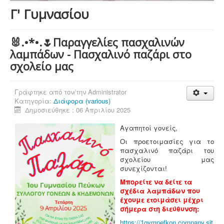
Γ' Γυμνασίου
🐰.•*•.🌷Παραγγελίες πασχαλινών
λαμπάδων - Πασχαλινό παζάρι στο
σχολείο μας
Γράφτηκε από τον/την
Administrator
Κατηγορία:
Διάφορα (various)
Δημοσιεύθηκε : 06 Απριλίου 2025
Αγαπητοί γονείς,
Οι προετοιμασίες για το
πασχαλινό παζάρι του
σχολείου μας
συνεχίζονται!
Μπορείτε να δείτε τα
σχέδια λαμπάδων που
έχουμε ετοιμάσει μέχρι
σήμερα στη διεύθυνση:
https://1gympefkon.company.sit