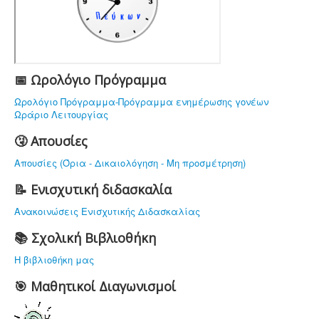
ΤΟ ΣΧΟΛΕΙΟ ΜΑΣ
ΥΠΟΔΟΜΗ
ΠΡΟΣΩΠΙΚΟ
ΔΡΑΣΤΗΡΙΟΤΗΤΕΣ
📅 Ωρολόγιο Πρόγραμμα
ΝΟΜΟΘΕΣΙΑ
Ωρολόγιο Πρόγραμμα-Πρόγραμμα ενημέρωσης γονέων
Ωράριο Λειτουργίας
ΕΠΙΚΟΙΝΩΝΙΑ
🤧 Απουσίες
Απουσίες (Όρια - Δικαιολόγηση - Μη προσμέτρηση)
📝 Ενισχυτική διδασκαλία
Ανακοινώσεις Ενισχυτικής Διδασκαλίας
📚 Σχολική Βιβλιοθήκη
Η βιβλιοθήκη μας
🎯 Μαθητικοί Διαγωνισμοί