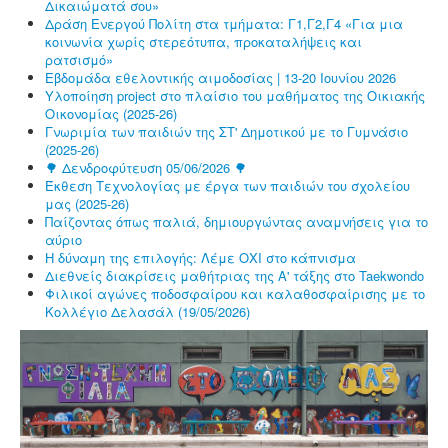
Δικαιώματά σου»
Δράση Ενεργού Πολίτη στα τμήματα: Γ1,Γ2,Γ4 «Για μια
κοινωνία χωρίς στερεότυπα, προκαταλήψεις και
ρατσισμό»
Εβδομάδα εθελοντικής αιμοδοσίας | 13-20 Ιουνίου 2026
Υλοποίηση project στο πλαίσιο του μαθήματος της Οικιακής
Οικονομίας (2025-26)
Γνωριμία των παιδιών της ΣΤ' Δημοτικού με το Γυμνάσιο
(2025-26)
🌳 Δενδροφύτευση 05/06/2026 🌳
Έκθεση Τεχνολογίας με έργα των παιδιών του σχολείου
μας (2025-26)
Παίζοντας όπως παλιά, δημιουργώντας αναμνήσεις για το
αύριο
Η δύναμη της επιλογής: Λέμε ΟΧΙ στο κάπνισμα
Διεθνείς διακρίσεις μαθήτριας της Α' τάξης στο Taekwondo
Φιλικοί αγώνες ποδοσφαίρου και καλαθοσφαίρισης με το
Κολλέγιο Δελασάλ (19/05/2026)