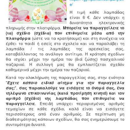
e/
Η τιμή κάθε λαμπάδας
είναι 6 €. Δεν υπάρχει η
δυνατότητα ηλεκτρονικής
πληρωμής στην πλατφόρμα.
Μπορείτε να παραγγείλετε το
(τα) σχέδιο (σχέδια) που επιθυμείτε μέσα από την
πλατφόρμα
(ώστε να τα κρατήσουμε) και στη συνέχεια να
έρθει το παιδί ή εσείς στο σχολείο και να παραλάβει τη
λαμπάδα / τις λαμπάδες της αρεσκείας σας,
καταβάλλοντας το ανάλογο αντίτιμο. Η κράτηση σχεδίων
θα ισχύει μέχρι την ημέρα του (διά ζώσης) πασχαλινού
παζαριού. Η συλλογή μας θα εμπλουτίζεται σχεδόν
καθημερινά μέχρι την ημέρα του παζαριού.
Κατά την ολοκλήρωση της παραγγελίας σας, στην ενότητα
"
Έχετε κάποιο ειδικό αίτημα για την παραγγελία
σας;
",
σας παρακαλούμε να εισάγετε το όνομά σας, ένα
τηλέφωνο επικοινωνίας (κατά προτίμηση κινητό) και τον
αριθμό (σχέδιο) της λαμπάδας που επιθυμείτε να
παραγγείλετε
. Επειδή υπάρχει περιορισμένος αριθμός
τεμαχίων σε κάθε σχέδιο, καλό είναι να εισάγετε
περισσότερους από έναν αριθμούς. Σε περίπτωση μη
διαθεσιμότητας κάποιων σχεδίων, θα σας ενημερώσουμε το
συντομότερο δυνατό.