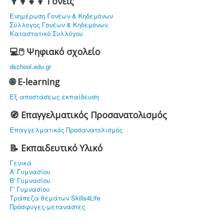
👨‍👩‍👧‍👦 Γονείς
Ενημέρωση Γονέων & Κηδεμόνων
Σύλλογος Γονέων & Κηδεμόνων
Καταστατικό Συλλόγου
💻🖱️ Ψηφιακό σχολείο
dschool.edu.gr
🌐 E-learning
Εξ αποστάσεως εκπαίδευση
🧭 Επαγγελματικός Προσανατολισμός
Επαγγελματικός Προσανατολισμός
📝 Εκπαιδευτικό Υλικό
Γενικά
Α' Γυμνασίου
Β' Γυμνασίου
Γ' Γυμνασίου
Τράπεζα θεμάτων Skills4Life
Πρόσφυγες-μετανάστες