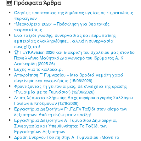
🆕 Πρόσφατα Άρθρα
Οδηγίες προστασίας της δημόσιας υγείας σε περιπτώσεις
πυρκαγιών
"Μερκούρεια 2026" – Πρόσκληση για θεατρικές
παραστάσεις
Ένα ταξίδι γνώσης, συνεργασίας και ευρωπαϊκής
εμπειρίας ολοκληρώθηκε… αλλά η συνεργασία
συνεχίζεται!
🏆 ΠΕΥΚΑvision 2026 και διάκριση του σχολείου μας στον 5ο
Πανελλήνιο Μαθητικό Διαγωνισμό του Ιδρύματος Α. Κ.
Λασκαρίδη (2025-26)
Ευχές για το καλοκαίρι
Αποφοίτηση Γ’ Γυμνασίου – Μια βραδιά γεμάτη χαρά,
συγκίνηση και αναμνήσεις (15/06/2026)
Φροντίζοντας τη γειτονιά μας, σε συνέχεια της δράσης
"Γνωριμία με το Γυμνάσιο") (12/06/2026)
Αποτελέσματα κλήρωσης Λαχειοφόρου αγοράς Συλλόγου
Γονέων & Κηδεμόνων (12/6/2026)
Εργαστήρια Δεξιοτήτων Γ1,Γ2,Γ4 Ταξίδι στον κόσμο των
δεξιοτήτων: Από τη σκέψη στην πράξη!
Εργαστήρια Δεξιοτήτων Α΄ Γυμνάσιου Δημιουργία,
Συνεργασία και Υπευθυνότητα: Το Ταξίδι των
Εργαστηρίων Δεξιοτήτων
Δράση Ενεργού Πολίτη στην Α΄ Γυμνάσιου «Μάθε τα