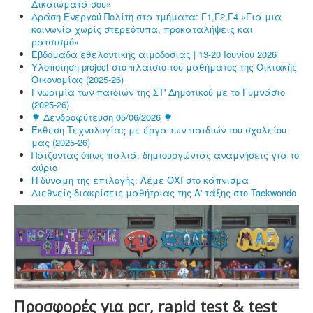
Δικαιώματά σου»
Δράση Ενεργού Πολίτη στα τμήματα: Γ1,Γ2,Γ4 «Για μια
κοινωνία χωρίς στερεότυπα, προκαταλήψεις και
ρατσισμό»
Εβδομάδα εθελοντικής αιμοδοσίας | 13-20 Ιουνίου 2026
Υλοποίηση project στο πλαίσιο του μαθήματος της Οικιακής
Οικονομίας (2025-26)
Γνωριμία των παιδιών της ΣΤ' Δημοτικού με το Γυμνάσιο
(2025-26)
🌳 Δενδροφύτευση 05/06/2026 🌳
Έκθεση Τεχνολογίας με έργα των παιδιών του σχολείου
μας (2025-26)
Παίζοντας όπως παλιά, δημιουργώντας αναμνήσεις για το
αύριο
Η δύναμη της επιλογής: Λέμε ΟΧΙ στο κάπνισμα
Διεθνείς διακρίσεις μαθήτριας της Α' τάξης στο Taekwondo
Προσφορές για pcr, rapid test & test