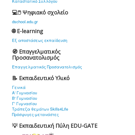
Καταστατικό Συλλόγου
💻🖱️ Ψηφιακό σχολείο
dschool.edu.gr
🌐 E-learning
Εξ αποστάσεως εκπαίδευση
🧭 Επαγγελματικός
Προσανατολισμός
Επαγγελματικός Προσανατολισμός
📝 Εκπαιδευτικό Υλικό
Γενικά
Α' Γυμνασίου
Β' Γυμνασίου
Γ' Γυμνασίου
Τράπεζα θεμάτων Skills4Life
Πρόσφυγες-μετανάστες
💡 Εκπαιδευτική Πύλη EDU-GATE