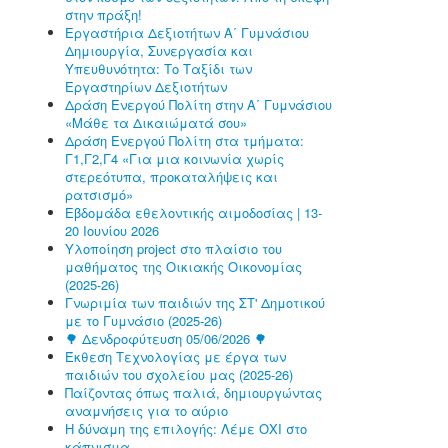
στην πράξη!
Εργαστήρια Δεξιοτήτων Α΄ Γυμνάσιου
Δημιουργία, Συνεργασία και
Υπευθυνότητα: Το Ταξίδι των
Εργαστηρίων Δεξιοτήτων
Δράση Ενεργού Πολίτη στην Α΄ Γυμνάσιου
«Μάθε τα Δικαιώματά σου»
Δράση Ενεργού Πολίτη στα τμήματα:
Γ1,Γ2,Γ4 «Για μια κοινωνία χωρίς
στερεότυπα, προκαταλήψεις και
ρατσισμό»
Εβδομάδα εθελοντικής αιμοδοσίας | 13-
20 Ιουνίου 2026
Υλοποίηση project στο πλαίσιο του
μαθήματος της Οικιακής Οικονομίας
(2025-26)
Γνωριμία των παιδιών της ΣΤ' Δημοτικού
με το Γυμνάσιο (2025-26)
🌳 Δενδροφύτευση 05/06/2026 🌳
Έκθεση Τεχνολογίας με έργα των
παιδιών του σχολείου μας (2025-26)
Παίζοντας όπως παλιά, δημιουργώντας
αναμνήσεις για το αύριο
Η δύναμη της επιλογής: Λέμε ΟΧΙ στο
κάπνισμα