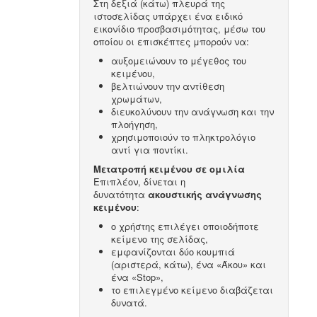
Στη δεξιά (κάτω) πλευρά της
ιστοσελίδας υπάρχει ένα ειδικό
εικονίδιο προσβασιμότητας, μέσω του
οποίου οι επισκέπτες μπορούν να:
αυξομειώνουν το μέγεθος του
κειμένου,
βελτιώνουν την αντίθεση
χρωμάτων,
διευκολύνουν την ανάγνωση και την
πλοήγηση,
χρησιμοποιούν το πληκτρολόγιο
αντί για ποντίκι.
Μετατροπή κειμένου σε ομιλία
Επιπλέον, δίνεται η
δυνατότητα
ακουστικής ανάγνωσης
κειμένου
:
ο χρήστης επιλέγει οποιοδήποτε
κείμενο της σελίδας,
εμφανίζονται δύο κουμπιά
(αριστερά, κάτω), ένα «Άκου» και
ένα «Stop»,
το επιλεγμένο κείμενο διαβάζεται
δυνατά.