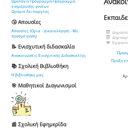
Ανακοι
Ωρολόγιο Πρόγραμμα-Πρόγραμμα
ενημέρωσης γονέων
Ωράριο Λειτουργίας
Εκπαιδε
🤧 Απουσίες
Απουσίες (Όρια - Δικαιολόγηση - Μη
Δημοσιεύ
προσμέτρηση)
Δημιουργ
Εμφανίσ
📝 Ενισχυτική διδασκαλία
Προσφ
Ανακοινώσεις Ενισχυτικής Διδασκαλίας
Πράξη επ
📚 Σχολική Βιβλιοθήκη
Η βιβλιοθήκη μας
Αρ
🎯 Μαθητικοί Διαγωνισμοί
📰 Σχολική Εφημερίδα