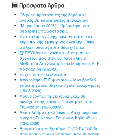
🆕 Πρόσφατα Άρθρα
Οδηγίες προστασίας της δημόσιας
υγείας σε περιπτώσεις πυρκαγιών
"Μερκούρεια 2026" – Πρόσκληση για
θεατρικές παραστάσεις
Ένα ταξίδι γνώσης, συνεργασίας και
ευρωπαϊκής εμπειρίας ολοκληρώθηκε…
αλλά η συνεργασία συνεχίζεται!
🏆 ΠΕΥΚΑvision 2026 και διάκριση του
σχολείου μας στον 5ο Πανελλήνιο
Μαθητικό Διαγωνισμό του Ιδρύματος Α. Κ.
Λασκαρίδη (2025-26)
Ευχές για το καλοκαίρι
Αποφοίτηση Γ’ Γυμνασίου – Μια βραδιά
γεμάτη χαρά, συγκίνηση και αναμνήσεις
(15/06/2026)
Φροντίζοντας τη γειτονιά μας, σε
συνέχεια της δράσης "Γνωριμία με το
Γυμνάσιο") (12/06/2026)
Αποτελέσματα κλήρωσης Λαχειοφόρου
αγοράς Συλλόγου Γονέων & Κηδεμόνων
(12/6/2026)
Εργαστήρια Δεξιοτήτων Γ1,Γ2,Γ4 Ταξίδι
στον κόσμο των δεξιοτήτων: Από τη σκέψη