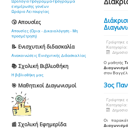
Διακρί
Ωρολόγιο Πρόγραμμα-Πρόγραμμα
ενημέρωσης γονέων
Ωράριο Λειτουργίας
Διάκρισ
🤧 Απουσίες
Διαγωνι
Απουσίες (Όρια - Δικαιολόγηση - Μη
προσμέτρηση)
Γράφτηκε α
📝 Ενισχυτική διδασκαλία
Κατηγορία
Δημοσιεύ
Ανακοινώσεις Ενισχυτικής Διδασκαλίας
Ο μαθητής
Τ
📚 Σχολική Βιβλιοθήκη
Διαγωνισμό
στον Βαγγέλ
Η βιβλιοθήκη μας
3ος Παν
🎯 Μαθητικοί Διαγωνισμοί
Γράφτηκε α
Κατηγορία
Δημοσιεύ
Οι παρακάτ
📰 Σχολική Εφημερίδα
Διαγωνισμό