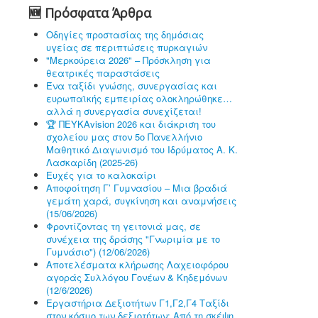
🆕 Πρόσφατα Άρθρα
Οδηγίες προστασίας της δημόσιας
υγείας σε περιπτώσεις πυρκαγιών
"Μερκούρεια 2026" – Πρόσκληση για
θεατρικές παραστάσεις
Ένα ταξίδι γνώσης, συνεργασίας και
ευρωπαϊκής εμπειρίας ολοκληρώθηκε…
αλλά η συνεργασία συνεχίζεται!
🏆 ΠΕΥΚΑvision 2026 και διάκριση του
σχολείου μας στον 5ο Πανελλήνιο
Μαθητικό Διαγωνισμό του Ιδρύματος Α. Κ.
Λασκαρίδη (2025-26)
Ευχές για το καλοκαίρι
Αποφοίτηση Γ’ Γυμνασίου – Μια βραδιά
γεμάτη χαρά, συγκίνηση και αναμνήσεις
(15/06/2026)
Φροντίζοντας τη γειτονιά μας, σε
συνέχεια της δράσης "Γνωριμία με το
Γυμνάσιο") (12/06/2026)
Αποτελέσματα κλήρωσης Λαχειοφόρου
αγοράς Συλλόγου Γονέων & Κηδεμόνων
(12/6/2026)
Εργαστήρια Δεξιοτήτων Γ1,Γ2,Γ4 Ταξίδι
στον κόσμο των δεξιοτήτων: Από τη σκέψη