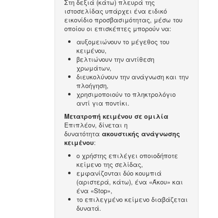
Στη δεξιά (κάτω) πλευρά της
ιστοσελίδας υπάρχει ένα ειδικό
εικονίδιο προσβασιμότητας, μέσω του
οποίου οι επισκέπτες μπορούν να:
αυξομειώνουν το μέγεθος του
κειμένου,
βελτιώνουν την αντίθεση
χρωμάτων,
διευκολύνουν την ανάγνωση και την
πλοήγηση,
χρησιμοποιούν το πληκτρολόγιο
αντί για ποντίκι.
Μετατροπή κειμένου σε ομιλία
Επιπλέον, δίνεται η
δυνατότητα
ακουστικής ανάγνωσης
κειμένου
:
ο χρήστης επιλέγει οποιοδήποτε
κείμενο της σελίδας,
εμφανίζονται δύο κουμπιά
(αριστερά, κάτω), ένα «Άκου» και
ένα «Stop»,
το επιλεγμένο κείμενο διαβάζεται
δυνατά.