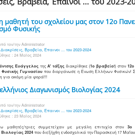
σεις, Βραβεία, Έπαινοι ... του 2023-2
η μαθητή του σχολείου μας στον 12ο Παν
σμό Φυσικής
πό τον/την
Administrator
:
Διακρίσεις, Βραβεία, Έπαινοι ... του 2023-2024
θηκε : 24 Μαϊος 2024
άντσης Ευάγγελος
της
Α' τάξης
διακρίθηκε (
1ο βραβείο!
) στον
12ο
 Φυσικής Γυμνασίου
που διοργάνωσε η Ένωση Ελλήνων Φυσικών! 
η για ακόμη μία φορά!!!
ελλήνιος Διαγωνισμός Βιολογίας 2024
πό τον/την
Administrator
:
Διακρίσεις, Βραβεία, Έπαινοι ... του 2023-2024
θηκε : 23 Μαϊος 2024
ω μαθητές/τριες συμμετείχαν με μεγάλη επιτυχία στον
3ο
 Βιολογίας 2024
που διεξήχθη ενδοσχολικά την Παρασκευή 17 Μαΐου