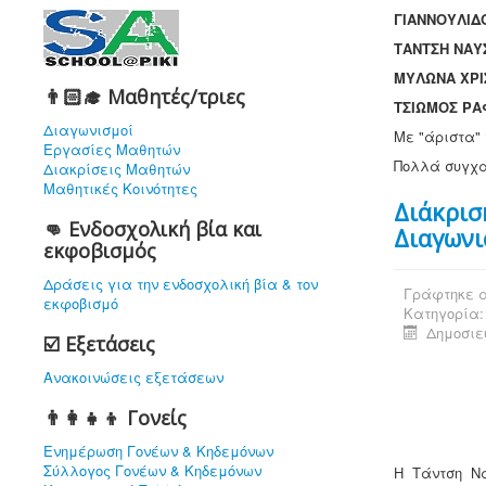
ΓΙΑΝΝΟΥΛΙΔΟ
ΤΑΝΤΣΗ ΝΑΥΣ
ΜΥΛΩΝΑ ΧΡΙΣ
👨🏻‍🎓 Μαθητές/τριες
ΤΣΙΩΜΟΣ ΡΑΦ
Διαγωνισμοί
Με "άριστα" 
Εργασίες Μαθητών
Πολλά συγχαρ
Διακρίσεις Μαθητών
Μαθητικές Κοινότητες
Διάκρισ
👊 Ενδοσχολική βία και
Διαγων
εκφοβισμός
Δράσεις για την ενδοσχολική βία & τον
Γράφτηκε α
εκφοβισμό
Κατηγορία
Δημοσιεύ
☑️ Εξετάσεις
Ανακοινώσεις εξετάσεων
👨‍👩‍👧‍👦 Γονείς
Ενημέρωση Γονέων & Κηδεμόνων
Σύλλογος Γονέων & Κηδεμόνων
Η Τάντση Να