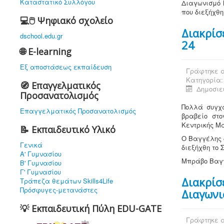
Καταστατικό Συλλόγου
Διαγωνισμό 
που διεξήχθη
💻🖱️ Ψηφιακό σχολείο
Διακρίσ
dschool.edu.gr
24
🌐 E-learning
Εξ αποστάσεως εκπαίδευση
Γράφτηκε α
Κατηγορία
🧭 Επαγγελματικός
Δημοσιεύ
Προσανατολισμός
Πολλά συγχ
Επαγγελματικός Προσανατολισμός
βραβείο στ
Κεντρικής Μα
📝 Εκπαιδευτικό Υλικό
Ο Βαγγέλης 
Γενικά
διεξήχθη το 
Α' Γυμνασίου
Μπράβο Βαγγ
Β' Γυμνασίου
Γ' Γυμνασίου
Διακρίσ
Τράπεζα θεμάτων Skills4Life
Πρόσφυγες-μετανάστες
Διαγωνι
💡 Εκπαιδευτική Πύλη EDU-GATE
Γράφτηκε α