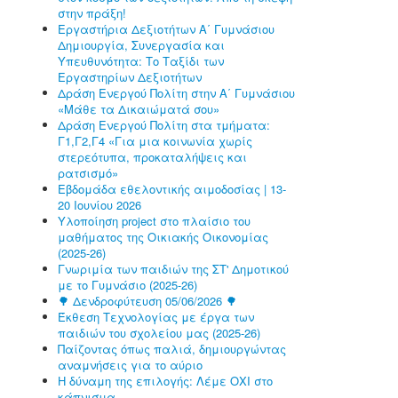
στην πράξη!
Εργαστήρια Δεξιοτήτων Α΄ Γυμνάσιου
Δημιουργία, Συνεργασία και
Υπευθυνότητα: Το Ταξίδι των
Εργαστηρίων Δεξιοτήτων
Δράση Ενεργού Πολίτη στην Α΄ Γυμνάσιου
«Μάθε τα Δικαιώματά σου»
Δράση Ενεργού Πολίτη στα τμήματα:
Γ1,Γ2,Γ4 «Για μια κοινωνία χωρίς
στερεότυπα, προκαταλήψεις και
ρατσισμό»
Εβδομάδα εθελοντικής αιμοδοσίας | 13-
20 Ιουνίου 2026
Υλοποίηση project στο πλαίσιο του
μαθήματος της Οικιακής Οικονομίας
(2025-26)
Γνωριμία των παιδιών της ΣΤ' Δημοτικού
με το Γυμνάσιο (2025-26)
🌳 Δενδροφύτευση 05/06/2026 🌳
Έκθεση Τεχνολογίας με έργα των
παιδιών του σχολείου μας (2025-26)
Παίζοντας όπως παλιά, δημιουργώντας
αναμνήσεις για το αύριο
Η δύναμη της επιλογής: Λέμε ΟΧΙ στο
κάπνισμα