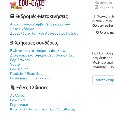
Κατηγορία
Δημοσιε
🚍 Εκδρομές-Μετακινήσεις
Η
Τάντση 
διαγωνισμο
Ανακοινώσεις/Συμβάσεις εκδρομών-
Ολυμπιάδα 
μετακινήσεων
Χίλια μπρ
Δρομολόγια Τοπικού Λεωφορείου Πεύκων
⛓ Χρήσιμες συνδέσεις
Ενδιαφέρoντα άρθρα, video κ.τ.λ.
Πολλά συγχ
Διάφορες ενδιαφέρουσες ιστοσελίδες
στη δεύτερη
Περιβάλλον
Μαθηματικά
Υγεία
Ναυσικά!! Πά
Πολιτισμός
Παιδεία / Εκπαίδευση
Παιδί (δικαιώματα κ.ά.)
Αποτελέσμ
🔠 Ξένες Γλώσσες
Αγλλικά
Γαλλικά
Γερμανικά
Κρατικό Πιστοποιητικό Γλωσσομάθειας