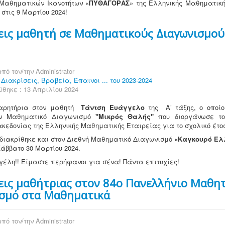
Μαθηματικών Ικανοτήτων «
ΠΥΘΑΓΟΡΑΣ
» της Ελληνικής Μαθηματική
 στις 9 Μαρτίου 2024!
εις μαθητή σε Μαθηματικούς Διαγωνισμού
πό τον/την
Administrator
:
Διακρίσεις, Βραβεία, Έπαινοι ... του 2023-2024
θηκε : 13 Απριλίου 2024
αρητήρια στον μαθητή
Τάντση Ευάγγελο
της Α’ τάξης, ο οποίο
ον Μαθηματικό Διαγωνισμό
"Μικρός Θαλής"
που διοργάνωσε τ
κεδονίας της Ελληνικής Μαθηματικής Εταιρείας για το σχολικό έτος
διακρίθηκε και στον Διεθνή Μαθηματικό Διαγωνισμό
«Καγκουρό Ελ
Σάββατο 30 Μαρτίου 2024.
έλη!! Είμαστε περήφανοι για σένα! Πάντα επιτυχίες!
εις μαθήτριας στον 84ο Πανελλήνιο Μαθη
σμό στα Μαθηματικά
πό τον/την
Administrator