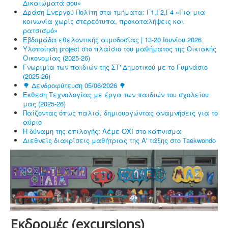
Δικαιώματά σου»
Δράση Ενεργού Πολίτη στα τμήματα: Γ1,Γ2,Γ4 «Για μια
κοινωνία χωρίς στερεότυπα, προκαταλήψεις και
ρατσισμό»
Εβδομάδα εθελοντικής αιμοδοσίας | 13-20 Ιουνίου 2026
Υλοποίηση project στο πλαίσιο του μαθήματος της Οικιακής
Οικονομίας (2025-26)
Γνωριμία των παιδιών της ΣΤ' Δημοτικού με το Γυμνάσιο
(2025-26)
🌳 Δενδροφύτευση 05/06/2026 🌳
Έκθεση Τεχνολογίας με έργα των παιδιών του σχολείου
μας (2025-26)
Παίζοντας όπως παλιά, δημιουργώντας αναμνήσεις για το
αύριο
Η δύναμη της επιλογής: Λέμε ΟΧΙ στο κάπνισμα
Διεθνείς διακρίσεις μαθήτριας της Α' τάξης στο Taekwondo
Εκδρομές (excursions)