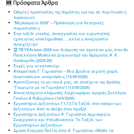
🆕 Πρόσφατα Άρθρα
Οδηγίες προστασίας της δημόσιας υγείας σε περιπτώσεις
πυρκαγιών
"Μερκούρεια 2026" – Πρόσκληση για θεατρικές
παραστάσεις
Ένα ταξίδι γνώσης, συνεργασίας και ευρωπαϊκής
εμπειρίας ολοκληρώθηκε… αλλά η συνεργασία
συνεχίζεται!
🏆 ΠΕΥΚΑvision 2026 και διάκριση του σχολείου μας στον 5ο
Πανελλήνιο Μαθητικό Διαγωνισμό του Ιδρύματος Α. Κ.
Λασκαρίδη (2025-26)
Ευχές για το καλοκαίρι
Αποφοίτηση Γ’ Γυμνασίου – Μια βραδιά γεμάτη χαρά,
συγκίνηση και αναμνήσεις (15/06/2026)
Φροντίζοντας τη γειτονιά μας, σε συνέχεια της δράσης
"Γνωριμία με το Γυμνάσιο") (12/06/2026)
Αποτελέσματα κλήρωσης Λαχειοφόρου αγοράς Συλλόγου
Γονέων & Κηδεμόνων (12/6/2026)
Εργαστήρια Δεξιοτήτων Γ1,Γ2,Γ4 Ταξίδι στον κόσμο των
δεξιοτήτων: Από τη σκέψη στην πράξη!
Εργαστήρια Δεξιοτήτων Α΄ Γυμνάσιου Δημιουργία,
Συνεργασία και Υπευθυνότητα: Το Ταξίδι των
Εργαστηρίων Δεξιοτήτων
Δράση Ενεργού Πολίτη στην Α΄ Γυμνάσιου «Μάθε τα