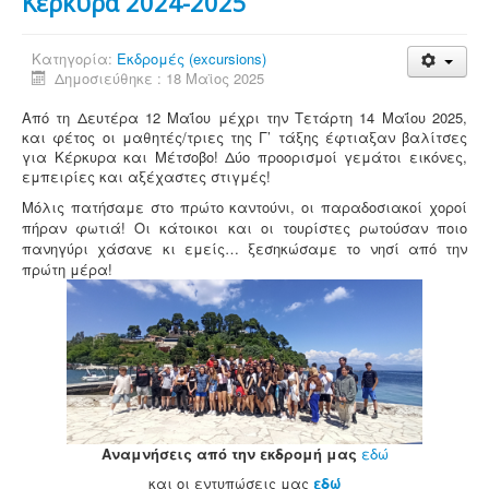
Κέρκυρα 2024-2025
Κατηγορία:
Εκδρομές (excursions)
Δημοσιεύθηκε : 18 Μαϊος 2025
Από τη Δευτέρα 12 Μαΐου μέχρι την Τετάρτη 14 Μαΐου 2025,
και φέτος
οι
μαθητές/τριες
της
Γ’
τάξης
έφτιαξαν
βαλίτσες
για
Κέρκυρα
και
Μέτσοβο!
Δύο
προορισμοί
γεμάτοι
εικόνες,
εμπειρίες
και
αξέχαστες
στιγμές!
Μόλις πατήσαμε στο πρώτο καντούνι, οι παραδοσιακοί χοροί
πήραν φωτιά! Οι κάτοικοι και οι τουρίστες ρωτούσαν ποιο
πανηγύρι χάσανε κι εμείς… ξεσηκώσαμε το νησί από την
πρώτη μέρα!
Αναμνήσεις από την εκδρομή μας
εδώ
και οι εντυπώσεις μας
εδώ