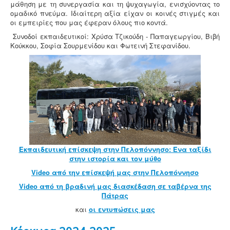
μάθηση με τη συνεργασία και τη ψυχαγωγία, ενισχύοντας το
ομαδικό πνεύμα. Ιδιαίτερη αξία είχαν οι κοινές στιγμές και
οι εμπειρίες που μας έφεραν όλους πιο κοντά.
Συνοδοί εκπαιδευτικοί: Χρύσα Τζικούδη - Παπαγεωργίου, Βιβή
Κούκκου, Σοφία Σουρμενίδου και Φωτεινή Στεφανίδου.
Εκπαιδευτική επίσκεψη στην Πελοπόννησο: Ένα ταξίδι
στην ιστορία και τον μύθο
Video από την επίσκεψή μας στην Πελοπόννησο
Video από τη βραδινή μας διασκέδαση σε ταβέρνα της
Πάτρας
και
οι εντυπώσεις μας