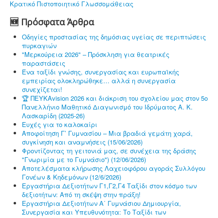
Κρατικό Πιστοποιητικό Γλωσσομάθειας
🆕 Πρόσφατα Άρθρα
Οδηγίες προστασίας της δημόσιας υγείας σε περιπτώσεις
πυρκαγιών
"Μερκούρεια 2026" – Πρόσκληση για θεατρικές
παραστάσεις
Ένα ταξίδι γνώσης, συνεργασίας και ευρωπαϊκής
εμπειρίας ολοκληρώθηκε… αλλά η συνεργασία
συνεχίζεται!
🏆 ΠΕΥΚΑvision 2026 και διάκριση του σχολείου μας στον 5ο
Πανελλήνιο Μαθητικό Διαγωνισμό του Ιδρύματος Α. Κ.
Λασκαρίδη (2025-26)
Ευχές για το καλοκαίρι
Αποφοίτηση Γ’ Γυμνασίου – Μια βραδιά γεμάτη χαρά,
συγκίνηση και αναμνήσεις (15/06/2026)
Φροντίζοντας τη γειτονιά μας, σε συνέχεια της δράσης
"Γνωριμία με το Γυμνάσιο") (12/06/2026)
Αποτελέσματα κλήρωσης Λαχειοφόρου αγοράς Συλλόγου
Γονέων & Κηδεμόνων (12/6/2026)
Εργαστήρια Δεξιοτήτων Γ1,Γ2,Γ4 Ταξίδι στον κόσμο των
δεξιοτήτων: Από τη σκέψη στην πράξη!
Εργαστήρια Δεξιοτήτων Α΄ Γυμνάσιου Δημιουργία,
Συνεργασία και Υπευθυνότητα: Το Ταξίδι των