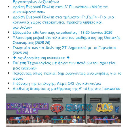
Εργαστηρίων Δεξιοτήτων
Δράση Ενεργού Πολίτη στην Α΄ Γυμνάσιου «Μάθε τα
Δικαιώματά σου»
Δράση Ενεργού Πολίτη στα τμήματα: Γ1,Γ2,Γ4 «Για μια
κοινωνία χωρίς στερεότυπα, προκαταλήψεις και
ρατσισμό»
Εβδομάδα εθελοντικής αιμοδοσίας | 13-20 Ιουνίου 2026
Υλοποίηση project στο πλαίσιο του μαθήματος της Οικιακής
Οικονομίας (2025-26)
Γνωριμία των παιδιών της ΣΤ' Δημοτικού με το Γυμνάσιο
(2025-26)
🌳 Δενδροφύτευση 05/06/2026 🌳
Έκθεση Τεχνολογίας με έργα των παιδιών του σχολείου
μας (2025-26)
Παίζοντας όπως παλιά, δημιουργώντας αναμνήσεις για το
αύριο
Η δύναμη της επιλογής: Λέμε ΟΧΙ στο κάπνισμα
Διεθνείς διακρίσεις μαθήτριας της Α' τάξης στο Taekwondo