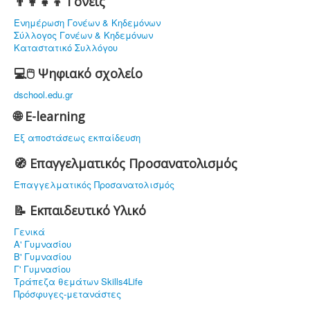
👨‍👩‍👧‍👦 Γονείς
Ενημέρωση Γονέων & Κηδεμόνων
Σύλλογος Γονέων & Κηδεμόνων
Καταστατικό Συλλόγου
💻🖱️ Ψηφιακό σχολείο
dschool.edu.gr
🌐 E-learning
Εξ αποστάσεως εκπαίδευση
🧭 Επαγγελματικός Προσανατολισμός
Επαγγελματικός Προσανατολισμός
📝 Εκπαιδευτικό Υλικό
Γενικά
Α' Γυμνασίου
Β' Γυμνασίου
Γ' Γυμνασίου
Τράπεζα θεμάτων Skills4Life
Πρόσφυγες-μετανάστες