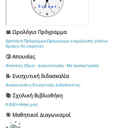
ΤΟ ΣΧΟΛΕΙΟ ΜΑΣ
ΥΠΟΔΟΜΗ
ΠΡΟΣΩΠΙΚΟ
ΔΡΑΣΤΗΡΙΟΤΗΤΕΣ
📅 Ωρολόγιο Πρόγραμμα
ΝΟΜΟΘΕΣΙΑ
Ωρολόγιο Πρόγραμμα-Πρόγραμμα ενημέρωσης γονέων
Ωράριο Λειτουργίας
ΕΠΙΚΟΙΝΩΝΙΑ
🤧 Απουσίες
Απουσίες (Όρια - Δικαιολόγηση - Μη προσμέτρηση)
📝 Ενισχυτική διδασκαλία
Ανακοινώσεις Ενισχυτικής Διδασκαλίας
📚 Σχολική Βιβλιοθήκη
Η βιβλιοθήκη μας
🎯 Μαθητικοί Διαγωνισμοί