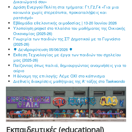
Δικαιώματά σου»
Δράση Ενεργού Πολίτη στα τμήματα: Γ1,Γ2,Γ4 «Για μια
κοινωνία χωρίς στερεότυπα, προκαταλήψεις και
ρατσισμό»
Εβδομάδα εθελοντικής αιμοδοσίας | 13-20 Ιουνίου 2026
Υλοποίηση project στο πλαίσιο του μαθήματος της Οικιακής
Οικονομίας (2025-26)
Γνωριμία των παιδιών της ΣΤ' Δημοτικού με το Γυμνάσιο
(2025-26)
🌳 Δενδροφύτευση 05/06/2026 🌳
Έκθεση Τεχνολογίας με έργα των παιδιών του σχολείου
μας (2025-26)
Παίζοντας όπως παλιά, δημιουργώντας αναμνήσεις για το
αύριο
Η δύναμη της επιλογής: Λέμε ΟΧΙ στο κάπνισμα
Διεθνείς διακρίσεις μαθήτριας της Α' τάξης στο Taekwondo
Εκπαιδευτικές (educational)