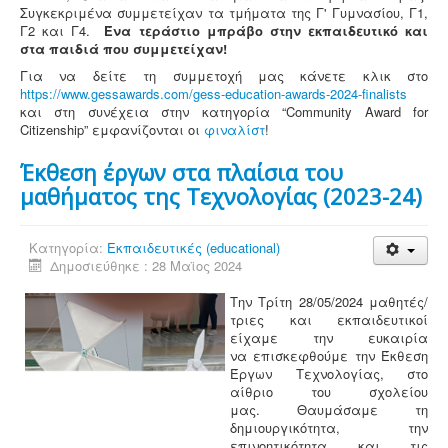
Συγκεκριμένα συμμετείχαν τα τμήματα της Γ' Γυμνασίου, Γ1,
Γ2 και Γ4.
Ένα τεράστιο μπράβο στην εκπαιδευτικό και
στα παιδιά που συμμετείχαν!
Για να δείτε τη συμμετοχή μας κάνετε κλικ στο
https://www.gessawards.com/gess-education-awards-2024-finalists
και στη συνέχεια στην κατηγορία “Community Award for
Citizenship” εμφανίζονται οι
φιναλίστ
!
Έκθεση έργων στα πλαίσια του
μαθήματος της Τεχνολογίας (2023-24)
Κατηγορία:
Εκπαιδευτικές (educational)
Δημοσιεύθηκε : 28 Μαϊος 2024
Την Τρίτη 28/05/2024 μαθητές/
τριες και εκπαιδευτικοί
είχαμε την ευκαιρία
να επισκεφθούμε την Έκθεση
Έργων Τεχνολογίας, στο
αίθριο του σχολείου
μας. Θαυμάσαμε τη
δημιουργικότητα, την
επινοητικότητα και τις