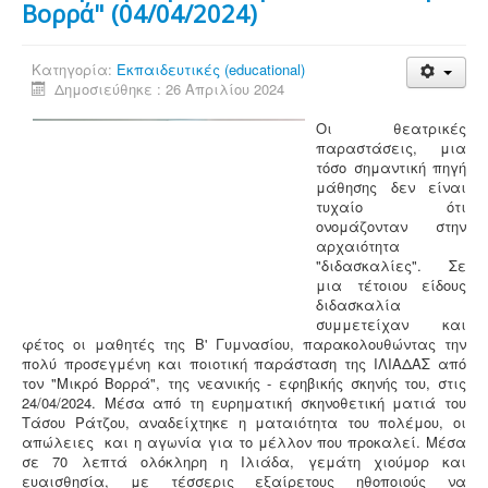
Βορρά" (04/04/2024)
Κατηγορία:
Εκπαιδευτικές (educational)
Δημοσιεύθηκε : 26 Απριλίου 2024
Οι θεατρικές
παραστάσεις, μια
τόσο σημαντική πηγή
μάθησης δεν είναι
τυχαίο ότι
ονομάζονταν στην
αρχαιότητα
"διδασκαλίες". Σε
μια τέτοιου είδους
διδασκαλία
συμμετείχαν και
φέτος οι μαθητές της Β' Γυμνασίου, παρακολουθώντας την
πολύ προσεγμένη και ποιοτική παράσταση της ΙΛΙΑΔΑΣ από
τον "Μικρό Βορρά", της νεανικής - εφηβικής σκηνής του, στις
24/04/2024. Μέσα από τη ευρηματική σκηνοθετική ματιά του
Τάσου Ράτζου, αναδείχτηκε η ματαιότητα του πολέμου, οι
απώλειες και η αγωνία για το μέλλον που προκαλεί. Μέσα
σε 70 λεπτά ολόκληρη η Ιλιάδα, γεμάτη χιούμορ και
ευαισθησία, με τέσσερις εξαίρετους ηθοποιούς να