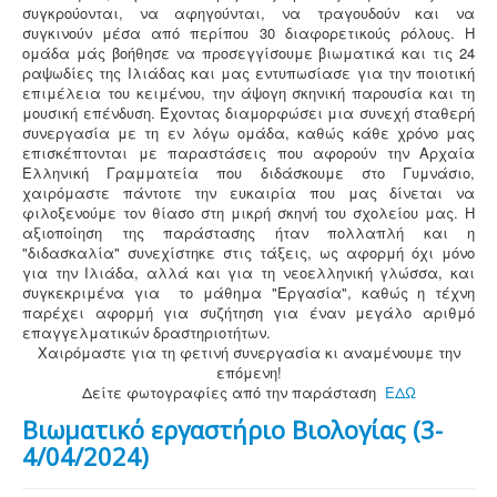
συγκρούονται, να αφηγούνται, να τραγουδούν και να
συγκινούν μέσα από περίπου 30 διαφορετικούς ρόλους. Η
ομάδα μάς βοήθησε να προσεγγίσουμε βιωματικά και τις 24
ραψωδίες της Ιλιάδας και μας εντυπωσίασε για την ποιοτική
επιμέλεια του κειμένου, την άψογη σκηνική παρουσία και τη
μουσική επένδυση. Έχοντας διαμορφώσει μια συνεχή σταθερή
συνεργασία με τη εν λόγω ομάδα, καθώς κάθε χρόνο μας
επισκέπτονται με παραστάσεις που αφορούν την Αρχαία
Ελληνική Γραμματεία που διδάσκουμε στο Γυμνάσιο,
χαιρόμαστε πάντοτε την ευκαιρία που μας δίνεται να
φιλοξενούμε τον θίασο στη μικρή σκηνή του σχολείου μας. Η
αξιοποίηση της παράστασης ήταν πολλαπλή και η
"διδασκαλία" συνεχίστηκε στις τάξεις, ως αφορμή όχι μόνο
για την Ιλιάδα, αλλά και για τη νεοελληνική γλώσσα, και
συγκεκριμένα για το μάθημα "Εργασία", καθώς η τέχνη
παρέχει αφορμή για συζήτηση για έναν μεγάλο αριθμό
επαγγελματικών δραστηριοτήτων.
Χαιρόμαστε για τη φετινή συνεργασία κι αναμένουμε την
επόμενη!
Δείτε φωτογραφίες από την παράσταση
ΕΔΩ
Βιωματικό εργαστήριο Βιολογίας (3-
4/04/2024)