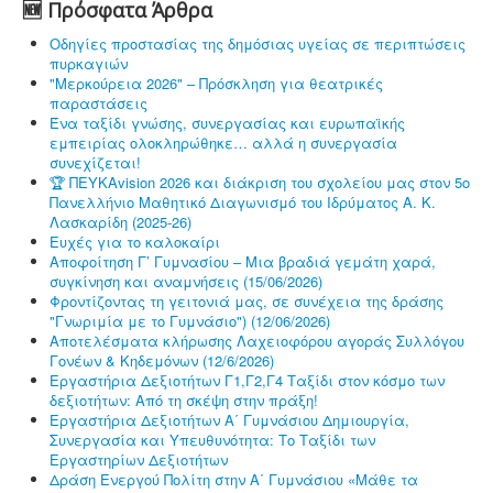
🆕 Πρόσφατα Άρθρα
Οδηγίες προστασίας της δημόσιας υγείας σε περιπτώσεις
πυρκαγιών
"Μερκούρεια 2026" – Πρόσκληση για θεατρικές
παραστάσεις
Ένα ταξίδι γνώσης, συνεργασίας και ευρωπαϊκής
εμπειρίας ολοκληρώθηκε… αλλά η συνεργασία
συνεχίζεται!
🏆 ΠΕΥΚΑvision 2026 και διάκριση του σχολείου μας στον 5ο
Πανελλήνιο Μαθητικό Διαγωνισμό του Ιδρύματος Α. Κ.
Λασκαρίδη (2025-26)
Ευχές για το καλοκαίρι
Αποφοίτηση Γ’ Γυμνασίου – Μια βραδιά γεμάτη χαρά,
συγκίνηση και αναμνήσεις (15/06/2026)
Φροντίζοντας τη γειτονιά μας, σε συνέχεια της δράσης
"Γνωριμία με το Γυμνάσιο") (12/06/2026)
Αποτελέσματα κλήρωσης Λαχειοφόρου αγοράς Συλλόγου
Γονέων & Κηδεμόνων (12/6/2026)
Εργαστήρια Δεξιοτήτων Γ1,Γ2,Γ4 Ταξίδι στον κόσμο των
δεξιοτήτων: Από τη σκέψη στην πράξη!
Εργαστήρια Δεξιοτήτων Α΄ Γυμνάσιου Δημιουργία,
Συνεργασία και Υπευθυνότητα: Το Ταξίδι των
Εργαστηρίων Δεξιοτήτων
Δράση Ενεργού Πολίτη στην Α΄ Γυμνάσιου «Μάθε τα