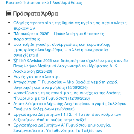
Κρατικό Πιστοποιητικό Γλωσσομάθειας
🆕 Πρόσφατα Άρθρα
Οδηγίες προστασίας της δημόσιας υγείας σε περιπτώσεις
πυρκαγιών
"Μερκούρεια 2026" – Πρόσκληση για θεατρικές
παραστάσεις
Ένα ταξίδι γνώσης, συνεργασίας και ευρωπαϊκής
εμπειρίας ολοκληρώθηκε… αλλά η συνεργασία
συνεχίζεται!
🏆 ΠΕΥΚΑvision 2026 και διάκριση του σχολείου μας στον 5ο
Πανελλήνιο Μαθητικό Διαγωνισμό του Ιδρύματος Α. Κ.
Λασκαρίδη (2025-26)
Ευχές για το καλοκαίρι
Αποφοίτηση Γ’ Γυμνασίου – Μια βραδιά γεμάτη χαρά,
συγκίνηση και αναμνήσεις (15/06/2026)
Φροντίζοντας τη γειτονιά μας, σε συνέχεια της δράσης
"Γνωριμία με το Γυμνάσιο") (12/06/2026)
Αποτελέσματα κλήρωσης Λαχειοφόρου αγοράς Συλλόγου
Γονέων & Κηδεμόνων (12/6/2026)
Εργαστήρια Δεξιοτήτων Γ1,Γ2,Γ4 Ταξίδι στον κόσμο των
δεξιοτήτων: Από τη σκέψη στην πράξη!
Εργαστήρια Δεξιοτήτων Α΄ Γυμνάσιου Δημιουργία,
Συνεργασία και Υπευθυνότητα: Το Ταξίδι των