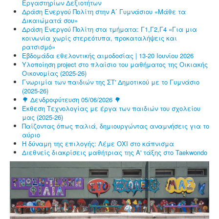
Εργαστηρίων Δεξιοτήτων
Δράση Ενεργού Πολίτη στην Α΄ Γυμνάσιου «Μάθε τα
Δικαιώματά σου»
Δράση Ενεργού Πολίτη στα τμήματα: Γ1,Γ2,Γ4 «Για μια
κοινωνία χωρίς στερεότυπα, προκαταλήψεις και
ρατσισμό»
Εβδομάδα εθελοντικής αιμοδοσίας | 13-20 Ιουνίου 2026
Υλοποίηση project στο πλαίσιο του μαθήματος της Οικιακής
Οικονομίας (2025-26)
Γνωριμία των παιδιών της ΣΤ' Δημοτικού με το Γυμνάσιο
(2025-26)
🌳 Δενδροφύτευση 05/06/2026 🌳
Έκθεση Τεχνολογίας με έργα των παιδιών του σχολείου
μας (2025-26)
Παίζοντας όπως παλιά, δημιουργώντας αναμνήσεις για το
αύριο
Η δύναμη της επιλογής: Λέμε ΟΧΙ στο κάπνισμα
Διεθνείς διακρίσεις μαθήτριας της Α' τάξης στο Taekwondo