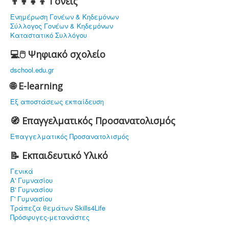
👨‍👩‍👧‍👦 Γονείς
Ενημέρωση Γονέων & Κηδεμόνων
Σύλλογος Γονέων & Κηδεμόνων
Καταστατικό Συλλόγου
💻🖱️ Ψηφιακό σχολείο
dschool.edu.gr
🌐 E-learning
Εξ αποστάσεως εκπαίδευση
🧭 Επαγγελματικός Προσανατολισμός
Επαγγελματικός Προσανατολισμός
📝 Εκπαιδευτικό Υλικό
Γενικά
Α' Γυμνασίου
Β' Γυμνασίου
Γ' Γυμνασίου
Τράπεζα θεμάτων Skills4Life
Πρόσφυγες-μετανάστες