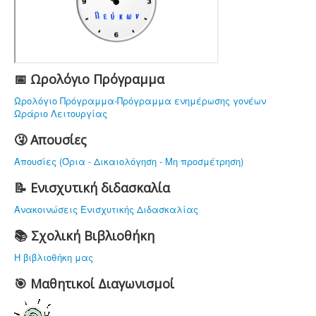
ΤΟ ΣΧΟΛΕΙΟ ΜΑΣ
ΥΠΟΔΟΜΗ
ΠΡΟΣΩΠΙΚΟ
ΔΡΑΣΤΗΡΙΟΤΗΤΕΣ
📅 Ωρολόγιο Πρόγραμμα
ΝΟΜΟΘΕΣΙΑ
Ωρολόγιο Πρόγραμμα-Πρόγραμμα ενημέρωσης γονέων
Ωράριο Λειτουργίας
ΕΠΙΚΟΙΝΩΝΙΑ
🤧 Απουσίες
Απουσίες (Όρια - Δικαιολόγηση - Μη προσμέτρηση)
📝 Ενισχυτική διδασκαλία
Ανακοινώσεις Ενισχυτικής Διδασκαλίας
📚 Σχολική Βιβλιοθήκη
Η βιβλιοθήκη μας
🎯 Μαθητικοί Διαγωνισμοί