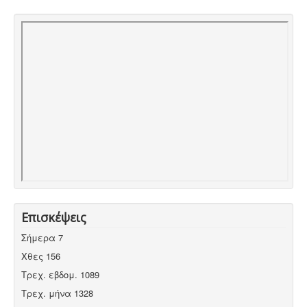
Επισκέψεις
Σήμερα
7
Χθες
156
Τρεχ. εβδομ.
1089
Τρεχ. μήνα
1328