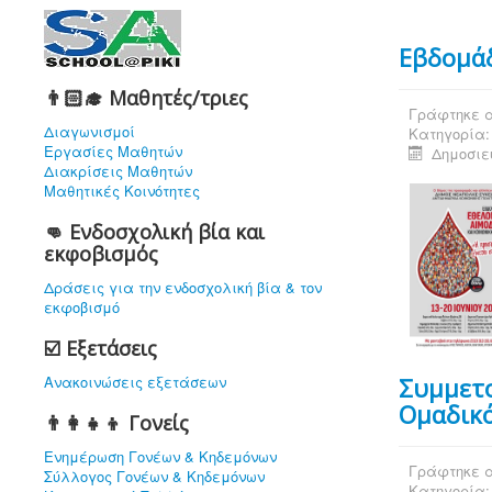
Εβδομάδ
👨🏻‍🎓 Μαθητές/τριες
Γράφτηκε α
Διαγωνισμοί
Κατηγορία
Εργασίες Μαθητών
Δημοσιεύ
Διακρίσεις Μαθητών
Μαθητικές Κοινότητες
👊 Ενδοσχολική βία και
εκφοβισμός
Δράσεις για την ενδοσχολική βία & τον
εκφοβισμό
☑️ Εξετάσεις
Ανακοινώσεις εξετάσεων
Συμμετο
Ομαδικ
👨‍👩‍👧‍👦 Γονείς
Ενημέρωση Γονέων & Κηδεμόνων
Γράφτηκε α
Σύλλογος Γονέων & Κηδεμόνων
Κατηγορία