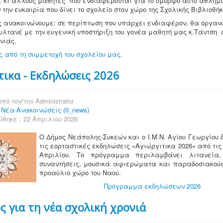
 κι άλλους μαθητές που ενδιαφέρονται για το όμορφο αυτό άθλημ
 την ευκαιρία που δίνει το σχολείο στον χώρο της Σχολικής Βιβλιοθήκ
 ανακοινώνουμε: σε περίπτωση που υπάρχει ενδιαφέρον, θα οργα
λτανέ με την ευγενική υποστήριξη του γονέα μαθητή μας κ.Τάντση σ
νιάς.
 από τη συμμετοχή του σχολείου μας
.
τικα - Εκδηλώσεις 2026
πό τον/την
Administrator
:
Νέα-Ανακοινώσεις (0_news)
θηκε : 22 Απριλίου 2026
Ο Δήμος Νεάπολης-Συκεών
και ο Ι.Μ.Ν.
Αγίου Γεωργίου
τις εορταστικές εκδηλώσεις «Αγιώργιτικα 2026»
από τις
Απριλίου
.
Το πρόγραμμα περιλαμβάνει λιτανεία
,
συναντήσεις
, μουσικά αφιερώματα
και παραδοσιακού
προαύλιο χώρο του Ναού
.
Πρόγραμμα εκδηλώσεων 2026
ς για τη νέα σχολική χρονιά