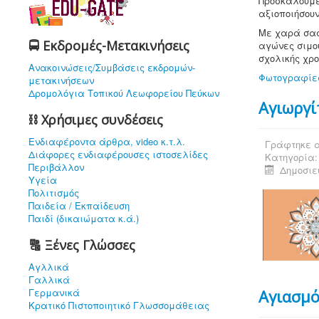
Προσκαλούμε
αξιοποιήσουν
Με χαρά σας
🚍 Εκδρομές-Μετακινήσεις
αγώνες σιμου
σχολικής χρο
Ανακοινώσεις/Συμβάσεις εκδρομών-
Φωτογραφίες
μετακινήσεων
Δρομολόγια Τοπικού Λεωφορείου Πεύκων
Αγιωργί
⛓ Χρήσιμες συνδέσεις
Ενδιαφέρoντα άρθρα, video κ.τ.λ.
Γράφτηκε α
Διάφορες ενδιαφέρουσες ιστοσελίδες
Κατηγορία
Περιβάλλον
Δημοσιεύ
Υγεία
Πολιτισμός
Παιδεία / Εκπαίδευση
Παιδί (δικαιώματα κ.ά.)
🔠 Ξένες Γλώσσες
Αγλλικά
Γαλλικά
Γερμανικά
Αγιασμό
Κρατικό Πιστοποιητικό Γλωσσομάθειας