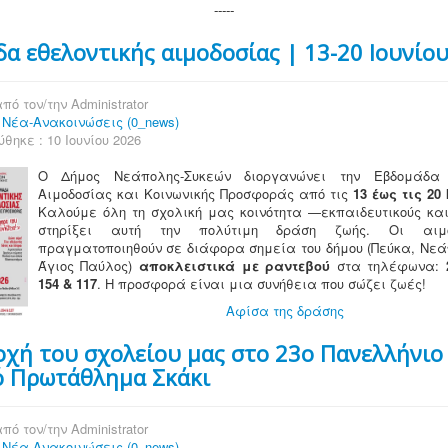
-----
α εθελοντικής αιμοδοσίας | 13-20 Ιουνίο
πό τον/την
Administrator
:
Νέα-Ανακοινώσεις (0_news)
θηκε : 10 Ιουνίου 2026
Ο Δήμος Νεάπολης-Συκεών διοργανώνει την Εβδομάδα 
Αιμοδοσίας και Κοινωνικής Προσφοράς από τις
13 έως τις 20 
Καλούμε όλη τη σχολική μας κοινότητα —εκπαιδευτικούς κα
στηρίξει αυτή την πολύτιμη δράση ζωής. Οι αιμ
πραγματοποιηθούν σε διάφορα σημεία του δήμου (Πεύκα, Νεάπ
Άγιος Παύλος)
αποκλειστικά με ραντεβού
στα τηλέφωνα:
154 & 117
. Η προσφορά είναι μια συνήθεια που σώζει ζωές!
Αφίσα της δράσης
χή του σχολείου μας στο 23ο Πανελλήνιο
ό Πρωτάθλημα Σκάκι
πό τον/την
Administrator
:
Νέα-Ανακοινώσεις (0_news)