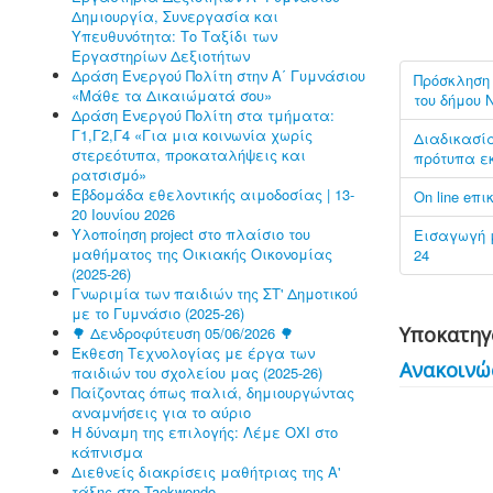
Δημιουργία, Συνεργασία και
Υπευθυνότητα: Το Ταξίδι των
Εργαστηρίων Δεξιοτήτων
Δράση Ενεργού Πολίτη στην Α΄ Γυμνάσιου
Πρόσκληση 
«Μάθε τα Δικαιώματά σου»
του δήμου 
Δράση Ενεργού Πολίτη στα τμήματα:
Γ1,Γ2,Γ4 «Για μια κοινωνία χωρίς
Διαδικασία
στερεότυπα, προκαταλήψεις και
πρότυπα εκ
ρατσισμό»
Εβδομάδα εθελοντικής αιμοδοσίας | 13-
On line eπ
20 Ιουνίου 2026
Υλοποίηση project στο πλαίσιο του
Εισαγωγή μ
μαθήματος της Οικιακής Οικονομίας
24
(2025-26)
Γνωριμία των παιδιών της ΣΤ' Δημοτικού
με το Γυμνάσιο (2025-26)
Υποκατηγ
🌳 Δενδροφύτευση 05/06/2026 🌳
Έκθεση Τεχνολογίας με έργα των
Ανακοινώ
παιδιών του σχολείου μας (2025-26)
Παίζοντας όπως παλιά, δημιουργώντας
αναμνήσεις για το αύριο
Η δύναμη της επιλογής: Λέμε ΟΧΙ στο
κάπνισμα
Διεθνείς διακρίσεις μαθήτριας της Α'
τάξης στο Taekwondo