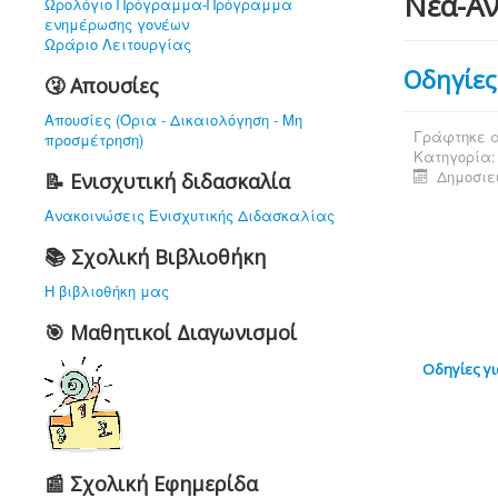
Νέα-Αν
Ωρολόγιο Πρόγραμμα-Πρόγραμμα
ενημέρωσης γονέων
Ωράριο Λειτουργίας
Οδηγίες
🤧 Απουσίες
Απουσίες (Όρια - Δικαιολόγηση - Μη
Γράφτηκε α
προσμέτρηση)
Κατηγορία
Δημοσιε
📝 Ενισχυτική διδασκαλία
Ανακοινώσεις Ενισχυτικής Διδασκαλίας
📚 Σχολική Βιβλιοθήκη
Η βιβλιοθήκη μας
🎯 Μαθητικοί Διαγωνισμοί
Οδηγίες γ
📰 Σχολική Εφημερίδα