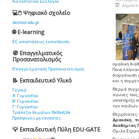
Καταστατικό Συλλόγου
Δημοσιεύ
💻🖱️ Ψηφιακό σχολείο
dschool.edu.gr
🌐 E-learning
Εξ αποστάσεως εκπαίδευση
🧭 Επαγγελματικός
Προσανατολισμός
ομαδική διά
Επαγγελματικός Προσανατολισμός
Πανελλήνιας 
διοργάνωση 
📝 Εκπαιδευτικό Υλικό
και η συμμετ
Θερμά συγχα
Γενικά
αγώνες τους,
Α' Γυμνασίου
υποστήριξη 
Β' Γυμνασίου
των παιδιών 
Γ' Γυμνασίου
Τράπεζα θεμάτων Skills4Life
Θερμότατες 
Πρόσφυγες-μετανάστες
Δρακάκη, πα
Ακαδημίας 
💡 Εκπαιδευτική Πύλη EDU-GATE
Όμιλο Στρατ