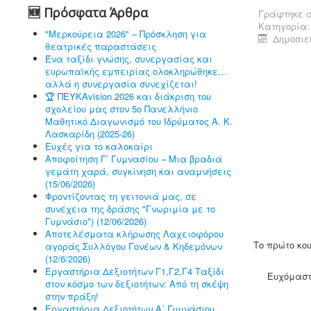
🆕 Πρόσφατα Άρθρα
Γράφτηκε α
Κατηγορία
"Μερκούρεια 2026" – Πρόσκληση για
Δημοσιε
θεατρικές παραστάσεις
Ένα ταξίδι γνώσης, συνεργασίας και
ευρωπαϊκής εμπειρίας ολοκληρώθηκε…
αλλά η συνεργασία συνεχίζεται!
🏆 ΠΕΥΚΑvision 2026 και διάκριση του
σχολείου μας στον 5ο Πανελλήνιο
Μαθητικό Διαγωνισμό του Ιδρύματος Α. Κ.
Λασκαρίδη (2025-26)
Ευχές για το καλοκαίρι
Αποφοίτηση Γ’ Γυμνασίου – Μια βραδιά
γεμάτη χαρά, συγκίνηση και αναμνήσεις
(15/06/2026)
Φροντίζοντας τη γειτονιά μας, σε
συνέχεια της δράσης "Γνωριμία με το
Γυμνάσιο") (12/06/2026)
Αποτελέσματα κλήρωσης Λαχειοφόρου
Το πρώτο κο
αγοράς Συλλόγου Γονέων & Κηδεμόνων
(12/6/2026)
Εργαστήρια Δεξιοτήτων Γ1,Γ2,Γ4 Ταξίδι
Ευχόμαστε
στον κόσμο των δεξιοτήτων: Από τη σκέψη
στην πράξη!
Εργαστήρια Δεξιοτήτων Α΄ Γυμνάσιου