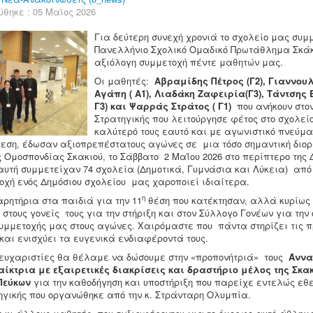
θηκε : 05 Μαϊος 2026
Για δεύτερη συνεχή χρονιά το σχολείο μας συμ
Πανελλήνιο Σχολικό Ομαδικό Πρωτάθλημα Σκάκι
αξιόλογη συμμετοχή πέντε μαθητών μας.
Οι μαθητές:
Αβραμίδης Πέτρος (Γ2), Γιαννουλ
Αγάπη ( Α1), Λιαδάκη Ζαφειρία(Γ3), Τάντσης 
Γ3) και Ψαρράς Στράτος ( Γ1)
που ανήκουν στο
Στρατηγικής που λειτούργησε φέτος στο σχολεί
καλύτερό τους εαυτό και με αγωνιστικό πνεύμ
θεση, έδωσαν αξιοπρεπέστατους αγώνες σε μια τόσο σημαντική διο
Ομοσπονδίας Σκακιού, το Σάββατο 2 Μαΐου 2026 στο περίπτερο της 
αυτή συμμετείχαν 74 σχολεία (Δημοτικά, Γυμνάσια και Λύκεια) από
οχή ενός Δημόσιου σχολείου μας χαροποιεί ιδιαίτερα.
η
ρητήρια στα παιδιά για την 11
θέση που κατέκτησαν, αλλά κυρίως 
 στους γονείς τους για την στήριξη και στον Σύλλογο Γονέων για την 
συμμετοχής μας στους αγώνες. Χαιρόμαστε που πάντα στηρίζει τις 
και ενισχύει τα ευγενικά ενδιαφέροντά τους.
ευχαριστίες θα θέλαμε να δώσουμε στην «προπονήτριά» τους
Άννα
ίκτρια με εξαιρετικές διακρίσεις και δραστήριο μέλος της Σκακ
Πεύκων
για την καθοδήγηση και υποστήριξη που παρείχε εντελώς εθ
ηγικής που οργανώθηκε από την κ. Στράνταρη Ολυμπία.