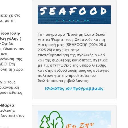
μετείχε στο
, με τη
ίδου Ιόλη-
Το πρόγραμμα "Βιώσιμη Εκπαίδευση
Βαγγέλης (
για τα Ψάρια, τους Ωκεανούς και τη
ν Όμιλο
Διατροφή μας (SEAFOOD)" (2024-25 &
ο, έδωσαν τον
2025-26) στοχεύει στην
α και
ευαισθητοποίηση της σχολικής αλλά
ργάνωση της
και της ευρύτερης κοινότητας σχετικά
ΔΕΘ. Στη
με τις επιπτώσεις της υπεραλίευσης
 όλη τη χώρα
και στην ενδυνάμωσή τους ως ενεργών
πολιτών για την προστασία του
θαλάσσιου περιβάλλοντος.
για τους
οικονομική
Ιστότοπος του προγράμματος
προσπάθειες
-Μαρία
ιστικής
ελοντικά στον