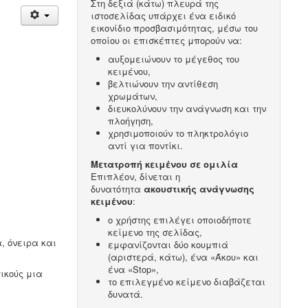
Στη δεξιά (κάτω) πλευρά της
ιστοσελίδας υπάρχει ένα ειδικό
εικονίδιο προσβασιμότητας, μέσω του
οποίου οι επισκέπτες μπορούν να:
αυξομειώνουν το μέγεθος του
κειμένου,
βελτιώνουν την αντίθεση
χρωμάτων,
διευκολύνουν την ανάγνωση και την
πλοήγηση,
χρησιμοποιούν το πληκτρολόγιο
αντί για ποντίκι.
Μετατροπή κειμένου σε ομιλία
Επιπλέον, δίνεται η
δυνατότητα
ακουστικής ανάγνωσης
κειμένου
:
ο χρήστης επιλέγει οποιοδήποτε
κείμενο της σελίδας,
, όνειρα και
εμφανίζονται δύο κουμπιά
(αριστερά, κάτω), ένα «Άκου» και
ένα «Stop»,
τικούς μια
το επιλεγμένο κείμενο διαβάζεται
δυνατά.